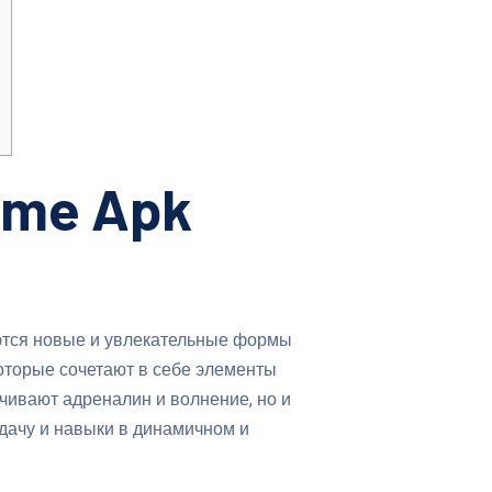
ame Apk
яются новые и увлекательные формы
которые сочетают в себе элементы
ечивают адреналин и волнение, но и
дачу и навыки в динамичном и