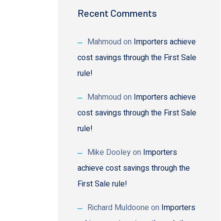
Recent Comments
Mahmoud
on
Importers achieve
cost savings through the First Sale
rule!
Mahmoud
on
Importers achieve
cost savings through the First Sale
rule!
Mike Dooley
on
Importers
achieve cost savings through the
First Sale rule!
Richard Muldoone
on
Importers