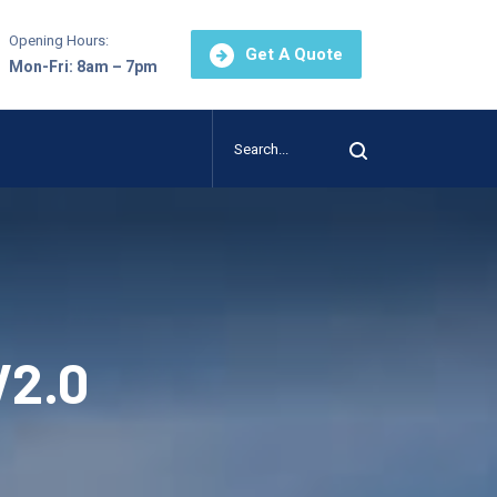
Opening Hours:
Get A Quote
Mon-Fri: 8am – 7pm
V2.0