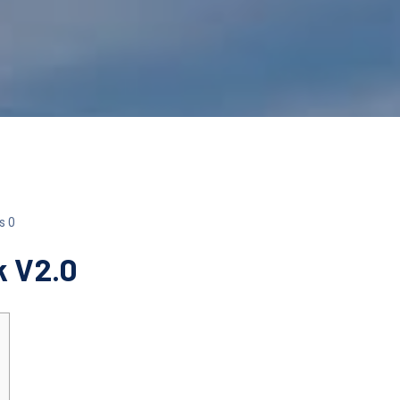
s 0
k V2.0