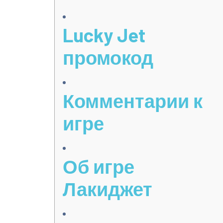
Lucky Jet
промокод
Комментарии к
игре
Об игре
Лакиджет