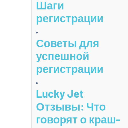
Шаги
регистрации
Советы для
успешной
регистрации
Lucky Jet
Отзывы: Что
говорят о краш-