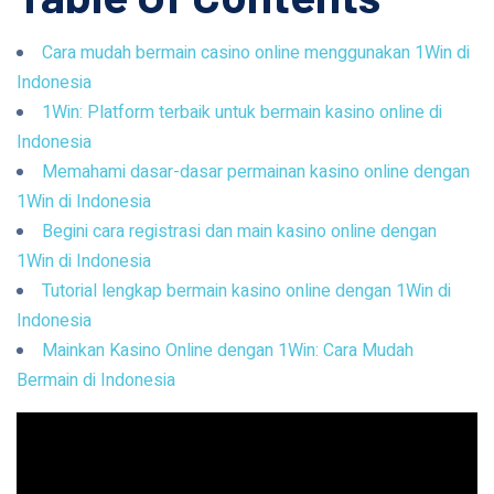
Cara mudah bermain casino online menggunakan 1Win di
Indonesia
1Win: Platform terbaik untuk bermain kasino online di
Indonesia
Memahami dasar-dasar permainan kasino online dengan
1Win di Indonesia
Begini cara registrasi dan main kasino online dengan
1Win di Indonesia
Tutorial lengkap bermain kasino online dengan 1Win di
Indonesia
Mainkan Kasino Online dengan 1Win: Cara Mudah
Bermain di Indonesia