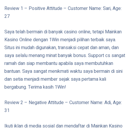
Review 1 – Positive Attitude – Customer Name: Sari, Age:
27
Saya telah bermain di banyak casino online, tetapi Mainkan
Kasino Online dengan 1Win menjadi pilihan terbaik saya.
Situs ini mudah digunakan, transaksi cepat dan aman, dan
saya selalu menang minat banyak bonus. Support cs sangat
ramah dan siap membantu apabila saya membutuhkan
bantuan. Saya sangat menikmati waktu saya bermain di sini
dan setia menjadi member sejak saya pertama kali
bergabung. Terima kasih 1Win!
Review 2 – Negative Attitude – Customer Name: Adi, Age:
31
Ikuti iklan di media sosial dan mendaftar di Mainkan Kasino