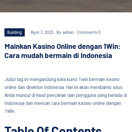
Building
April 7, 2025
By:
admin
Comments 0
Mainkan Kasino Online dengan 1Win:
Cara mudah bermain di Indonesia
Judul tag ini mengandung kata kunci 1win bermain kasino
online dan direktori Indonesia. Hal ini akan membantu situs
Anda muncul di hasil pencarian dari pengguna yang berada di
Indonesia dan mencari cara bermain kasino online dengan
1Win.
Table Of Contents