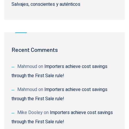
Salvajes, conscientes y auténticos
Recent Comments
Mahmoud
on
Importers achieve cost savings
through the First Sale rule!
Mahmoud
on
Importers achieve cost savings
through the First Sale rule!
Mike Dooley
on
Importers achieve cost savings
through the First Sale rule!