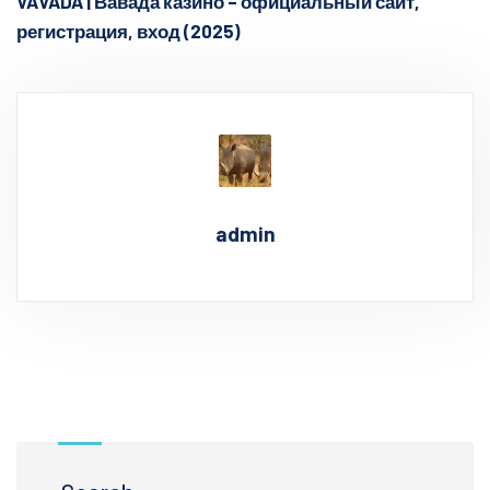
VAVADA | Вавада казино – официальный сайт,
регистрация, вход (2025)
admin