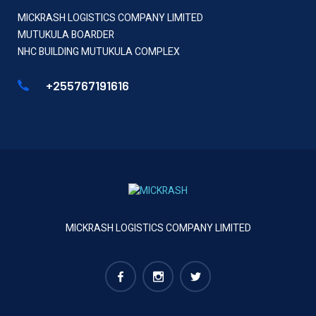
MICKRASH LOGISTICS COMPANY LIMITED
MUTUKULA BOARDER
NHC BUILDING MUTUKULA COMPLEX
+255767191616
MICKRASH LOGISTICS COMPANY LIMITED