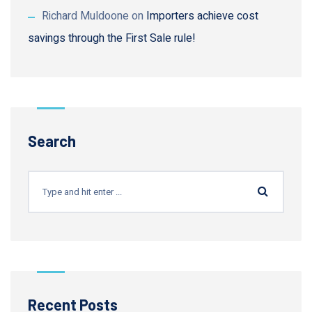
Richard Muldoone
on
Importers achieve cost
savings through the First Sale rule!
Search
Recent Posts