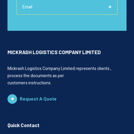
MICKRASH LOGISTICS COMPANY LIMITED
Mickrash Logistics Company Limited represents clients ,
process the documents as per
customers instructions.
Request A Quote
Quick Contact