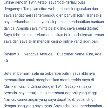
Online dengan 1Win, tetapi saya tidak terlalu puas
dengannya. Tampilan situs web sulit untuk digunakan dan
saya sangat merasa terganggu oleh banyak iklan. Transaksi
saya terhambat dan saya tidak pernah mendapatkan bantuan
dari cs. Apabila saya minta balik dana, saya selalu ditolak.
Saya tidak akan merekomendasikan ini kepada teman-teman
saya dan saya akan mencari casino online yang lebih baik.
Review 3 – Negative Attitude – Customer Name: Rina, Age:
45
Setelah bermain selama beberapa bulan, saya akhirnya
memutuskan untuk menghentikan membership saya di
Mainkan Kasino Online dengan 1Win. Setiap kali saya
bermain, saya setuju untuk membuat deposit yang tinggi.
Namun, kemenangan yang saya dapat tidak sebanding
dengan uang yang saya taruh. Saya tidak bisa mendapatkan