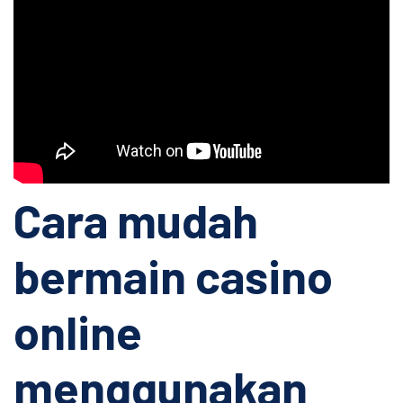
Cara mudah
bermain casino
online
menggunakan