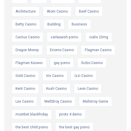
Architecture
Atom Casino
Beef Casino
Betty Casino
Building
Business
Cactus Casino
carlaaaish porno
cialis 20mg
Dragon Money
Enomo Casino
Flagman Casino
Flagman Казино
gay porno
Gizbo Casino
Gold Casino
Iris Casino
Izzi Casino
Kent Casino
Kush Casino
Leon Casino
Lex Casino
MellStroy Casino
Mellstroy Game
mostbet blackfriday
pirots 4 demo
the best child porno
the best gay porno