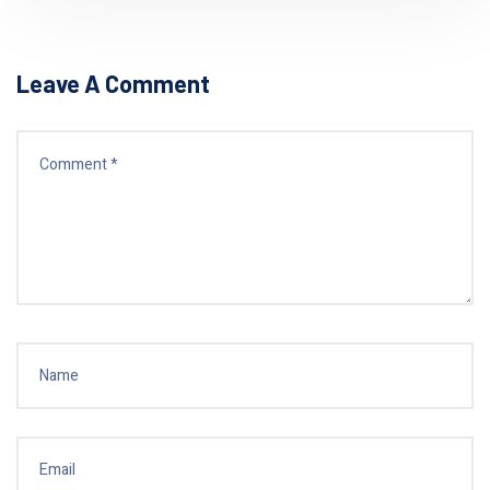
Leave A Comment