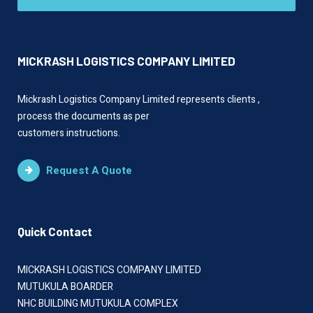
MICKRASH LOGISTICS COMPANY LIMITED
Mickrash Logistics Company Limited represents clients ,
process the documents as per
customers instructions.
Request A Quote
Quick Contact
MICKRASH LOGISTICS COMPANY LIMITED
MUTUKULA BOARDER
NHC BUILDING MUTUKULA COMPLEX