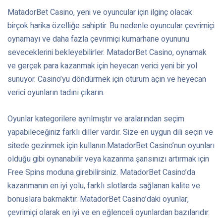
MatadorBet Casino, yeni ve oyuncular için ilginç olacak
birçok harika özelliğe sahiptir. Bu nedenle oyuncular çevrimiçi
oynamayı ve daha fazla çevrimiçi kumarhane oyununu
seveceklerini bekleyebilirler. MatadorBet Casino, oynamak
ve gerçek para kazanmak için heyecan verici yeni bir yol
sunuyor. Casino’yu döndürmek için oturum açın ve heyecan
verici oyunların tadını çıkarın.
Oyunlar kategorilere ayrılmıştır ve aralarından seçim
yapabileceğiniz farklı diller vardır. Size en uygun dili seçin ve
sitede gezinmek için kullanın.MatadorBet Casino’nun oyunları
olduğu gibi oynanabilir veya kazanma şansınızı artırmak için
Free Spins moduna girebilirsiniz. MatadorBet Casino’da
kazanmanın en iyi yolu, farklı slotlarda sağlanan kalite ve
bonuslara bakmaktır. MatadorBet Casino’daki oyunlar,
çevrimiçi olarak en iyi ve en eğlenceli oyunlardan bazılarıdır.