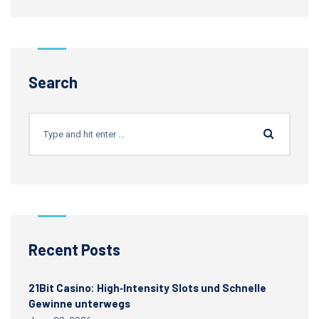
Search
Recent Posts
21Bit Casino: High‑Intensity Slots und Schnelle
Gewinne unterwegs