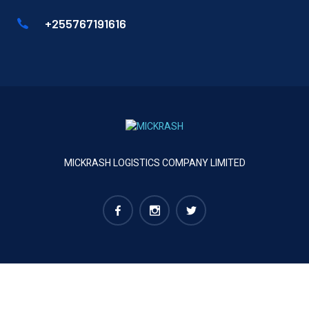
+255767191616
MICKRASH LOGISTICS COMPANY LIMITED