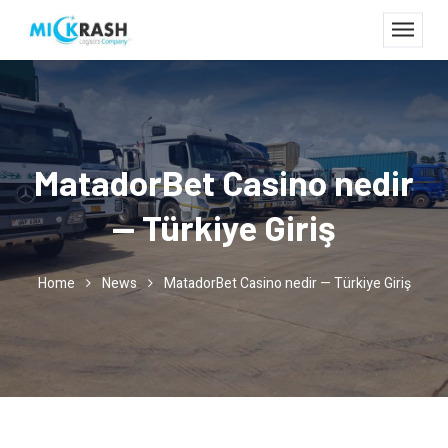
MatadorBet Casino nedir
— Türkiye Giriş
Home
News
MatadorBet Casino nedir — Türkiye Giriş