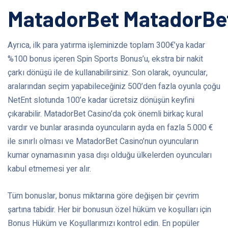
MatadorBet MatadorBe
Ayrıca, ilk para yatırma işleminizde toplam 300€’ya kadar
%100 bonus içeren Spin Sports Bonus’u, ekstra bir nakit
çarkı dönüşü ile de kullanabilirsiniz. Son olarak, oyuncular,
aralarından seçim yapabileceğiniz 500’den fazla oyunla çoğu
NetEnt slotunda 100’e kadar ücretsiz dönüşün keyfini
çıkarabilir. MatadorBet Casino’da çok önemli birkaç kural
vardır ve bunlar arasında oyuncuların ayda en fazla 5.000 €
ile sınırlı olması ve MatadorBet Casino’nun oyuncuların
kumar oynamasının yasa dışı olduğu ülkelerden oyuncuları
kabul etmemesi yer alır.
Tüm bonuslar, bonus miktarına göre değişen bir çevrim
şartına tabidir. Her bir bonusun özel hüküm ve koşulları için
Bonus Hüküm ve Koşullarımızı kontrol edin. En popüler