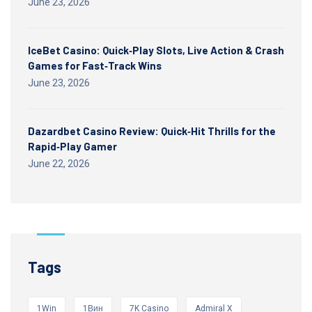
June 23, 2026
IceBet Casino: Quick‑Play Slots, Live Action & Crash
Games for Fast‑Track Wins
June 23, 2026
Dazardbet Casino Review: Quick‑Hit Thrills for the
Rapid‑Play Gamer
June 22, 2026
Tags
1Win
1Вин
7K Casino
Admiral X