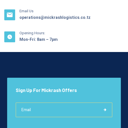
Email Us
operations@mickrashlogistics.co.tz
Opening Hours:
Mon-Fri: 8am – 7pm
Sign Up For Mickrash Offers