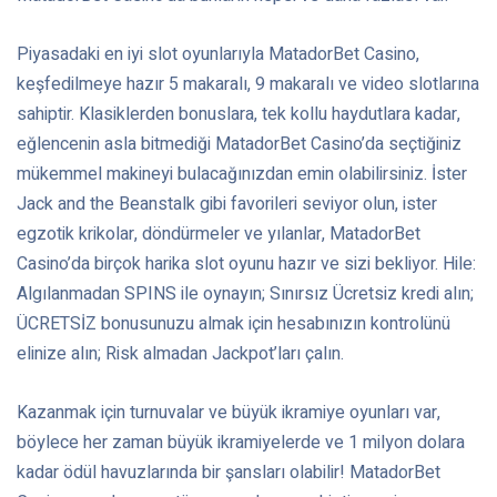
Piyasadaki en iyi slot oyunlarıyla MatadorBet Casino,
keşfedilmeye hazır 5 makaralı, 9 makaralı ve video slotlarına
sahiptir. Klasiklerden bonuslara, tek kollu haydutlara kadar,
eğlencenin asla bitmediği MatadorBet Casino’da seçtiğiniz
mükemmel makineyi bulacağınızdan emin olabilirsiniz. İster
Jack and the Beanstalk gibi favorileri seviyor olun, ister
egzotik krikolar, döndürmeler ve yılanlar, MatadorBet
Casino’da birçok harika slot oyunu hazır ve sizi bekliyor. Hile:
Algılanmadan SPINS ile oynayın; Sınırsız Ücretsiz kredi alın;
ÜCRETSİZ bonusunuzu almak için hesabınızın kontrolünü
elinize alın; Risk almadan Jackpot’ları çalın.
Kazanmak için turnuvalar ve büyük ikramiye oyunları var,
böylece her zaman büyük ikramiyelerde ve 1 milyon dolara
kadar ödül havuzlarında bir şansları olabilir! MatadorBet