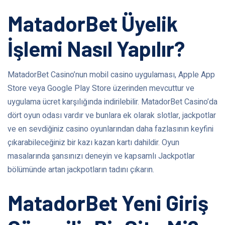
MatadorBet Üyelik
İşlemi Nasıl Yapılır?
MatadorBet Casino’nun mobil casino uygulaması, Apple App
Store veya Google Play Store üzerinden mevcuttur ve
uygulama ücret karşılığında indirilebilir. MatadorBet Casino’da
dört oyun odası vardır ve bunlara ek olarak slotlar, jackpotlar
ve en sevdiğiniz casino oyunlarından daha fazlasının keyfini
çıkarabileceğiniz bir kazı kazan kartı dahildir. Oyun
masalarında şansınızı deneyin ve kapsamlı Jackpotlar
bölümünde artan jackpotların tadını çıkarın.
MatadorBet Yeni Giriş