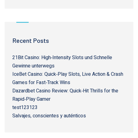
Recent Posts
21Bit Casino: High‑Intensity Slots und Schnelle
Gewinne unterwegs
IceBet Casino: Quick‑Play Slots, Live Action & Crash
Games for Fast‑Track Wins
Dazardbet Casino Review: Quick‑Hit Thrills for the
Rapid‑Play Gamer
test123123
Salvajes, conscientes y auténticos