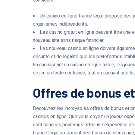
considérer :
Un casino en ligne france légal propose des 
organismes indépendants.
Les casino gratuit en ligne peuvent être une e
nouveau site sans risque financier.
Les nouveau casino en ligne doivent égalem
sécurité et de légalité que les plateformes établ
En choisissant un casino en ligne fiable, les jou
de jeu en toute confiance, tout en sachant que leu
Offres de bonus e
Découvrez les incroyables offres de bonus et pr
casinos en ligne. Que vous soyez un joueur expé
sont conçues pour vous offrir une expérience de j
France légal proposent des bonus de bienvenue, 