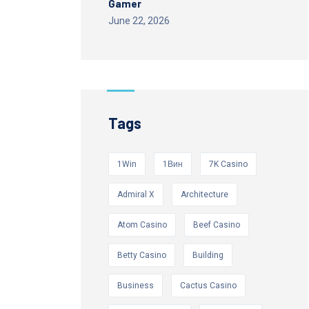
Gamer
June 22, 2026
Tags
1Win
1Вин
7K Casino
Admiral X
Architecture
Atom Casino
Beef Casino
Betty Casino
Building
Business
Cactus Casino