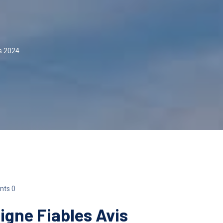
rs 2024
ts 0
igne Fiables Avis