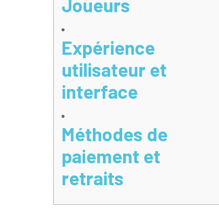
Joueurs
Expérience
utilisateur et
interface
Méthodes de
paiement et
retraits