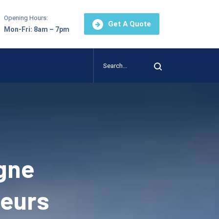
Opening Hours:
Get A Quote
Mon-Fri: 8am – 7pm
igne
ueurs