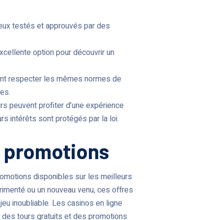
jeux testés et approuvés par des
xcellente option pour découvrir un
ent respecter les mêmes normes de
ies.
eurs peuvent profiter d’une expérience
rs intérêts sont protégés par la loi.
t promotions
omotions disponibles sur les meilleurs
rimenté ou un nouveau venu, ces offres
eu inoubliable. Les casinos en ligne
des tours gratuits et des promotions