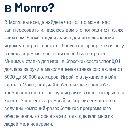
в Monro?
В Monro вы всегда найдете что-то, что может вас
заинтересовать, и, надеюсь, вам это понравится так же,
как и нам. Бонус предназначен для использования
игроком в играх, а остаток бонуса возвращается игроку
в следующем месяце, если он не был потрачен.
Минимум ставка для игры в блэкджек составляет 0,01
доллара за руку, а максимальная ставка составляет от
5000 до 50 000 долларов. Играйте в лучшие онлайн-
слоты в Monro, получайте бесплатные спины без
требований по отыгрышу и играйте в игры, которые вы
хотите. У нас есть огромный выбор видео-слотов от
ведущих компаний-разработчиков программного
обеспечения, которые за эти годы сделали многих
людей миллионерами.