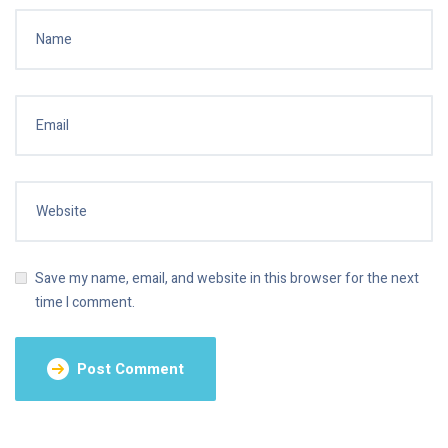
Save my name, email, and website in this browser for the next
time I comment.