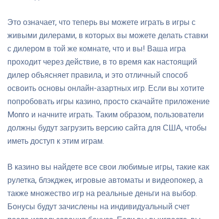
Это означает, что теперь вы можете играть в игры с
живыми дилерами, в которых вы можете делать ставки
с дилером в той же комнате, что и вы! Ваша игра
проходит через действие, в то время как настоящий
дилер объясняет правила, и это отличный способ
освоить основы онлайн-азартных игр. Если вы хотите
попробовать игры казино, просто скачайте приложение
Monro и начните играть. Таким образом, пользователи
должны будут загрузить версию сайта для США, чтобы
иметь доступ к этим играм.
В казино вы найдете все свои любимые игры, такие как
рулетка, блэкджек, игровые автоматы и видеопокер, а
также множество игр на реальные деньги на выбор.
Бонусы будут зачислены на индивидуальный счет