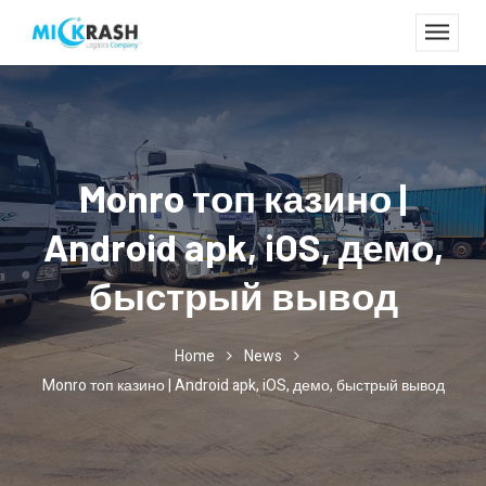
Monro топ казино |
Android apk, iOS, демо,
быстрый вывод
Home
News
Monro топ казино | Android apk, iOS, демо, быстрый вывод