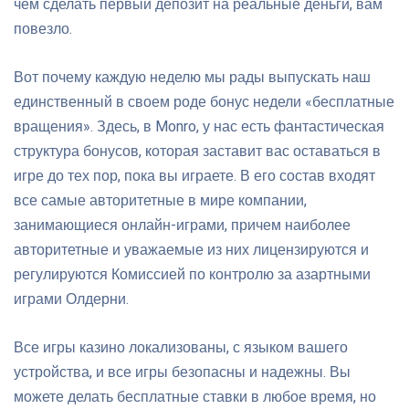
чем сделать первый депозит на реальные деньги, вам
повезло.
Вот почему каждую неделю мы рады выпускать наш
единственный в своем роде бонус недели «бесплатные
вращения». Здесь, в Monro, у нас есть фантастическая
структура бонусов, которая заставит вас оставаться в
игре до тех пор, пока вы играете. В его состав входят
все самые авторитетные в мире компании,
занимающиеся онлайн-играми, причем наиболее
авторитетные и уважаемые из них лицензируются и
регулируются Комиссией по контролю за азартными
играми Олдерни.
Все игры казино локализованы, с языком вашего
устройства, и все игры безопасны и надежны. Вы
можете делать бесплатные ставки в любое время, но