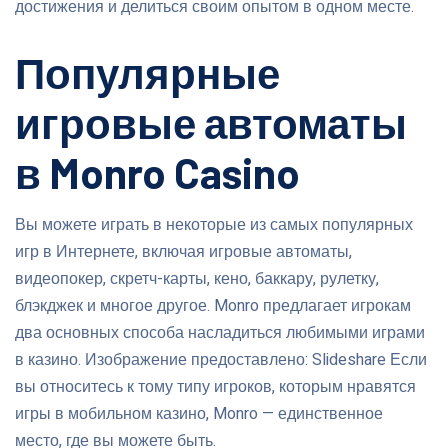
достижения и делиться своим опытом в одном месте.
Популярные
игровые автоматы
в Monro Casino
Вы можете играть в некоторые из самых популярных
игр в Интернете, включая игровые автоматы,
видеопокер, скретч-карты, кено, баккару, рулетку,
блэкджек и многое другое. Monro предлагает игрокам
два основных способа насладиться любимыми играми
в казино. Изображение предоставлено: Slideshare Если
вы относитесь к тому типу игроков, которым нравятся
игры в мобильном казино, Monro — единственное
место, где вы можете быть.