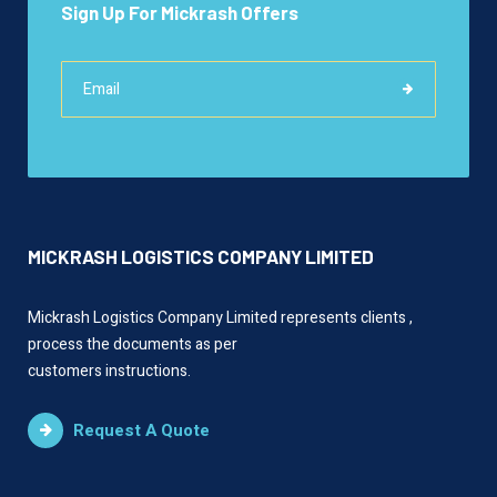
Sign Up For Mickrash Offers
MICKRASH LOGISTICS COMPANY LIMITED
Mickrash Logistics Company Limited represents clients ,
process the documents as per
customers instructions.
Request A Quote