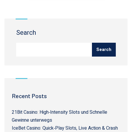
Search
Search
Recent Posts
21Bit Casino: High‑Intensity Slots und Schnelle
Gewinne unterwegs
IceBet Casino: Quick‑Play Slots, Live Action & Crash