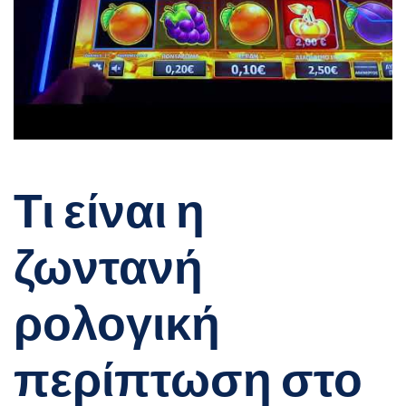
Τι είναι η
ζωντανή
ρολογική
περίπτωση στο