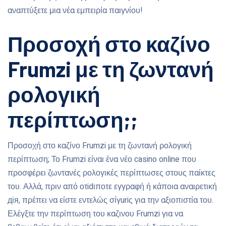
αναπτύξετε μια νέα εμπειρία παιγνίου!
Προσοχή στο καζίνο
Frumzi με τη ζωντανή
ρολογική
περίπτωση;;
Προσοχή στο καζίνο Frumzi με τη ζωντανή ρολογική
περίπτωση; Το Frumzi είναι ένα νέο casino online που
προσφέρει ζωντανές ρολογικές περίπτωσες στους παίκτες
του. Αλλά, πριν από οτidιποτε εγγραφή ή κάποια αναιρετική
дія, πρέπει να είστε εντελώς σίγuriς για την αξιοπιστία του.
Ελέγξτε την περίπτωση του καζινου Frumzi για να