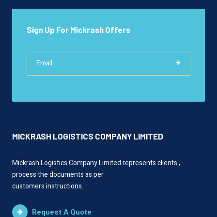
Sign Up For Mickrash Offers
MICKRASH LOGISTICS COMPANY LIMITED
Mickrash Logistics Company Limited represents clients ,
process the documents as per
customers instructions.
Request A Quote