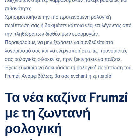
παιχνιδιών, συμπεριλαμβανομένων πόκερ, ρουλέτες και
πιθανότητες.
Χρησιμοποιήστε την πιο προτεινόμενη ρολογική
περίπτωση σας ή δοκιμάστε κάποια νέα, επιλέγοντας από
την πληθώρα των διαθέσιμων εφαρμογών.
Παρακαλούμε, να μην ξεχάσετε να συνδεθείτε στο
λογαριασμό σας και να ενεργοποιήσετε τις προνομιακές
σας ρολογικές φιλoxενίες, πριν ξεκινήσετε να παίζετε.
Έχετε ευκαιρία να δοκιμάσετε τη ρολογική περίπτωση του
Frumzi; Αναμφιβόλως, θα σας ενchant η εμπειρία!
Τα νέα καζίνα Frumzi
με τη ζωντανή
ρολογική