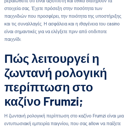
βεβαιωθείτε ότι είναι αξιόπιστη και εθικά διατηρούν τα
στοιχεία σας. Έχετε πρόσεξη στην ποσότητα των
παιχνιδιών που προσφέρει, την ποιότητα της υποστήριξης
και τις συναλλαγές. Η ασφάλεια και η ιθαγένεια του casino
είναι σημαντικές για να ελέγξετε πριν από οτιδιποτε
παιχνίδι.
Πώς λειτουργεί η
ζωντανή ρολογική
περίπτωση στο
καζίνο Frumzi;
Η ζωντανή ρολογική περίπτωση στο καζίνο Frumzi είναι μια
εντυπωσιακή εμπειρία παιγνίου, που σας allow να παίξετε