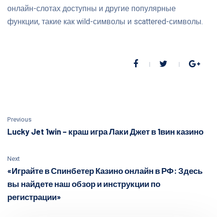
онлайн-слотах доступны и другие популярные
функции, такие как wild-символы и scattered-символы.
Previous
Lucky Jet 1win – краш игра Лаки Джет в 1вин казино
Next
«Играйте в Спинбетер Казино онлайн в РФ: Здесь
вы найдете наш обзор и инструкции по
регистрации»