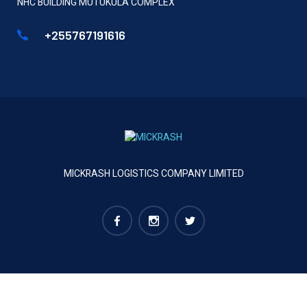
NHC BUILDING MUTUKULA COMPLEX
+255767191616
MICKRASH LOGISTICS COMPANY LIMITED