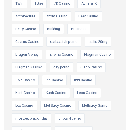
1Win
1Вин
7K Casino
Admiral X
Architecture
Atom Casino
Beef Casino
Betty Casino
Building
Business
Cactus Casino
carlaaaish porno
cialis 20mg
Dragon Money
Enomo Casino
Flagman Casino
Flagman Казино
gay porno
Gizbo Casino
Gold Casino
Iris Casino
Izzi Casino
Kent Casino
Kush Casino
Leon Casino
Lex Casino
MellStroy Casino
Mellstroy Game
mostbet blackfriday
pirots 4 demo