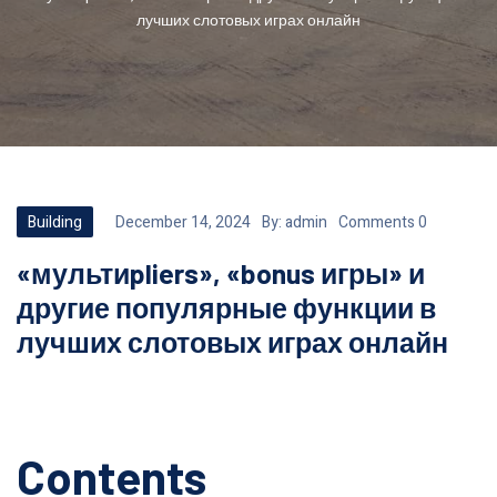
лучших слотовых играх онлайн
Building
December 14, 2024
By:
admin
Comments 0
«мультиpliers», «bonus игры» и
другие популярные функции в
лучших слотовых играх онлайн
Contents