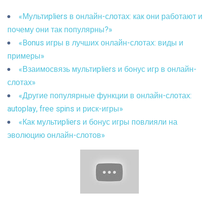
«Мультиpliers в онлайн-слотах: как они работают и
почему они так популярны?»
«Bonus игры в лучших онлайн-слотах: виды и
примеры»
«Взаимосвязь мультиpliers и бонус игр в онлайн-
слотах»
«Другие популярные функции в онлайн-слотах:
autoplay, free spins и риск-игры»
«Как мультиpliers и бонус игры повлияли на
эволюцию онлайн-слотов»