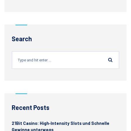
Search
Recent Posts
21Bit Casino: High‑Intensity Slots und Schnelle
Gewinne unterwegs