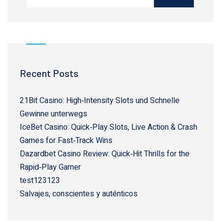
Recent Posts
21Bit Casino: High‑Intensity Slots und Schnelle
Gewinne unterwegs
IceBet Casino: Quick‑Play Slots, Live Action & Crash
Games for Fast‑Track Wins
Dazardbet Casino Review: Quick‑Hit Thrills for the
Rapid‑Play Gamer
test123123
Salvajes, conscientes y auténticos