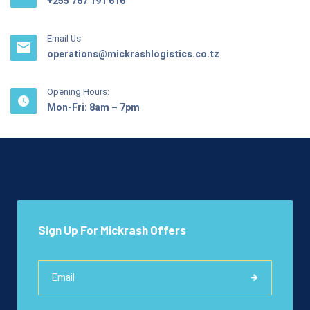
+255 767 191 616
Email Us
operations@mickrashlogistics.co.tz
Opening Hours:
Mon-Fri: 8am – 7pm
Sign Up For Mickrash Offers