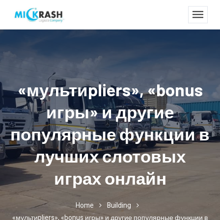
«мультиpliers», «bonus
игры» и другие
популярные функции в
лучших слотовых
играх онлайн
Home
Building
«мультиpliers», «bonus игры» и другие популярные функции в