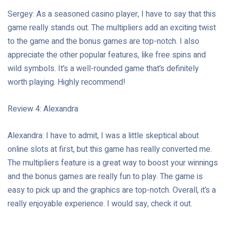
Sergey: As a seasoned casino player, I have to say that this
game really stands out. The multipliers add an exciting twist
to the game and the bonus games are top-notch. I also
appreciate the other popular features, like free spins and
wild symbols. It’s a well-rounded game that’s definitely
worth playing. Highly recommend!
Review 4: Alexandra
Alexandra: I have to admit, I was a little skeptical about
online slots at first, but this game has really converted me.
The multipliers feature is a great way to boost your winnings
and the bonus games are really fun to play. The game is
easy to pick up and the graphics are top-notch. Overall, it’s a
really enjoyable experience. I would say, check it out.