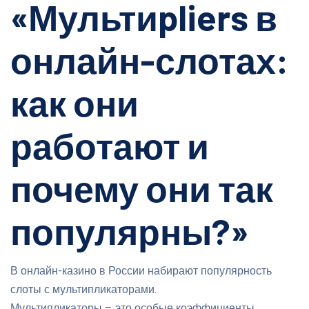
«Мультиpliers в
онлайн-слотах:
как они
работают и
почему они так
популярны?»
В онлайн-казино в России набирают популярность
слоты с мультипликаторами.
Мультипликаторы – это особые коэффициенты,