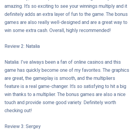
amazing. It’s so exciting to see your winnings multiply and it
definitely adds an extra layer of fun to the game. The bonus
games are also really well-designed and are a great way to
win some extra cash. Overall, highly recommended!
Review 2: Natalia
Natalia: I’ve always been a fan of online casinos and this
game has quickly become one of my favorites. The graphics
are great, the gameplay is smooth, and the multipliers
feature is a real game-changer. It’s so satisfying to hit a big
win thanks to a multiplier. The bonus games are also a nice
touch and provide some good variety. Definitely worth
checking out!
Review 3: Sergey