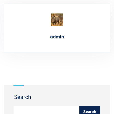
admin
Search
Search