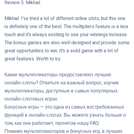
Review 5: Mikhail
Mikhail: I’ve tried a lot of different online slots, but this one
is definitely one of the best. The multipliers feature is a nice
touch and it’s always exciting to see your winnings increase.
The bonus games are also well-designed and provide some
great opportunities to win. It’s a solid game with a lot of
great features. Worth to try.
Какие мультипликаторы предоставляют лучшие
онлайн-слоты? Ответьте на важный вопрос, изучив
мультипликаторы, доступные в самых популярных
онлайн-слотовых играх.
Бонусные игры — это одна из самых востребованных
функций в онлайн-слатах. Вы можете узнать больше о
том, как они работают, прочитав нашу FAQ.
Помимо мультипликаторов и бонусных игр, в лучших