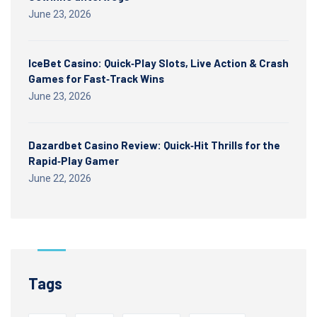
June 23, 2026
IceBet Casino: Quick‑Play Slots, Live Action & Crash
Games for Fast‑Track Wins
June 23, 2026
Dazardbet Casino Review: Quick‑Hit Thrills for the
Rapid‑Play Gamer
June 22, 2026
Tags