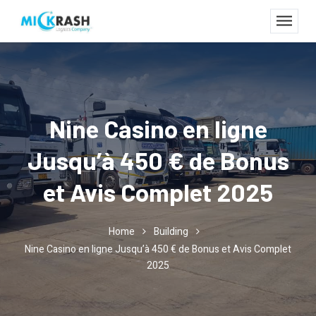
Nine Casino en ligne
Jusqu’à 450 € de Bonus
et Avis Complet 2025
Home
Building
Nine Casino en ligne Jusqu’à 450 € de Bonus et Avis Complet
2025