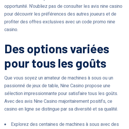
opportunité. N’oubliez pas de consulter les avis nine casino
pour découvrir les préférences des autres joueurs et de
profiter des offres exclusives avec un code promo nine
casino.
Des options variées
pour tous les goûts
Que vous soyez un amateur de machines à sous ou un
passionné de jeux de table, Nine Casino propose une
sélection impressionnante pour satisfaire tous les goûts.
Avec des avis Nine Casino majoritairement positifs, ce
casino en ligne se distingue par sa diversité et sa qualité.
Explorez des centaines de machines à sous avec des