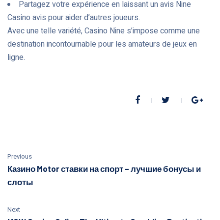
Partagez votre expérience en laissant un avis Nine
Casino avis pour aider d’autres joueurs.
Avec une telle variété, Casino Nine s’impose comme une
destination incontournable pour les amateurs de jeux en
ligne.
Previous
Казино Motor ставки на спорт – лучшие бонусы и
слоты
Next