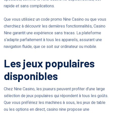
rapide et sans complications.
Que vous utilisiez un code promo Nine Casino ou que vous
cherchiez à découvrir les dernières fonctionnalités, Casino
Nine garantit une expérience sans tracas. La plateforme
s’adapte parfaitement à tous les appareils, assurant une
navigation fluide, que ce soit sur ordinateur ou mobile.
Les jeux populaires
disponibles
Chez Nine Casino, les joueurs peuvent profiter d’une large
sélection de jeux populaires qui répondent à tous les goûts.
Que vous préfériez les machines à sous, les jeux de table
ou les options en direct, casino nine propose une