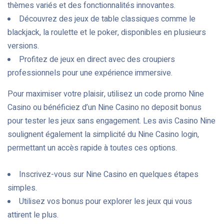
thèmes variés et des fonctionnalités innovantes.
Découvrez des jeux de table classiques comme le
blackjack, la roulette et le poker, disponibles en plusieurs
versions.
Profitez de jeux en direct avec des croupiers
professionnels pour une expérience immersive.
Pour maximiser votre plaisir, utilisez un code promo Nine
Casino ou bénéficiez d’un Nine Casino no deposit bonus
pour tester les jeux sans engagement. Les avis Casino Nine
soulignent également la simplicité du Nine Casino login,
permettant un accès rapide à toutes ces options.
Inscrivez-vous sur Nine Casino en quelques étapes
simples.
Utilisez vos bonus pour explorer les jeux qui vous
attirent le plus.