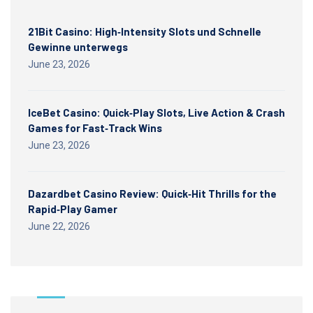
21Bit Casino: High‑Intensity Slots und Schnelle
Gewinne unterwegs
June 23, 2026
IceBet Casino: Quick‑Play Slots, Live Action & Crash
Games for Fast‑Track Wins
June 23, 2026
Dazardbet Casino Review: Quick‑Hit Thrills for the
Rapid‑Play Gamer
June 22, 2026