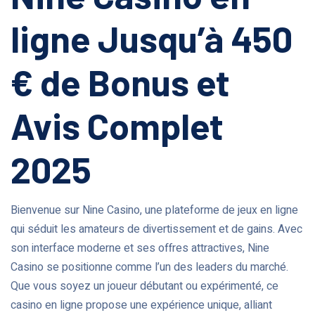
ligne Jusqu’à 450
€ de Bonus et
Avis Complet
2025
Bienvenue sur Nine Casino, une plateforme de jeux en ligne
qui séduit les amateurs de divertissement et de gains. Avec
son interface moderne et ses offres attractives, Nine
Casino se positionne comme l’un des leaders du marché.
Que vous soyez un joueur débutant ou expérimenté, ce
casino en ligne propose une expérience unique, alliant