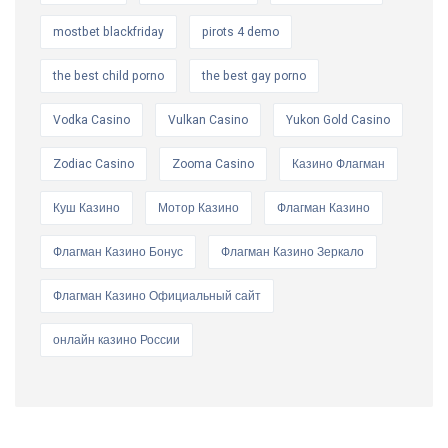
mostbet blackfriday
pirots 4 demo
the best child porno
the best gay porno
Vodka Casino
Vulkan Casino
Yukon Gold Casino
Zodiac Casino
Zooma Casino
Казино Флагман
Куш Казино
Мотор Казино
Флагман Казино
Флагман Казино Бонус
Флагман Казино Зеркало
Флагман Казино Официальный сайт
онлайн казино России