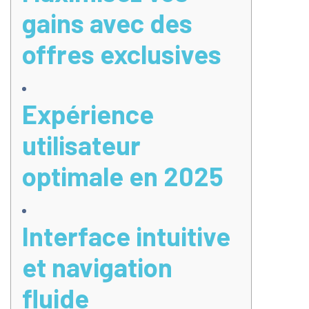
gains avec des
offres exclusives
Expérience
utilisateur
optimale en 2025
Interface intuitive
et navigation
fluide