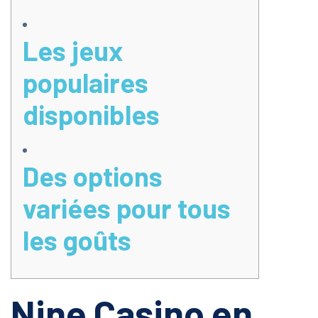
Les jeux
populaires
disponibles
Des options
variées pour tous
les goûts
Nine Casino en