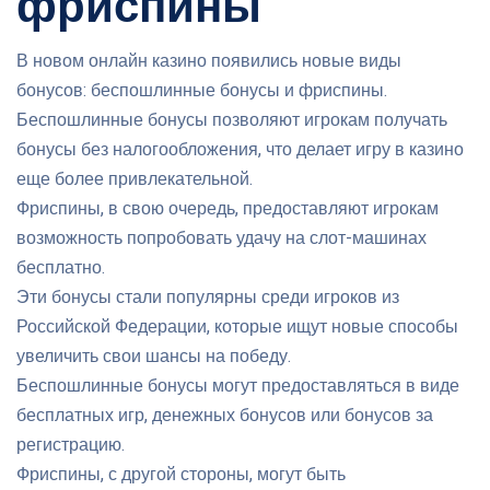
фриспины
В новом онлайн казино появились новые виды
бонусов: беспошлинные бонусы и фриспины.
Беспошлинные бонусы позволяют игрокам получать
бонусы без налогообложения, что делает игру в казино
еще более привлекательной.
Фриспины, в свою очередь, предоставляют игрокам
возможность попробовать удачу на слот-машинах
бесплатно.
Эти бонусы стали популярны среди игроков из
Российской Федерации, которые ищут новые способы
увеличить свои шансы на победу.
Беспошлинные бонусы могут предоставляться в виде
бесплатных игр, денежных бонусов или бонусов за
регистрацию.
Фриспины, с другой стороны, могут быть