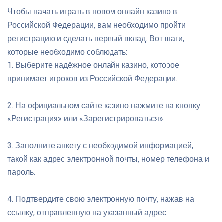
Чтобы начать играть в новом онлайн казино в
Российской Федерации, вам необходимо пройти
регистрацию и сделать первый вклад. Вот шаги,
которые необходимо соблюдать:
1. Выберите надёжное онлайн казино, которое
принимает игроков из Российской Федерации.
2. На официальном сайте казино нажмите на кнопку
«Регистрация» или «Зарегистрироваться».
3. Заполните анкету с необходимой информацией,
такой как адрес электронной почты, номер телефона и
пароль.
4. Подтвердите свою электронную почту, нажав на
ссылку, отправленную на указанный адрес.