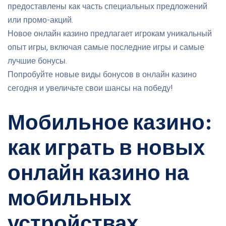
предоставлены как часть специальных предложений
или промо-акций.
Новое онлайн казино предлагает игрокам уникальный
опыт игры, включая самые последние игры и самые
лучшие бонусы.
Попробуйте новые виды бонусов в онлайн казино
сегодня и увеличьте свои шансы на победу!
Мобильное казино:
как играть в новых
онлайн казино на
мобильных
устройствах