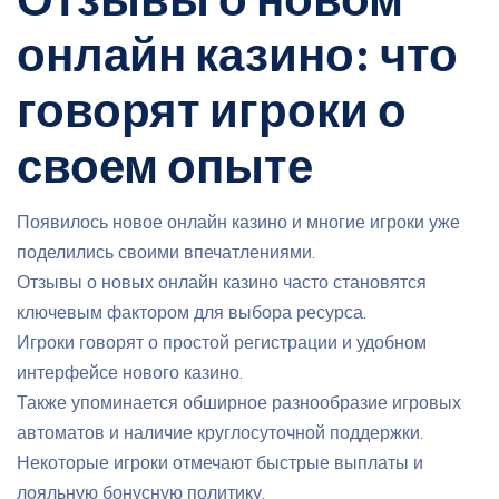
онлайн казино: что
говорят игроки о
своем опыте
Появилось новое онлайн казино и многие игроки уже
поделились своими впечатлениями.
Отзывы о новых онлайн казино часто становятся
ключевым фактором для выбора ресурса.
Игроки говорят о простой регистрации и удобном
интерфейсе нового казино.
Также упоминается обширное разнообразие игровых
автоматов и наличие круглосуточной поддержки.
Некоторые игроки отмечают быстрые выплаты и
лояльную бонусную политику.