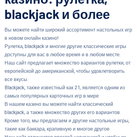
blackjack и более
Вы можете найти широкий ассортимент настольных игр
в новом онлайн казино!
Рулетка, blackjack и многие другие классические игры
доступны для вас в любое время и в любом месте.
Наш сайт предлагает множество вариантов рулетки, от
европейской до американской, чтобы удовлетворить
все вкусы.
Blackjack, также известный как 21, является одним из
самых популярных карточных игр в мире.
В нашем казино вы можете найти классический
blackjack, а также множество других его вариантов.
Кроме того, мы предлагаем и другие настольные игры,
такие как баккара, крапивную и многое другое.