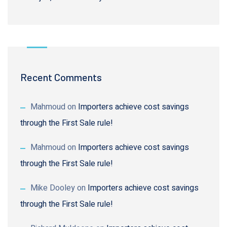
Recent Comments
Mahmoud
on
Importers achieve cost savings
through the First Sale rule!
Mahmoud
on
Importers achieve cost savings
through the First Sale rule!
Mike Dooley
on
Importers achieve cost savings
through the First Sale rule!