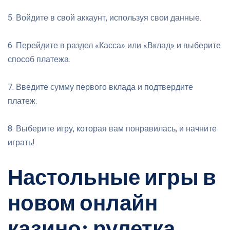
5. Войдите в свой аккаунт, используя свои данные.
6. Перейдите в раздел «Касса» или «Вклад» и выберите
способ платежа.
7. Введите сумму первого вклада и подтвердите
платеж.
8. Выберите игру, которая вам понравилась, и начните
играть!
Настольные игры в
новом онлайн
казино: рулетка,