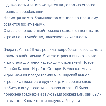
Однако, есть и те, кто жалуется на довольно строгие
правила верификации.
Несмотря на это, большинство отзывов по-прежнему
остаются позитивными.
Отзывы о новом онлайн казино позволяют понять, что
игроки ценят удобство, надежность и честность.
Вчера я, Анна, 28 лет, решила попробовать свои силы в
новом онлайн казино. Я часто играю в казино, но эта
игра стала для меня настоящим открытием! Новое
Онлайн Казино: Играйте Сегодня В Увлекательные
Игры Казино! предоставило мне широкий выбор
игровых автоматов и других игр. Я выбрала свою
любимую игру – слоты, и начала играть. Я была
поражена графикой и звуковыми эффектами, они были
на высоте! Кроме того, я получила бонус за