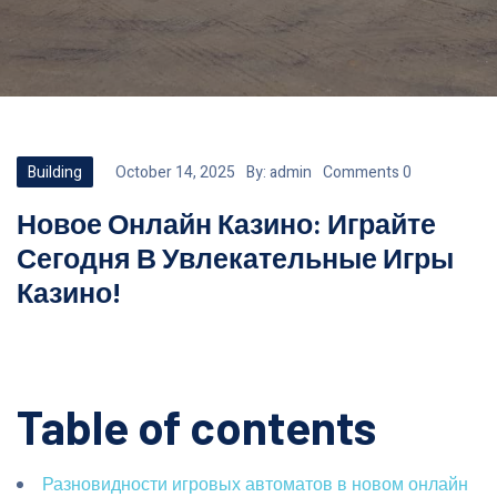
Building
October 14, 2025
By:
admin
Comments 0
Новое Онлайн Казино: Играйте
Сегодня В Увлекательные Игры
Казино!
Table of contents
Разновидности игровых автоматов в новом онлайн