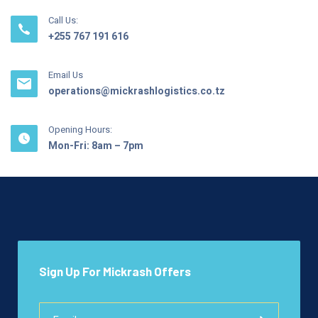
Call Us:
+255 767 191 616
Email Us
operations@mickrashlogistics.co.tz
Opening Hours:
Mon-Fri: 8am – 7pm
Sign Up For Mickrash Offers