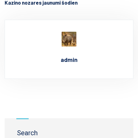
Kazino nozares jaunumi šodien
admin
Search