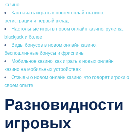
казино
Как начать играть в новом онлайн казино:
регистрация и первый вклад
Настольные игры в новом онлайн казино: рулетка,
blackjack и более
Виды бонусов в новом онлайн казино:
беспошлинные бонусы и фриспины
Мобильное казино: как играть в новых онлайн
казино на мобильных устройствах
Отзывы о новом онлайн казино: что говорят игроки о
своем опыте
Разновидности
игровых