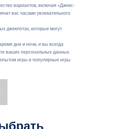
ество вариантов, включая «Джекс-
печат вас часами увлекательного
ных джекпотах, которые могут
ремя дня и ночи, и вы всегда
ости ваших персональных данных.
 опытом игры в популярные игры
выбрать