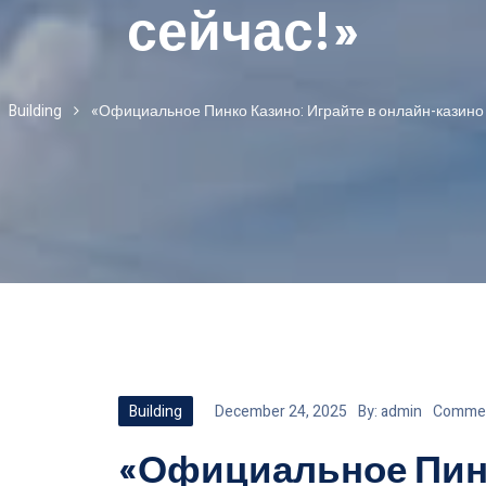
сейчас!»
Building
«Официальное Пинко Казино: Играйте в онлайн-казино 
Building
December 24, 2025
By:
admin
Commen
«Официальное Пин