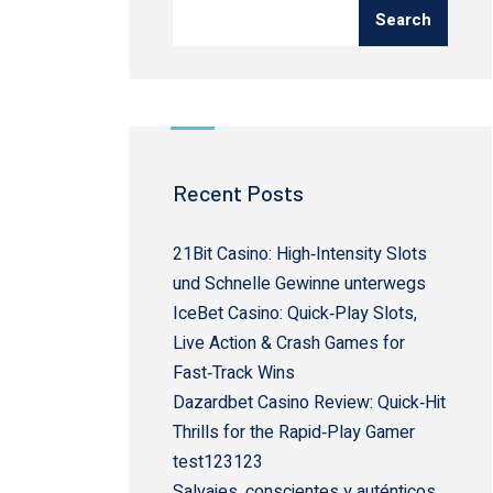
Search
Recent Posts
21Bit Casino: High‑Intensity Slots
und Schnelle Gewinne unterwegs
IceBet Casino: Quick‑Play Slots,
Live Action & Crash Games for
Fast‑Track Wins
Dazardbet Casino Review: Quick‑Hit
Thrills for the Rapid‑Play Gamer
test123123
Salvajes, conscientes y auténticos