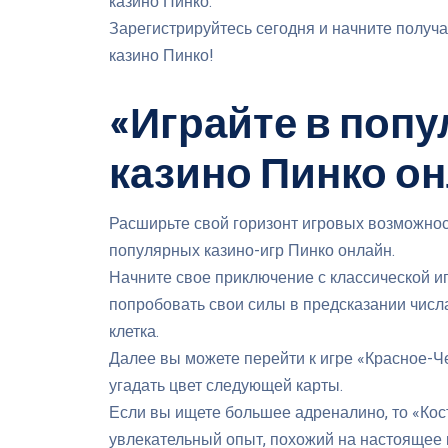
казино Пинко.
Зарегистрируйтесь сегодня и начните получа
казино Пинко!
«Играйте в поп
казино Пинко о
Расширьте свой горизонт игровых возможнос
популярных казино-игр Пинко онлайн.
Начните свое приключение с классической иг
попробовать свои силы в предсказании числа
клетка.
Далее вы можете перейти к игре «Красное-Ч
угадать цвет следующей карты.
Если вы ищете большее адреналино, то «Кос
увлекательный опыт, похожий на настоящее 