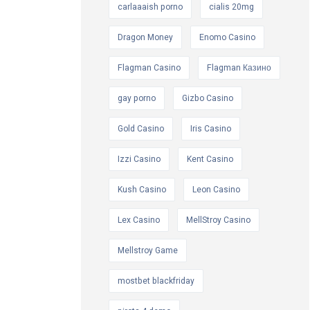
carlaaaish porno
cialis 20mg
Dragon Money
Enomo Casino
Flagman Casino
Flagman Казино
gay porno
Gizbo Casino
Gold Casino
Iris Casino
Izzi Casino
Kent Casino
Kush Casino
Leon Casino
Lex Casino
MellStroy Casino
Mellstroy Game
mostbet blackfriday