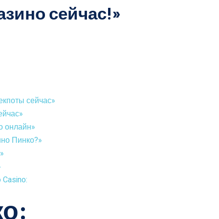
азино сейчас!»
екпоты сейчас»
ейчас»
о онлайн»
ино Пинко?»
о»
»
 Casino:
ко: