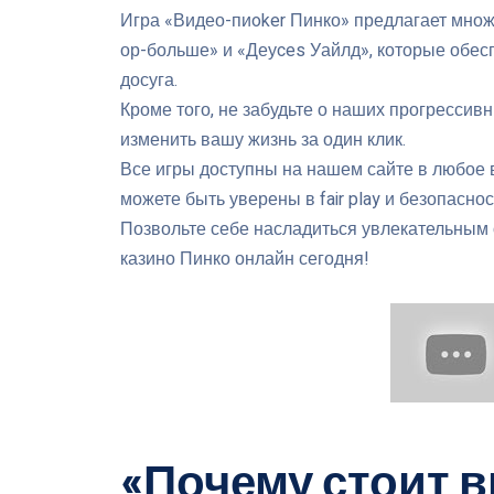
Игра «Видео-пиoker Пинко» предлагает множ
ор-больше» и «Деуces Уайлд», которые обес
досуга.
Кроме того, не забудьте о наших прогрессив
изменить вашу жизнь за один клик.
Все игры доступны на нашем сайте в любое в
можете быть уверены в fair play и безопасн
Позвольте себе насладиться увлекательным
казино Пинко онлайн сегодня!
«Почему стоит 