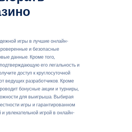
азино
дежной игры в лучшие онлайн-
 проверенные и безопасные
ые данные. Кроме того,
 подтверждающую его легальность и
учите доступ к круглосуточной
от ведущих разработчиков. Кроме
проводит бонусные акции и турниры,
можности для выигрыша. Выбирая
честности игры и гарантированном
и увлекательной игрой в онлайн-