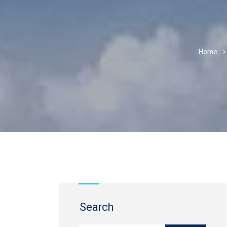
Home
Search