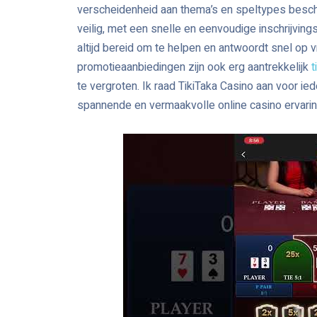
verscheidenheid aan thema’s en speltypes besch
veilig, met een snelle en eenvoudige inschrijvin
altijd bereid om te helpen en antwoordt snel op 
promotieaanbiedingen zijn ook erg aantrekkelijk
t
te vergroten. Ik raad TikiTaka Casino aan voor ie
spannende en vermaakvolle online casino ervaring