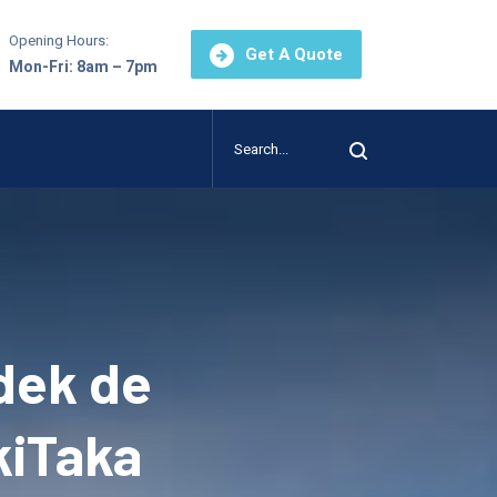
Opening Hours:
Get A Quote
Mon-Fri: 8am – 7pm
dek de
kiTaka