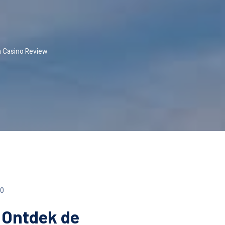
a Casino Review
0
 Ontdek de