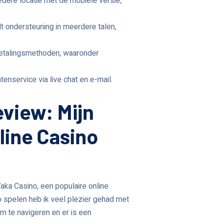
edere locatie met de mobiele versie,
dt ondersteuning in meerdere talen,
 betalingsmethoden, waaronder
tenservice via live chat en e-mail.
eview: Mijn
line Casino
Taka Casino, een populaire online
no spelen heb ik veel plezier gehad met
m te navigeren en er is een