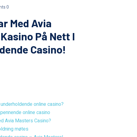
ts 0
r Med Avia
 Kasino På Nett I
dende Casino!
 underholdende online casino?
spennende online casino
ed Avia Masters Casino?
oldning møtes