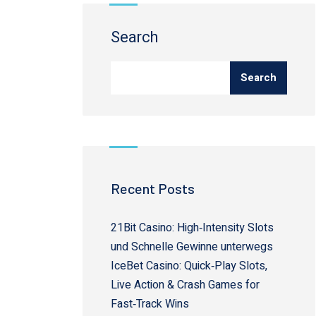
Search
Search
Recent Posts
21Bit Casino: High‑Intensity Slots
und Schnelle Gewinne unterwegs
IceBet Casino: Quick‑Play Slots,
Live Action & Crash Games for
Fast‑Track Wins