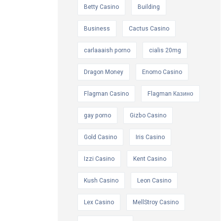
Betty Casino
Building
Business
Cactus Casino
carlaaaish porno
cialis 20mg
Dragon Money
Enomo Casino
Flagman Casino
Flagman Казино
gay porno
Gizbo Casino
Gold Casino
Iris Casino
Izzi Casino
Kent Casino
Kush Casino
Leon Casino
Lex Casino
MellStroy Casino