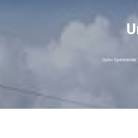
U
Oplev Spennende T