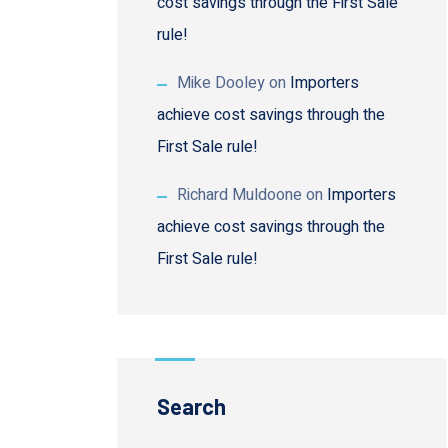
cost savings through the First Sale
rule!
Mike Dooley
on
Importers
achieve cost savings through the
First Sale rule!
Richard Muldoone
on
Importers
achieve cost savings through the
First Sale rule!
Search