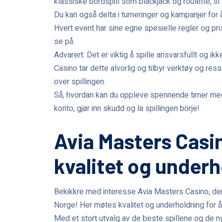
klassiske bordspill som blackjack og roulette, til
Du kan også delta i turneringer og kampanjer for 
Hvert event har sine egne spesielle regler og prise
se på.
Advarert: Det er viktig å spille ansvarsfullt og i
Casino tar dette alvorlig og tilbyr verktøy og res
over spillingen.
Så, hvordan kan du oppleve spennende timer me
konto, gjør inn skudd og la spillingen börje!
Avia Masters Casi
kvalitet og under
Bekikkre med interesse Avia Masters Casino, de
Norge! Her møtes kvalitet og underholdning for å 
Med et stort utvalg av de beste spillene og de 