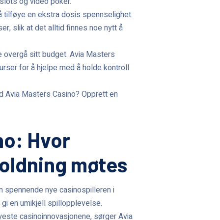
 slots og video poker.
å tilføye en ekstra dosis spennselighet.
r, slik at det alltid finnes noe nytt å
kke overgå sitt budget. Avia Masters
surser for å hjelpe med å holde kontroll
d Avia Masters Casino? Opprett en
no: Hvor
holdning møtes
n spennende nye casinospilleren i
gi en umikjell spillopplevelse.
nyeste casinoinnovasjonene, sørger Avia