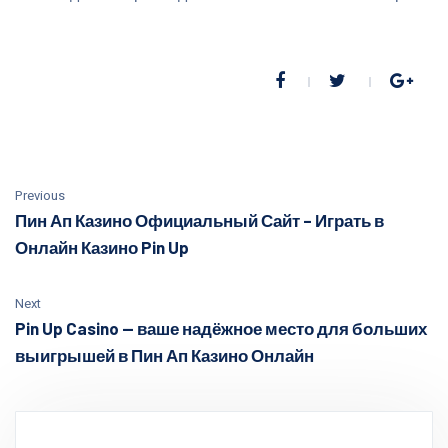
Previous
Пин Ап Казино Официальный Сайт – Играть в
Онлайн Казино Pin Up
Next
Pin Up Casino — ваше надёжное место для больших
выигрышей в Пин Ап Казино Онлайн