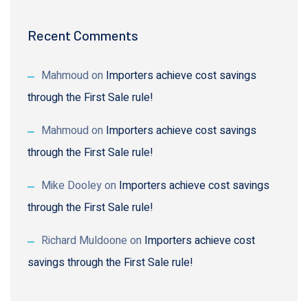
Recent Comments
Mahmoud
on
Importers achieve cost savings
through the First Sale rule!
Mahmoud
on
Importers achieve cost savings
through the First Sale rule!
Mike Dooley
on
Importers achieve cost savings
through the First Sale rule!
Richard Muldoone
on
Importers achieve cost
savings through the First Sale rule!