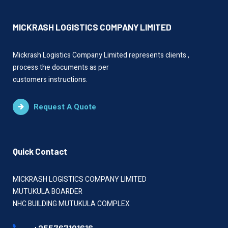
MICKRASH LOGISTICS COMPANY LIMITED
Mickrash Logistics Company Limited represents clients ,
process the documents as per
customers instructions.
Request A Quote
Quick Contact
MICKRASH LOGISTICS COMPANY LIMITED
MUTUKULA BOARDER
NHC BUILDING MUTUKULA COMPLEX