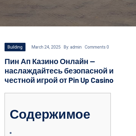
Building
March 24, 2025
By:
admin
Comments 0
Пин Ап Казино Онлайн —
наслаждайтесь безопасной и
честной игрой от Pin Up Casino
Содержимое