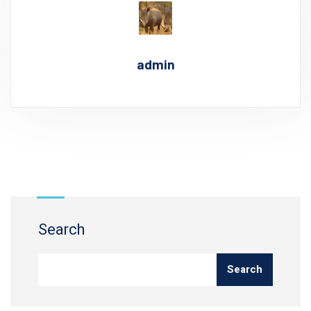
admin
Search
Search