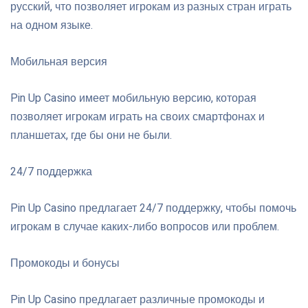
русский, что позволяет игрокам из разных стран играть
на одном языке.
Мобильная версия
Pin Up Casino имеет мобильную версию, которая
позволяет игрокам играть на своих смартфонах и
планшетах, где бы они не были.
24/7 поддержка
Pin Up Casino предлагает 24/7 поддержку, чтобы помочь
игрокам в случае каких-либо вопросов или проблем.
Промокоды и бонусы
Pin Up Casino предлагает различные промокоды и