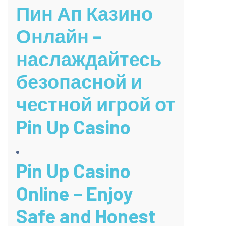
Пин Ап Казино
Онлайн –
наслаждайтесь
безопасной и
честной игрой от
Pin Up Casino
Pin Up Casino
Online – Enjoy
Safe and Honest