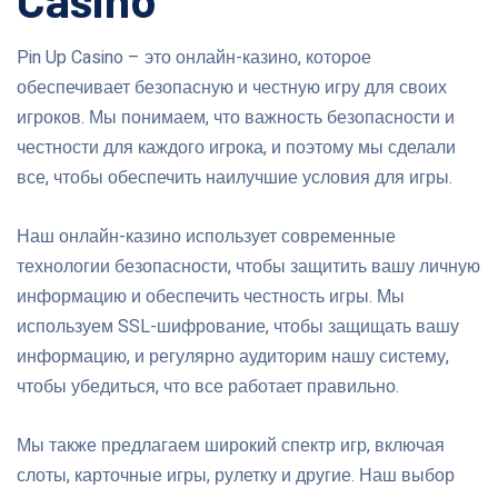
Pin Up Casino – это онлайн-казино, которое
обеспечивает безопасную и честную игру для своих
игроков. Мы понимаем, что важность безопасности и
честности для каждого игрока, и поэтому мы сделали
все, чтобы обеспечить наилучшие условия для игры.
Наш онлайн-казино использует современные
технологии безопасности, чтобы защитить вашу личную
информацию и обеспечить честность игры. Мы
используем SSL-шифрование, чтобы защищать вашу
информацию, и регулярно аудиторим нашу систему,
чтобы убедиться, что все работает правильно.
Мы также предлагаем широкий спектр игр, включая
слоты, карточные игры, рулетку и другие. Наш выбор