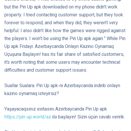
but the Pin Up apk downloaded on my phone didn’t work
properly. I tried contacting customer support, but they took
forever to respond, and when they did, they weren’t very
helpful. I also didn’t like how the games were rigged against
the players. I won’t be using the Pin Up apk again.” While Pin
Up apk Fridayi: Azerbaycanda Onlayn Kazino Oynamaq
Uçuşuna Başlayın! has its fair share of satisfied customers,
it’s worth noting that some users may encounter technical
difficulties and customer support issues.
Suallar Sualara: Pin Up apk-ni Azerbaycanda indirib onlayn
kazino oynamaq isteyirsiz?
Yaşayacaqsınız exitasını Azerbaycanda Pin Up apk
https://pin-up.world/az
ilə başlayın! Sizin üçün cavab veririk.