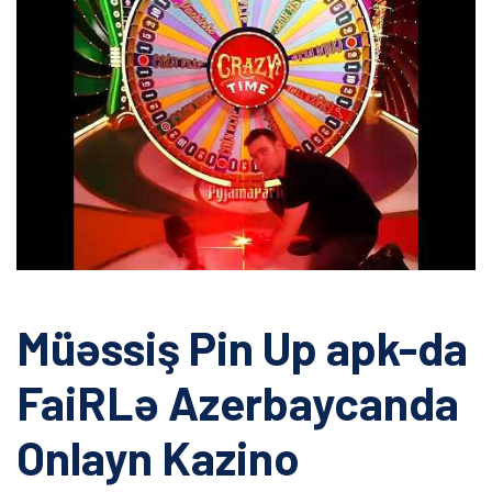
Müəssiş Pin Up apk-da
FaiRLə Azerbaycanda
Onlayn Kazino