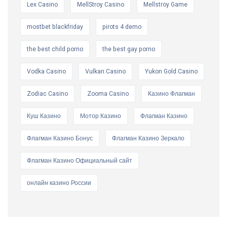
Lex Casino
MellStroy Casino
Mellstroy Game
mostbet blackfriday
pirots 4 demo
the best child porno
the best gay porno
Vodka Casino
Vulkan Casino
Yukon Gold Casino
Zodiac Casino
Zooma Casino
Казино Флагман
Куш Казино
Мотор Казино
Флагман Казино
Флагман Казино Бонус
Флагман Казино Зеркало
Флагман Казино Официальный сайт
онлайн казино России