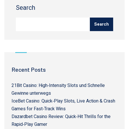
Search
Search
Recent Posts
21Bit Casino: High‑Intensity Slots und Schnelle
Gewinne unterwegs
IceBet Casino: Quick‑Play Slots, Live Action & Crash
Games for Fast‑Track Wins
Dazardbet Casino Review: Quick‑Hit Thrills for the
Rapid‑Play Gamer