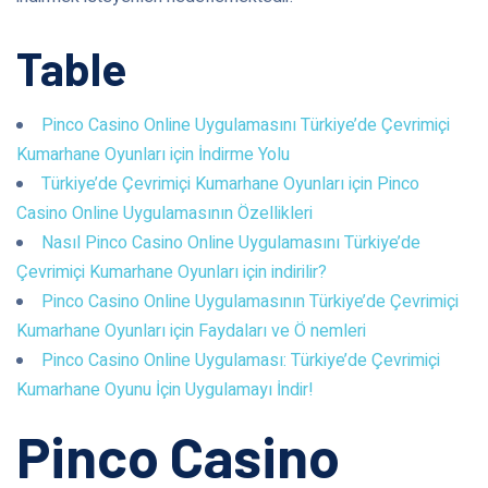
Table
Pinco Casino Online Uygulamasını Türkiye’de Çevrimiçi
Kumarhane Oyunları için İndirme Yolu
Türkiye’de Çevrimiçi Kumarhane Oyunları için Pinco
Casino Online Uygulamasının Özellikleri
Nasıl Pinco Casino Online Uygulamasını Türkiye’de
Çevrimiçi Kumarhane Oyunları için indirilir?
Pinco Casino Online Uygulamasının Türkiye’de Çevrimiçi
Kumarhane Oyunları için Faydaları ve Ö nemleri
Pinco Casino Online Uygulaması: Türkiye’de Çevrimiçi
Kumarhane Oyunu İçin Uygulamayı İndir!
Pinco Casino