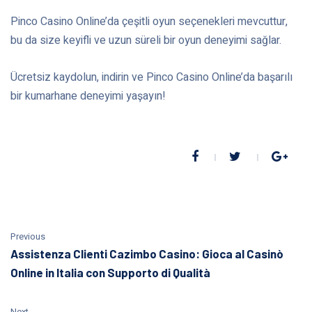
Pinco Casino Online’da çeşitli oyun seçenekleri mevcuttur,
bu da size keyifli ve uzun süreli bir oyun deneyimi sağlar.
Ücretsiz kaydolun, indirin ve Pinco Casino Online’da başarılı
bir kumarhane deneyimi yaşayın!
Previous
Assistenza Clienti Cazimbo Casino: Gioca al Casinò
Online in Italia con Supporto di Qualità
Next