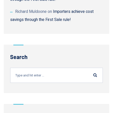
Richard Muldoone
on
Importers achieve cost
savings through the First Sale rule!
Search