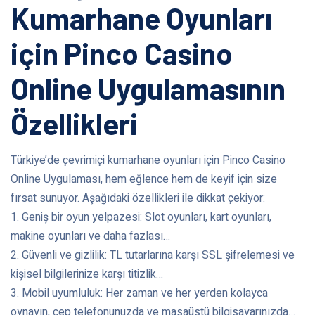
Kumarhane Oyunları
için Pinco Casino
Online Uygulamasının
Özellikleri
Türkiye’de çevrimiçi kumarhane oyunları için Pinco Casino
Online Uygulaması, hem eğlence hem de keyif için size
fırsat sunuyor. Aşağıdaki özellikleri ile dikkat çekiyor:
1. Geniş bir oyun yelpazesi: Slot oyunları, kart oyunları,
makine oyunları ve daha fazlası…
2. Güvenli ve gizlilik: TL tutarlarına karşı SSL şifrelemesi ve
kişisel bilgilerinize karşı titizlik…
3. Mobil uyumluluk: Her zaman ve her yerden kolayca
oynayın, cep telefonunuzda ve masaüstü bilgisayarınızda…