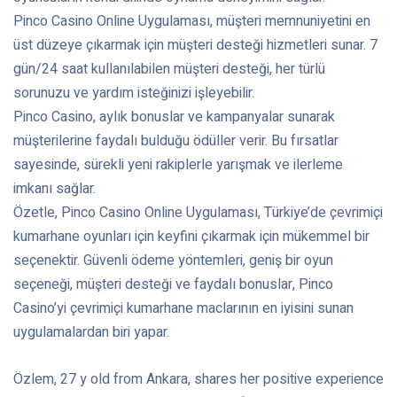
Pinco Casino Online Uygulaması, müşteri memnuniyetini en
üst düzeye çıkarmak için müşteri desteği hizmetleri sunar. 7
gün/24 saat kullanılabilen müşteri desteği, her türlü
sorunuzu ve yardım isteğinizi işleyebilir.
Pinco Casino, aylık bonuslar ve kampanyalar sunarak
müşterilerine faydalı bulduğu ödüller verir. Bu fırsatlar
sayesinde, sürekli yeni rakiplerle yarışmak ve ilerleme
imkanı sağlar.
Özetle, Pinco Casino Online Uygulaması, Türkiye’de çevrimiçi
kumarhane oyunları için keyfini çıkarmak için mükemmel bir
seçenektir. Güvenli ödeme yöntemleri, geniş bir oyun
seçeneği, müşteri desteği ve faydalı bonuslar, Pinco
Casino’yi çevrimiçi kumarhane maclarının en iyisini sunan
uygulamalardan biri yapar.
Özlem, 27 y old from Ankara, shares her positive experience