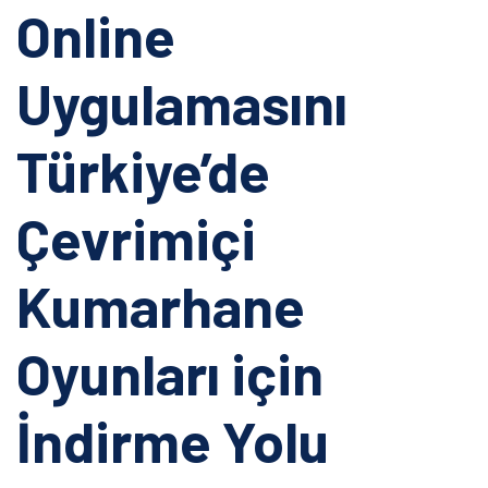
Online
Uygulamasını
Türkiye’de
Çevrimiçi
Kumarhane
Oyunları için
İndirme Yolu