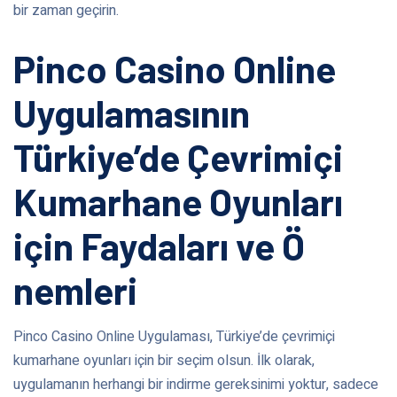
bir zaman geçirin.
Pinco Casino Online
Uygulamasının
Türkiye’de Çevrimiçi
Kumarhane Oyunları
için Faydaları ve Ö
nemleri
Pinco Casino Online Uygulaması, Türkiye’de çevrimiçi
kumarhane oyunları için bir seçim olsun. İlk olarak,
uygulamanın herhangi bir indirme gereksinimi yoktur, sadece