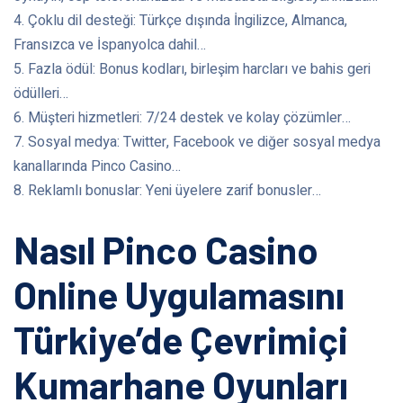
4. Çoklu dil desteği: Türkçe dışında İngilizce, Almanca,
Fransızca ve İspanyolca dahil…
5. Fazla ödül: Bonus kodları, birleşim harcları ve bahis geri
ödülleri…
6. Müşteri hizmetleri: 7/24 destek ve kolay çözümler…
7. Sosyal medya: Twitter, Facebook ve diğer sosyal medya
kanallarında Pinco Casino…
8. Reklamlı bonuslar: Yeni üyelere zarif bonusler…
Nasıl Pinco Casino
Online Uygulamasını
Türkiye’de Çevrimiçi
Kumarhane Oyunları