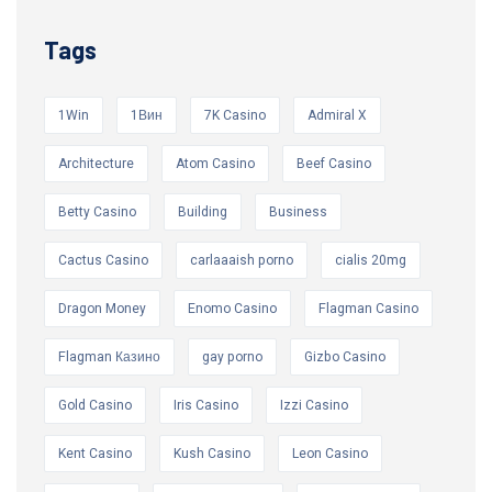
Tags
1Win
1Вин
7K Casino
Admiral X
Architecture
Atom Casino
Beef Casino
Betty Casino
Building
Business
Cactus Casino
carlaaaish porno
cialis 20mg
Dragon Money
Enomo Casino
Flagman Casino
Flagman Казино
gay porno
Gizbo Casino
Gold Casino
Iris Casino
Izzi Casino
Kent Casino
Kush Casino
Leon Casino