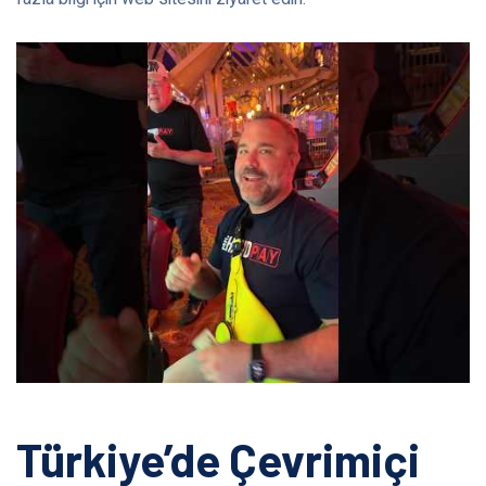
Türkiye’de Çevrimiçi