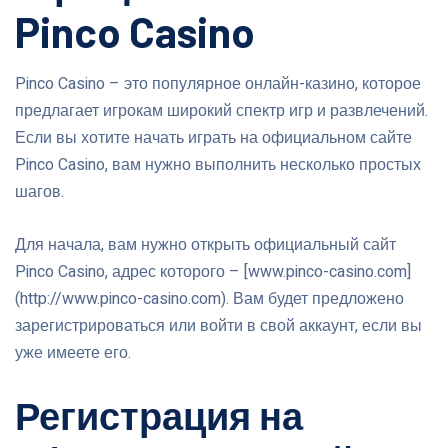
Pinco Casino
Pinco Casino – это популярное онлайн-казино, которое
предлагает игрокам широкий спектр игр и развлечений.
Если вы хотите начать играть на официальном сайте
Pinco Casino, вам нужно выполнить несколько простых
шагов.
Для начала, вам нужно открыть официальный сайт
Pinco Casino, адрес которого – [www.pinco-casino.com]
(http://www.pinco-casino.com). Вам будет предложено
зарегистрироваться или войти в свой аккаунт, если вы
уже имеете его.
Регистрация на