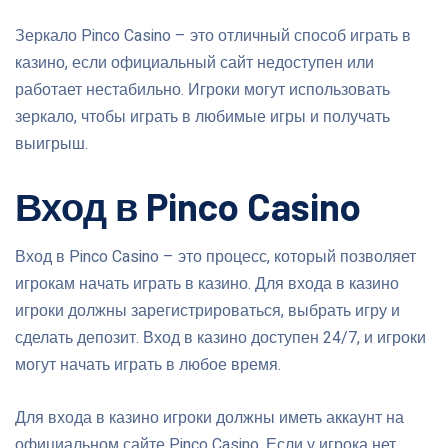
Зеркало Pinco Casino – это отличный способ играть в
казино, если официальный сайт недоступен или
работает нестабильно. Игроки могут использовать
зеркало, чтобы играть в любимые игры и получать
выигрыш.
Вход в Pinco Casino
Вход в Pinco Casino – это процесс, который позволяет
игрокам начать играть в казино. Для входа в казино
игроки должны зарегистрироваться, выбрать игру и
сделать депозит. Вход в казино доступен 24/7, и игроки
могут начать играть в любое время.
Для входа в казино игроки должны иметь аккаунт на
официальном сайте Pinco Casino. Если у игрока нет