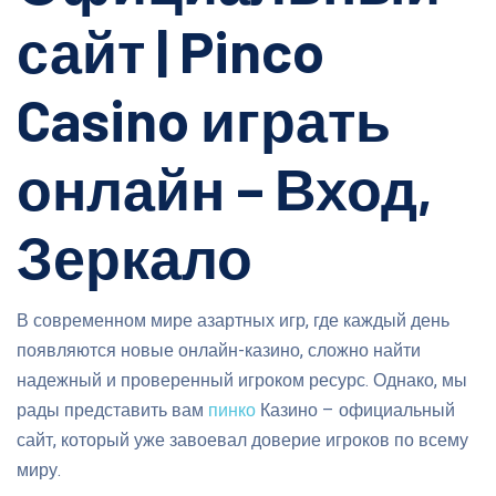
сайт | Pinco
Casino играть
онлайн – Вход,
Зеркало
В современном мире азартных игр, где каждый день
появляются новые онлайн-казино, сложно найти
надежный и проверенный игроком ресурс. Однако, мы
рады представить вам
пинко
Казино – официальный
сайт, который уже завоевал доверие игроков по всему
миру.