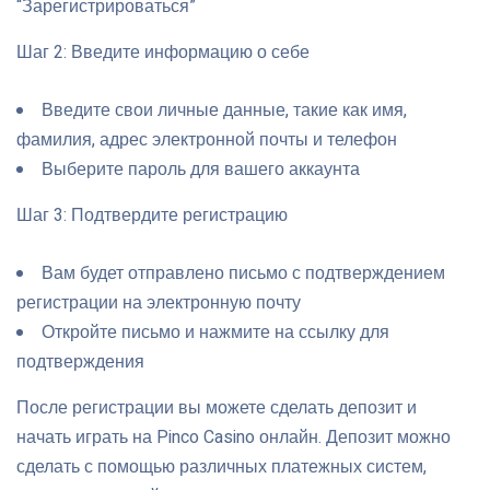
“Зарегистрироваться”
Шаг 2: Введите информацию о себе
Введите свои личные данные, такие как имя,
фамилия, адрес электронной почты и телефон
Выберите пароль для вашего аккаунта
Шаг 3: Подтвердите регистрацию
Вам будет отправлено письмо с подтверждением
регистрации на электронную почту
Откройте письмо и нажмите на ссылку для
подтверждения
После регистрации вы можете сделать депозит и
начать играть на Pinco Casino онлайн. Депозит можно
сделать с помощью различных платежных систем,