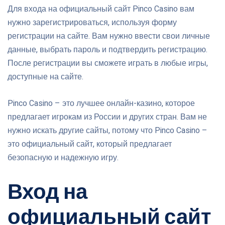
Для входа на официальный сайт Pinco Casino вам
нужно зарегистрироваться, используя форму
регистрации на сайте. Вам нужно ввести свои личные
данные, выбрать пароль и подтвердить регистрацию.
После регистрации вы сможете играть в любые игры,
доступные на сайте.
Pinco Casino – это лучшее онлайн-казино, которое
предлагает игрокам из России и других стран. Вам не
нужно искать другие сайты, потому что Pinco Casino –
это официальный сайт, который предлагает
безопасную и надежную игру.
Вход на
официальный сайт