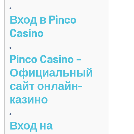
Вход в Pinco
Casino
Pinco Casino –
Официальный
сайт онлайн-
казино
Вход на