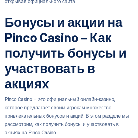
открывая официального сайта.
Бонусы и акции на
Pinco Casino – Как
получить бонусы и
участвовать в
акциях
Pinco Casino – это официальный онлайн-казино,
которое предлагает своим игрокам множество
привлекательных бонусов и акций. В этом разделе мы
рассмотрим, как получить бонусы и участвовать в
акциях на Pinco Casino.