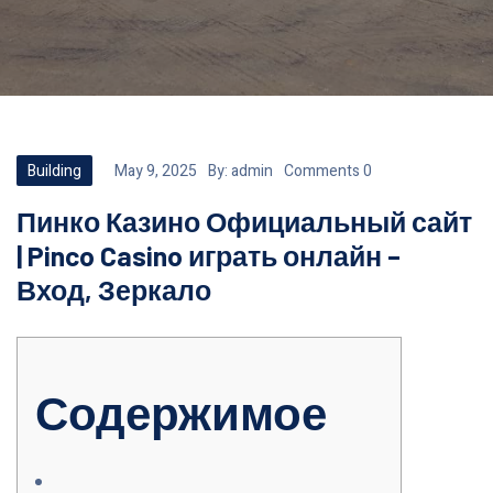
Building
May 9, 2025
By:
admin
Comments 0
Пинко Казино Официальный сайт
| Pinco Casino играть онлайн –
Вход, Зеркало
Содержимое