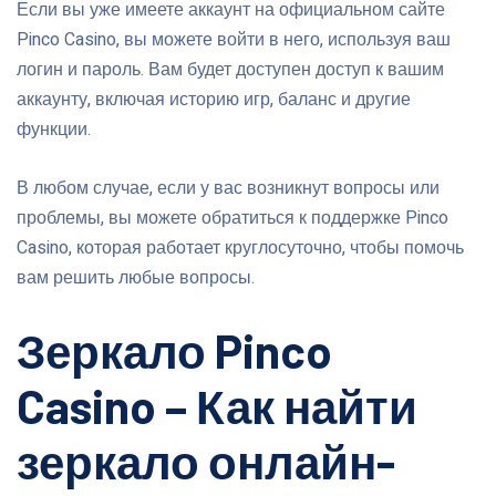
Если вы уже имеете аккаунт на официальном сайте
Pinco Casino, вы можете войти в него, используя ваш
логин и пароль. Вам будет доступен доступ к вашим
аккаунту, включая историю игр, баланс и другие
функции.
В любом случае, если у вас возникнут вопросы или
проблемы, вы можете обратиться к поддержке Pinco
Casino, которая работает круглосуточно, чтобы помочь
вам решить любые вопросы.
Зеркало Pinco
Casino – Как найти
зеркало онлайн-