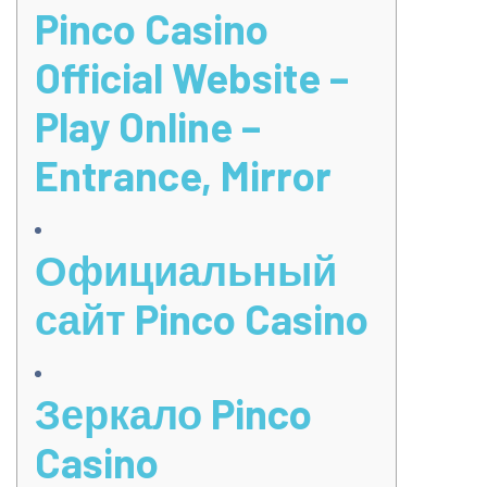
Pinco Casino
Official Website –
Play Online –
Entrance, Mirror
Официальный
сайт Pinco Casino
Зеркало Pinco
Casino