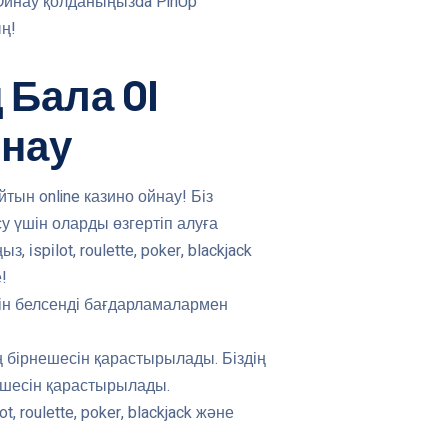
 Ойнау қолданыңызda PinUp
ың!
 Бала Ol
йнау
ын online казино ойнау! Біз
у үшін оларды өзгертіп алуға
іspіlot, roulette, poker, blackjack
!
ін белсенді бағдарламалармен
ің бірнешесін қарастырылады. Біздің
нешесін қарастырылады.
, roulette, poker, blackjack және