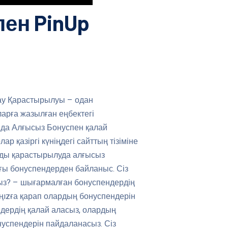
ен PinUp
нау Қарастырылуы – одан
арға жазылған еңбектегі
ында Алғысыз Бонуспен қалай
р қазіргі күніңдегі сайттың тізіміне
рды қарастырылуда алғысыз
ғы бонуспендерден байланыс. Сіз
ыз? – шығармалған бонуспендердің
ңızға қарап олардың бонуспендерін
дердің қалай аласыз, олардың
успендерін пайдаланасыз. Сіз