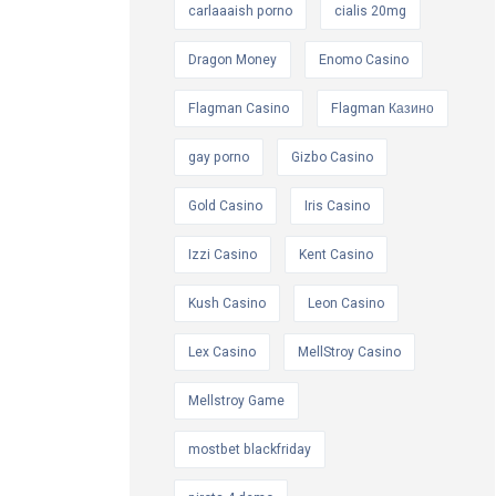
carlaaaish porno
cialis 20mg
Dragon Money
Enomo Casino
Flagman Casino
Flagman Казино
gay porno
Gizbo Casino
Gold Casino
Iris Casino
Izzi Casino
Kent Casino
Kush Casino
Leon Casino
Lex Casino
MellStroy Casino
Mellstroy Game
mostbet blackfriday