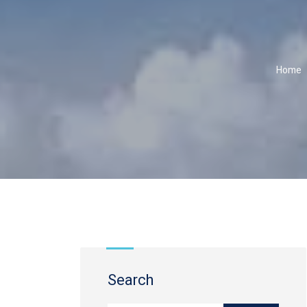
Home
Search