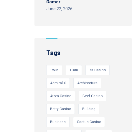
Gamer
June 22, 2026
Tags
1Win
1Вин
7K Casino
Admiral X
Architecture
Atom Casino
Beef Casino
Betty Casino
Building
Business
Cactus Casino