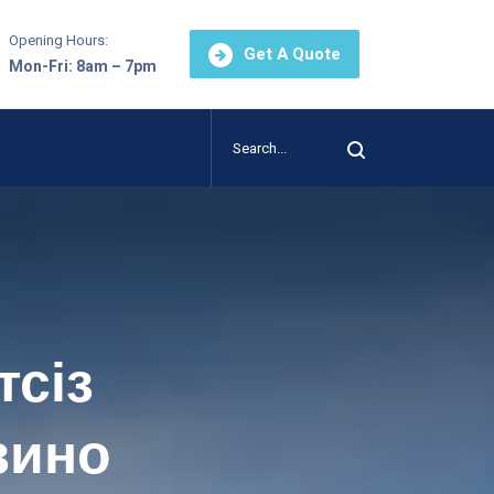
Opening Hours:
Get A Quote
Mon-Fri: 8am – 7pm
тсіз
зино