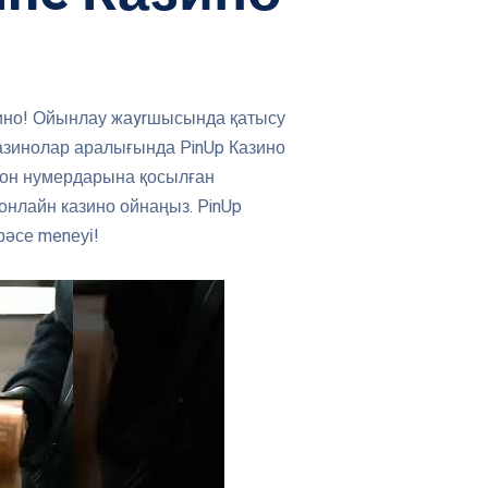
зино! Ойынлау жаyrшысында қатысу
азинолар аралығында PinUp Казино
фон нумердарына қосылған
нлайн казино ойнаңыз. PinUp
рәсе menеуі!