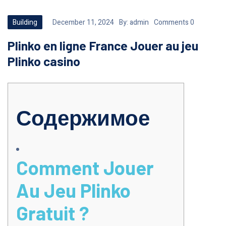
Building
December 11, 2024
By:
admin
Comments 0
Plinko en ligne France Jouer au jeu
Plinko casino
Содержимое
Comment Jouer
Au Jeu Plinko
Gratuit ?