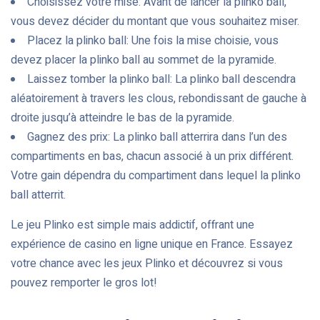
Choisissez votre mise: Avant de lancer la plinko ball,
vous devez décider du montant que vous souhaitez miser.
Placez la plinko ball: Une fois la mise choisie, vous
devez placer la plinko ball au sommet de la pyramide.
Laissez tomber la plinko ball: La plinko ball descendra
aléatoirement à travers les clous, rebondissant de gauche à
droite jusqu’à atteindre le bas de la pyramide.
Gagnez des prix: La plinko ball atterrira dans l’un des
compartiments en bas, chacun associé à un prix différent.
Votre gain dépendra du compartiment dans lequel la plinko
ball atterrit.
Le jeu Plinko est simple mais addictif, offrant une
expérience de casino en ligne unique en France. Essayez
votre chance avec les jeux Plinko et découvrez si vous
pouvez remporter le gros lot!