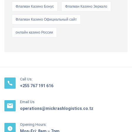
Флагман Казино Бонус
Флагман Казино Зеркало
Флагман Казино Официальный сайт
онлайн казино России
Call Us:
+255 767 191 616
Email Us
operations@mickrashlogistics.co.tz
Opening Hours:
Mon-Fri: 8am – 7pm