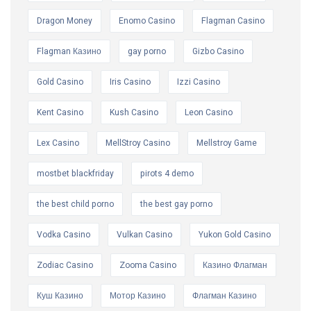
Dragon Money
Enomo Casino
Flagman Casino
Flagman Казино
gay porno
Gizbo Casino
Gold Casino
Iris Casino
Izzi Casino
Kent Casino
Kush Casino
Leon Casino
Lex Casino
MellStroy Casino
Mellstroy Game
mostbet blackfriday
pirots 4 demo
the best child porno
the best gay porno
Vodka Casino
Vulkan Casino
Yukon Gold Casino
Zodiac Casino
Zooma Casino
Казино Флагман
Куш Казино
Мотор Казино
Флагман Казино