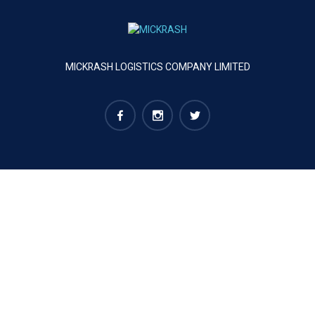
MICKRASH LOGISTICS COMPANY LIMITED