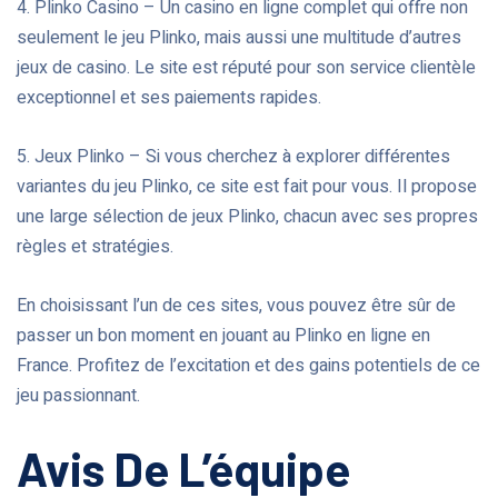
4. Plinko Casino – Un casino en ligne complet qui offre non
seulement le jeu Plinko, mais aussi une multitude d’autres
jeux de casino. Le site est réputé pour son service clientèle
exceptionnel et ses paiements rapides.
5. Jeux Plinko – Si vous cherchez à explorer différentes
variantes du jeu Plinko, ce site est fait pour vous. Il propose
une large sélection de jeux Plinko, chacun avec ses propres
règles et stratégies.
En choisissant l’un de ces sites, vous pouvez être sûr de
passer un bon moment en jouant au Plinko en ligne en
France. Profitez de l’excitation et des gains potentiels de ce
jeu passionnant.
Avis De L’équipe