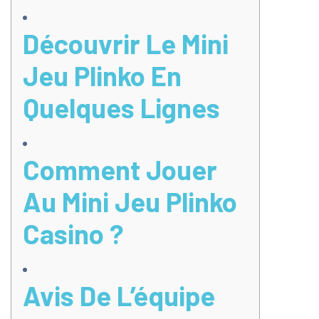
Découvrir Le Mini
Jeu Plinko En
Quelques Lignes
Comment Jouer
Au Mini Jeu Plinko
Casino ?
Avis De L’équipe