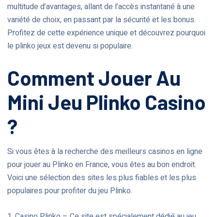
multitude d’avantages, allant de l’accès instantané à une
variété de choix, en passant par la sécurité et les bonus.
Profitez de cette expérience unique et découvrez pourquoi
le plinko jeux est devenu si populaire.
Comment Jouer Au
Mini Jeu Plinko Casino
?
Si vous êtes à la recherche des meilleurs casinos en ligne
pour jouer au Plinko en France, vous êtes au bon endroit.
Voici une sélection des sites les plus fiables et les plus
populaires pour profiter du jeu Plinko.
1. Casino Plinko – Ce site est spécialement dédié au jeu