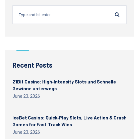
Recent Posts
21Bit Casino: High‑Intensity Slots und Schnelle
Gewinne unterwegs
June 23, 2026
IceBet Casino: Quick‑Play Slots, Live Action & Crash
Games for Fast‑Track Wins
June 23, 2026