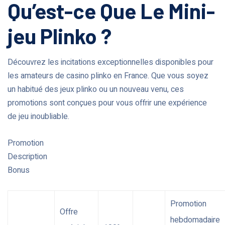
Qu’est-ce Que Le Mini-
jeu Plinko ?
Découvrez les incitations exceptionnelles disponibles pour
les amateurs de casino plinko en France. Que vous soyez
un habitué des jeux plinko ou un nouveau venu, ces
promotions sont conçues pour vous offrir une expérience
de jeu inoubliable.
Promotion
Description
Bonus
Promotion
Offre
hebdomadaire