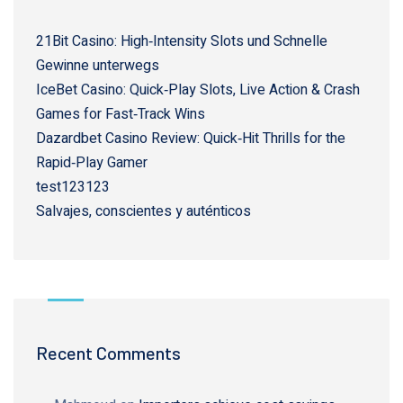
21Bit Casino: High‑Intensity Slots und Schnelle
Gewinne unterwegs
IceBet Casino: Quick‑Play Slots, Live Action & Crash
Games for Fast‑Track Wins
Dazardbet Casino Review: Quick‑Hit Thrills for the
Rapid‑Play Gamer
test123123
Salvajes, conscientes y auténticos
Recent Comments