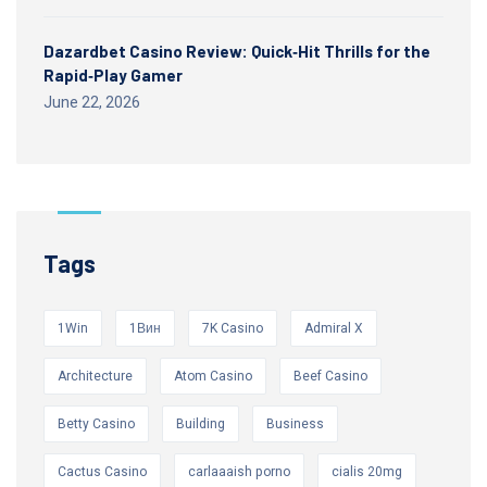
Dazardbet Casino Review: Quick‑Hit Thrills for the
Rapid‑Play Gamer
June 22, 2026
Tags
1Win
1Вин
7K Casino
Admiral X
Architecture
Atom Casino
Beef Casino
Betty Casino
Building
Business
Cactus Casino
carlaaaish porno
cialis 20mg