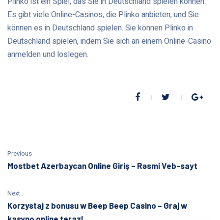
Plinko ist ein Spiel, das Sie in Deutschland spielen können.
Es gibt viele Online-Casinos, die Plinko anbieten, und Sie
können es in Deutschland spielen. Sie können Plinko in
Deutschland spielen, indem Sie sich an einem Online-Casino
anmelden und loslegen.
Previous
Mostbet Azerbaycan Online Giriş – Rəsmi Veb-sayt
Next
Korzystaj z bonusu w Beep Beep Casino – Graj w
kasyno online teraz!