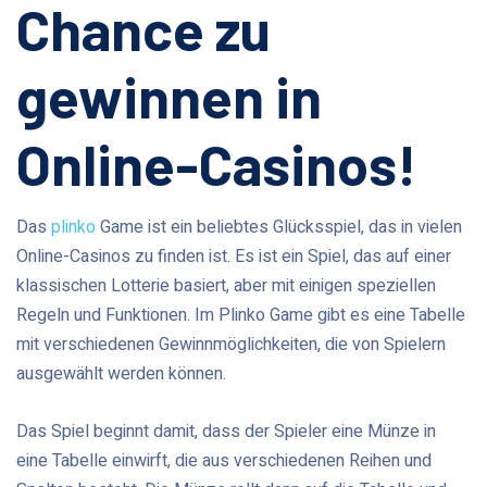
Chance zu
gewinnen in
Online-Casinos!
Das
plinko
Game ist ein beliebtes Glücksspiel, das in vielen
Online-Casinos zu finden ist. Es ist ein Spiel, das auf einer
klassischen Lotterie basiert, aber mit einigen speziellen
Regeln und Funktionen. Im Plinko Game gibt es eine Tabelle
mit verschiedenen Gewinnmöglichkeiten, die von Spielern
ausgewählt werden können.
Das Spiel beginnt damit, dass der Spieler eine Münze in
eine Tabelle einwirft, die aus verschiedenen Reihen und