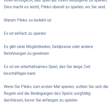
Ihnen ermöglicht, das Spiel auf Ihrem Mobilgerät zu spielen.
Dies macht es leicht, Plinko überall zu spielen, wo Sie sind.
Warum Plinko so beliebt ist:
Es ist einfach zu spielen
Es gibt viele Möglichkeiten, Geldpreise oder andere
Belohnungen zu gewinnen
Es ist ein unterhaltsames Spiel, das Sie lange Zeit
beschäftigen kann
Wenn Sie Plinko zum ersten Mal spielen, sollten Sie sich die
Regeln und die Bedingungen des Spiels sorgfältig
durchlesen, bevor Sie anfangen zu spielen.