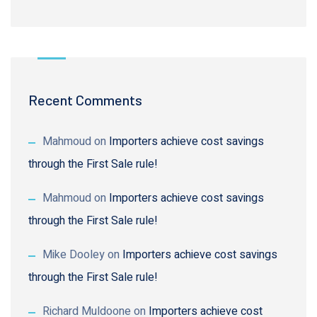
Recent Comments
Mahmoud
on
Importers achieve cost savings
through the First Sale rule!
Mahmoud
on
Importers achieve cost savings
through the First Sale rule!
Mike Dooley
on
Importers achieve cost savings
through the First Sale rule!
Richard Muldoone
on
Importers achieve cost