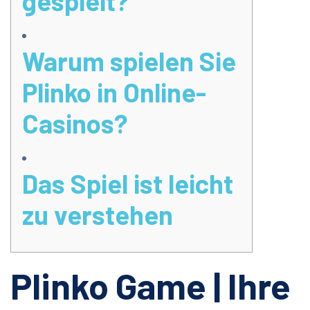
gespielt?
Warum spielen Sie
Plinko in Online-
Casinos?
Das Spiel ist leicht
zu verstehen
Plinko Game | Ihre