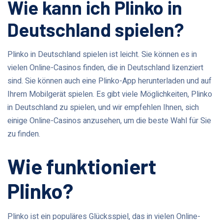
Wie kann ich Plinko in
Deutschland spielen?
Plinko in Deutschland spielen ist leicht. Sie können es in
vielen Online-Casinos finden, die in Deutschland lizenziert
sind. Sie können auch eine Plinko-App herunterladen und auf
Ihrem Mobilgerät spielen. Es gibt viele Möglichkeiten, Plinko
in Deutschland zu spielen, und wir empfehlen Ihnen, sich
einige Online-Casinos anzusehen, um die beste Wahl für Sie
zu finden.
Wie funktioniert
Plinko?
Plinko ist ein populäres Glücksspiel, das in vielen Online-