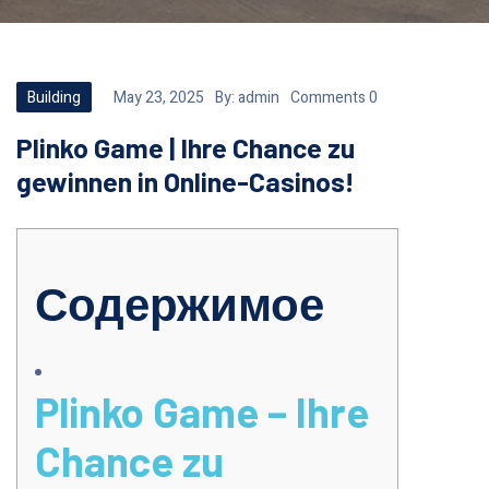
Building
May 23, 2025
By:
admin
Comments 0
Plinko Game | Ihre Chance zu
gewinnen in Online-Casinos!
Содержимое
Plinko Game – Ihre
Chance zu