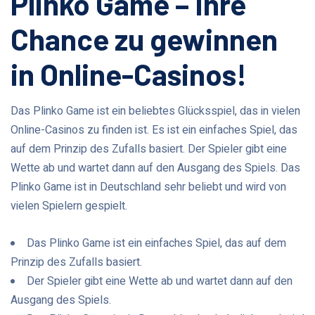
Plinko Game – Ihre
Chance zu gewinnen
in Online-Casinos!
Das Plinko Game ist ein beliebtes Glücksspiel, das in vielen
Online-Casinos zu finden ist. Es ist ein einfaches Spiel, das
auf dem Prinzip des Zufalls basiert. Der Spieler gibt eine
Wette ab und wartet dann auf den Ausgang des Spiels. Das
Plinko Game ist in Deutschland sehr beliebt und wird von
vielen Spielern gespielt.
Das Plinko Game ist ein einfaches Spiel, das auf dem
Prinzip des Zufalls basiert.
Der Spieler gibt eine Wette ab und wartet dann auf den
Ausgang des Spiels.