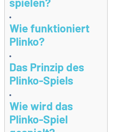
spielen?
Wie funktioniert
Plinko?
Das Prinzip des
Plinko-Spiels
Wie wird das
Plinko-Spiel