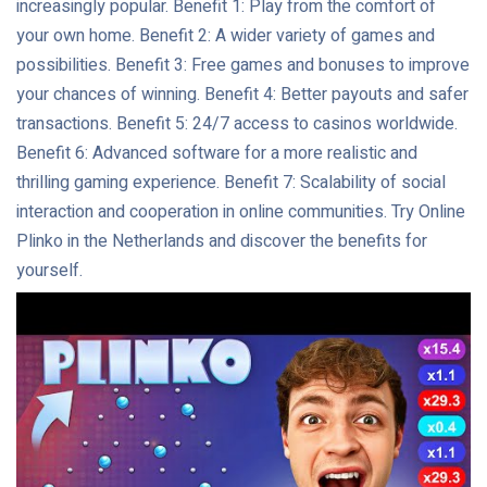
increasingly popular. Benefit 1: Play from the comfort of
your own home. Benefit 2: A wider variety of games and
possibilities. Benefit 3: Free games and bonuses to improve
your chances of winning. Benefit 4: Better payouts and safer
transactions. Benefit 5: 24/7 access to casinos worldwide.
Benefit 6: Advanced software for a more realistic and
thrilling gaming experience. Benefit 7: Scalability of social
interaction and cooperation in online communities. Try Online
Plinko in the Netherlands and discover the benefits for
yourself.