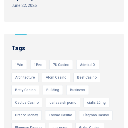
June 22, 2026
Tags
1Win
1Вин
7K Casino
Admiral X
Architecture
Atom Casino
Beef Casino
Betty Casino
Building
Business
Cactus Casino
carlaaaish porno
cialis 20mg
Dragon Money
Enomo Casino
Flagman Casino
Flagman Казино
gay porno
Gizbo Casino