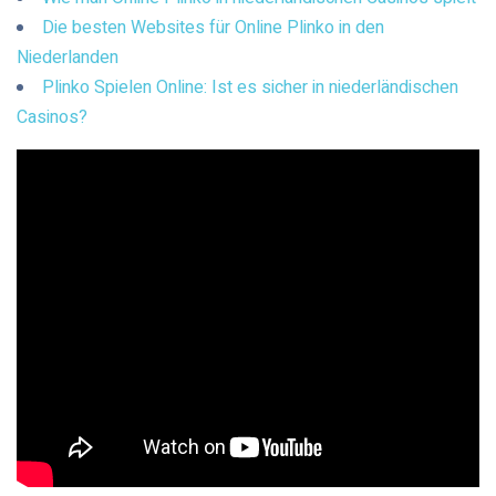
Die besten Websites für Online Plinko in den
Niederlanden
Plinko Spielen Online: Ist es sicher in niederländischen
Casinos?