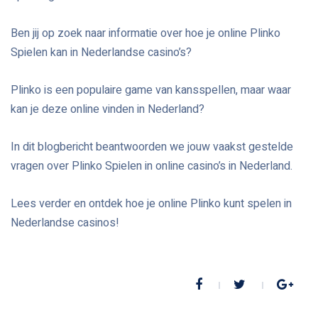
Ben jij op zoek naar informatie over hoe je online Plinko
Spielen kan in Nederlandse casino’s?
Plinko is een populaire game van kansspellen, maar waar
kan je deze online vinden in Nederland?
In dit blogbericht beantwoorden we jouw vaakst gestelde
vragen over Plinko Spielen in online casino’s in Nederland.
Lees verder en ontdek hoe je online Plinko kunt spelen in
Nederlandse casinos!