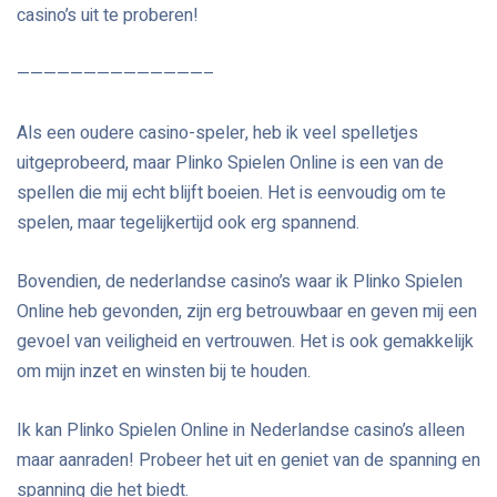
casino’s uit te proberen!
——————————————–
Als een oudere casino-speler, heb ik veel spelletjes
uitgeprobeerd, maar Plinko Spielen Online is een van de
spellen die mij echt blijft boeien. Het is eenvoudig om te
spelen, maar tegelijkertijd ook erg spannend.
Bovendien, de nederlandse casino’s waar ik Plinko Spielen
Online heb gevonden, zijn erg betrouwbaar en geven mij een
gevoel van veiligheid en vertrouwen. Het is ook gemakkelijk
om mijn inzet en winsten bij te houden.
Ik kan Plinko Spielen Online in Nederlandse casino’s alleen
maar aanraden! Probeer het uit en geniet van de spanning en
spanning die het biedt.