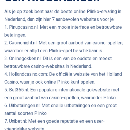
Als je op zoek bent naar de beste online Plinko-ervaring in
Nederland, dan zijn hier 7 aanbevolen websites voor je:
1. Pinupcasino.nl: Met een mooie interface en betrouwbare
betalingen.
2. Casinonight.nl: Met een groot aanbod van casino-spellen,
waardoor er altijd een Plinko-spel beschikbaar is.
3. Onlinegokken.nl: Dit is een van de oudste en meest
betrouwbare casino-websites in Nederland.
4. Hollandcasino.com: De officiële website van het Holland
Casino, waar je ook online Plinko kunt spelen.
5. Bet365.nl: Een populaire internationale gokwebsite met
een groot aanbod van casino-spellen, waaronder Plinko.
6. Uitbetalingen.nl: Met snelle uitbetalingen en een groot
aantal soorten Plinko.
7. Unibet.nl: Met een goede reputatie en een user-
vriendelijke website.