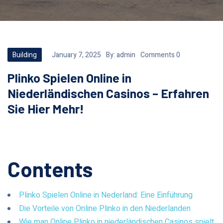
Building
January 7, 2025
By:
admin
Comments 0
Plinko Spielen Online in
Niederländischen Casinos – Erfahren
Sie Hier Mehr!
Contents
Plinko Spielen Online in Nederland: Eine Einführung
Die Vorteile von Online Plinko in den Niederlanden
Wie man Online Plinko in niederländischen Casinos spielt