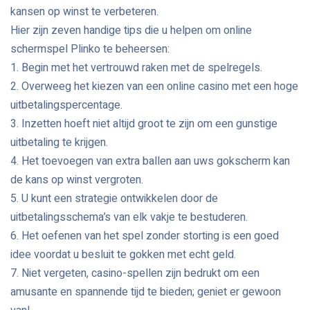
kansen op winst te verbeteren.
Hier zijn zeven handige tips die u helpen om online
schermspel Plinko te beheersen:
1. Begin met het vertrouwd raken met de spelregels.
2. Overweeg het kiezen van een online casino met een hoge
uitbetalingspercentage.
3. Inzetten hoeft niet altijd groot te zijn om een gunstige
uitbetaling te krijgen.
4. Het toevoegen van extra ballen aan uws gokscherm kan
de kans op winst vergroten.
5. U kunt een strategie ontwikkelen door de
uitbetalingsschema’s van elk vakje te bestuderen.
6. Het oefenen van het spel zonder storting is een goed
idee voordat u besluit te gokken met echt geld.
7. Niet vergeten, casino-spellen zijn bedrukt om een
amusante en spannende tijd te bieden; geniet er gewoon