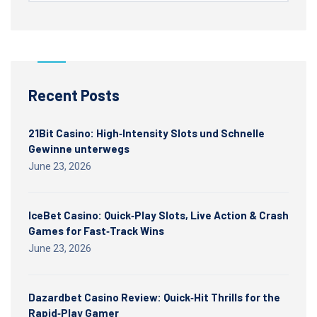
Recent Posts
21Bit Casino: High‑Intensity Slots und Schnelle
Gewinne unterwegs
June 23, 2026
IceBet Casino: Quick‑Play Slots, Live Action & Crash
Games for Fast‑Track Wins
June 23, 2026
Dazardbet Casino Review: Quick‑Hit Thrills for the
Rapid‑Play Gamer