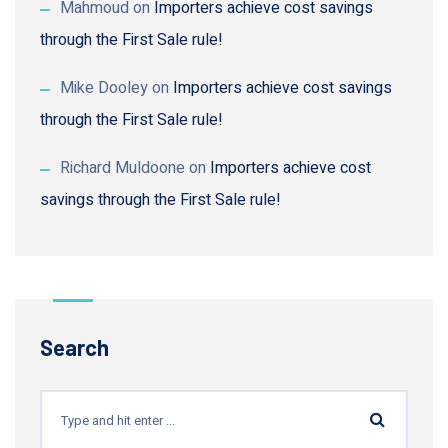
Mahmoud
on
Importers achieve cost savings
through the First Sale rule!
Mike Dooley
on
Importers achieve cost savings
through the First Sale rule!
Richard Muldoone
on
Importers achieve cost
savings through the First Sale rule!
Search