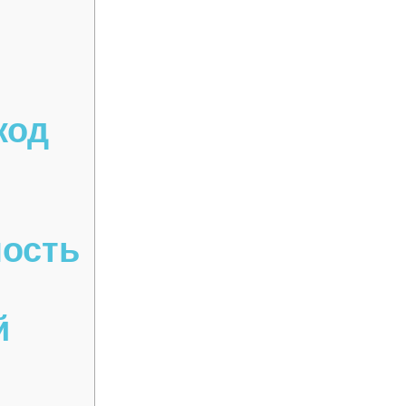
код
и
ость
й