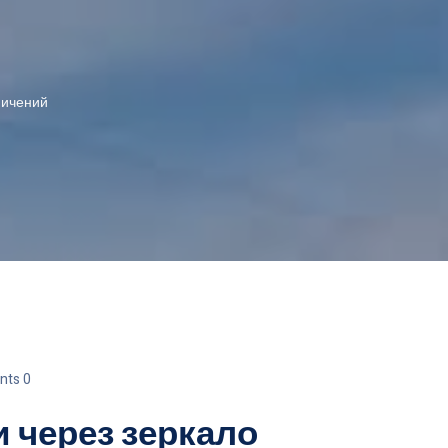
аничений
ts 0
и через зеркало