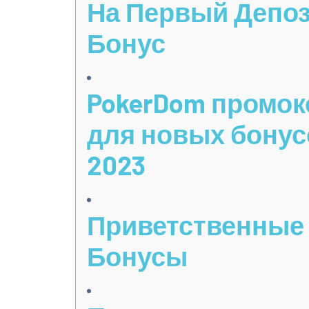
На Первый Депо
Бонус
PokerDom промок
для новых бонус
2023
Приветственные
Бонусы