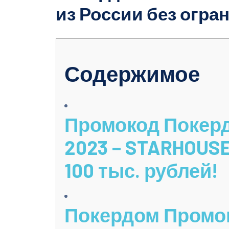
из России без огра
Содержимое
Промокод Покер
2023 – STARHOUSE
100 тыс. рублей!
Покердом Промо