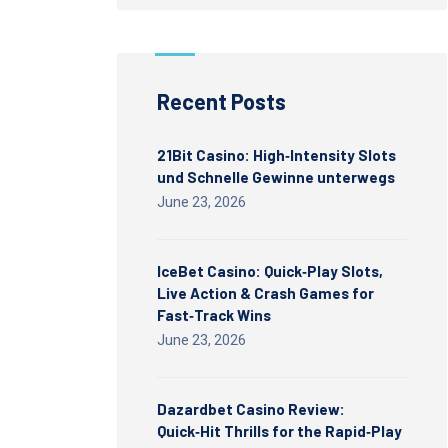
Recent Posts
21Bit Casino: High‑Intensity Slots
und Schnelle Gewinne unterwegs
June 23, 2026
IceBet Casino: Quick‑Play Slots,
Live Action & Crash Games for
Fast‑Track Wins
June 23, 2026
Dazardbet Casino Review:
Quick‑Hit Thrills for the Rapid‑Play