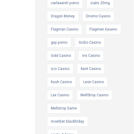
carlaaaish porno
cialis 20mg
Dragon Money
Enomo Casino
Flagman Casino
Flagman Казино
gay porno
Gizbo Casino
Gold Casino
Iris Casino
Izzi Casino
Kent Casino
Kush Casino
Leon Casino
Lex Casino
MellStroy Casino
Mellstroy Game
mostbet blackfriday