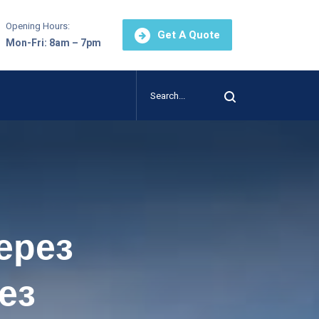
Opening Hours:
Get A Quote
Mon-Fri: 8am – 7pm
ерез
ез