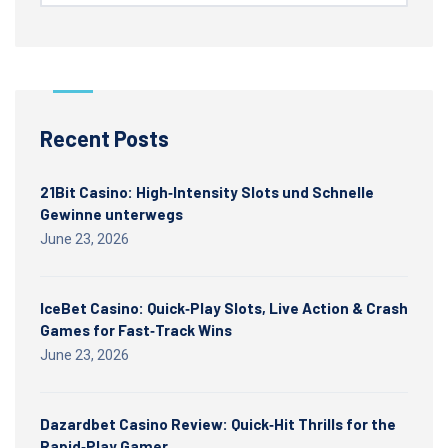
Recent Posts
21Bit Casino: High‑Intensity Slots und Schnelle
Gewinne unterwegs
June 23, 2026
IceBet Casino: Quick‑Play Slots, Live Action & Crash
Games for Fast‑Track Wins
June 23, 2026
Dazardbet Casino Review: Quick‑Hit Thrills for the
Rapid‑Play Gamer