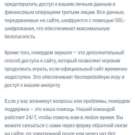
предотвратить доступ к вашим личным данным и
финансовым операциям третьим лицам. Все данные,
передаваемые на сайте, шифруются с помощью SSL-
шифрования, что обеспечивает максимальную
безопасность.
Кроме того, покердом зеркало – это дополнительный
способ доступа к сайту, который позволяет игрокам
продолжать играть, если официальный сайт временно
недоступен. Это обеспечивает бесперебойную игру и
доступ к вашим аккаунту.
Если у вас возникнут вопросы или проблемы, покердом
поддержка – это ваша помощь. Нашей командой
работает 24/7, чтобы помочь вам в любое время. Вы
можете связаться с нами через форму обратной связи
на сайте, по электронной почте или через чат-бот.