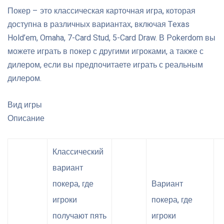
Покер – это классическая карточная игра, которая
доступна в различных вариантах, включая Texas
Hold’em, Omaha, 7-Card Stud, 5-Card Draw. В Pokerdom вы
можете играть в покер с другими игроками, а также с
дилером, если вы предпочитаете играть с реальным
дилером.
Вид игры
Описание
Классический
вариант
покера, где
Вариант
игроки
покера, где
получают пять
игроки