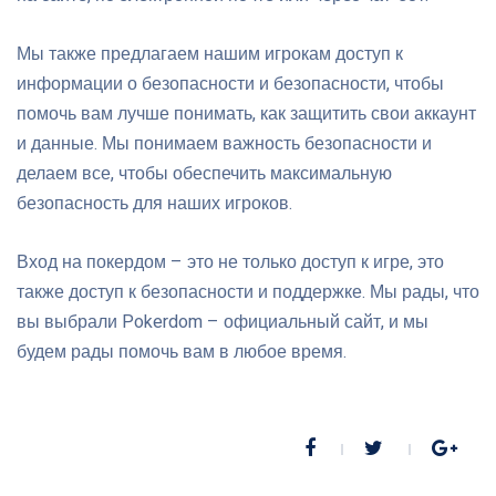
Мы также предлагаем нашим игрокам доступ к
информации о безопасности и безопасности, чтобы
помочь вам лучше понимать, как защитить свои аккаунт
и данные. Мы понимаем важность безопасности и
делаем все, чтобы обеспечить максимальную
безопасность для наших игроков.
Вход на покердом – это не только доступ к игре, это
также доступ к безопасности и поддержке. Мы рады, что
вы выбрали Pokerdom – официальный сайт, и мы
будем рады помочь вам в любое время.