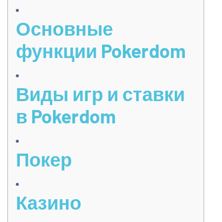
Основные
функции Pokerdom
Виды игр и ставки
в Pokerdom
Покер
Казино