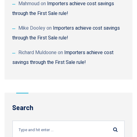
Mahmoud
on
Importers achieve cost savings
through the First Sale rule!
Mike Dooley
on
Importers achieve cost savings
through the First Sale rule!
Richard Muldoone
on
Importers achieve cost
savings through the First Sale rule!
Search