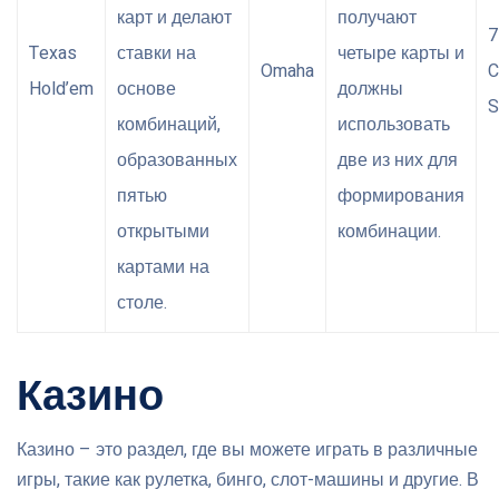
карт и делают
получают
7
Texas
ставки на
четыре карты и
Omaha
C
Hold’em
основе
должны
S
комбинаций,
использовать
образованных
две из них для
пятью
формирования
открытыми
комбинации.
картами на
столе.
Казино
Казино – это раздел, где вы можете играть в различные
игры, такие как рулетка, бинго, слот-машины и другие. В