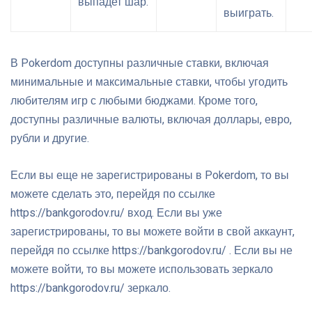
выпадет шар.
выиграть.
В Pokerdom доступны различные ставки, включая
минимальные и максимальные ставки, чтобы угодить
любителям игр с любыми бюджами. Кроме того,
доступны различные валюты, включая доллары, евро,
рубли и другие.
Если вы еще не зарегистрированы в Pokerdom, то вы
можете сделать это, перейдя по ссылке
https://bankgorodov.ru/ вход. Если вы уже
зарегистрированы, то вы можете войти в свой аккаунт,
перейдя по ссылке https://bankgorodov.ru/ . Если вы не
можете войти, то вы можете использовать зеркало
https://bankgorodov.ru/ зеркало.