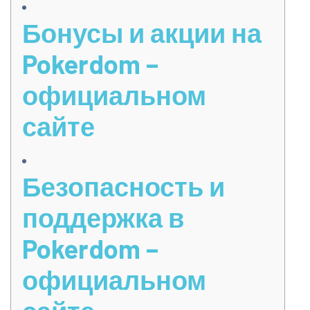
Бонусы и акции на
Pokerdom –
официальном
сайте
Безопасность и
поддержка в
Pokerdom –
официальном