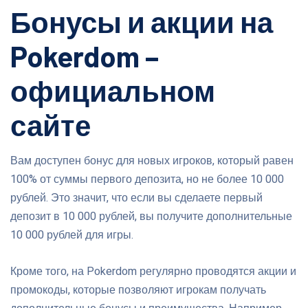
Бонусы и акции на
Pokerdom –
официальном
сайте
Вам доступен бонус для новых игроков, который равен
100% от суммы первого депозита, но не более 10 000
рублей. Это значит, что если вы сделаете первый
депозит в 10 000 рублей, вы получите дополнительные
10 000 рублей для игры.
Кроме того, на Pokerdom регулярно проводятся акции и
промокоды, которые позволяют игрокам получать