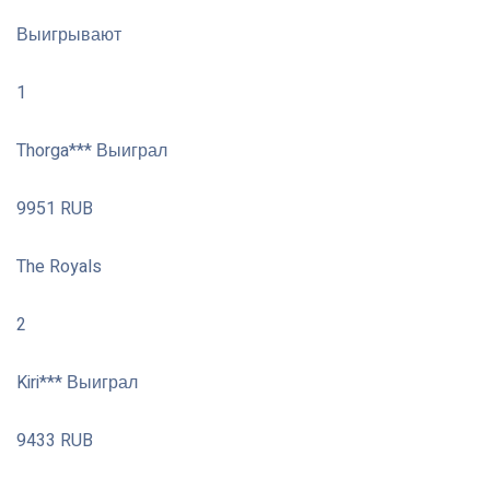
Выигрывают
1
Thorga*** Выиграл
9951 RUB
The Royals
2
Kiri*** Выиграл
9433 RUB