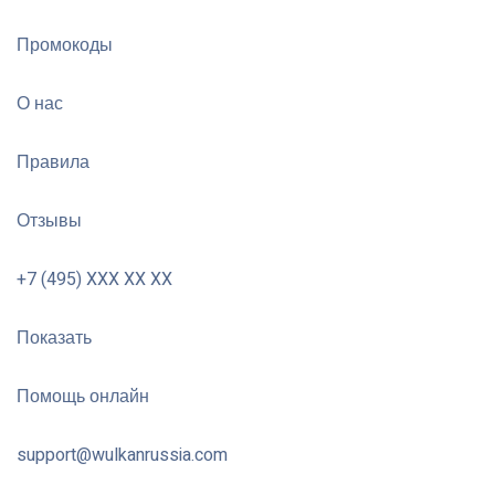
Промокоды
О нас
Правила
Отзывы
+7 (495) XXX XX XX
Показать
Помощь онлайн
support@wulkanrussia.com