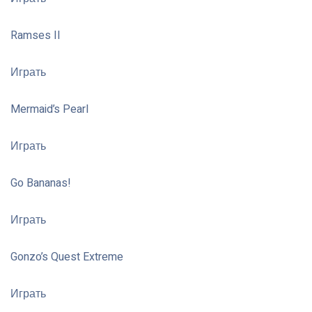
Ramses II
Играть
Mermaid’s Pearl
Играть
Go Bananas!
Играть
Gonzo’s Quest Extreme
Играть