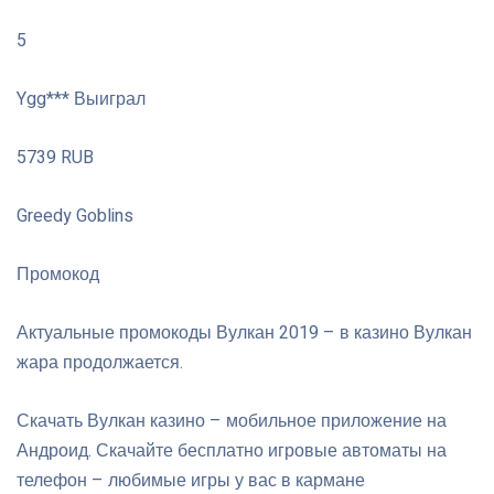
5
Ygg*** Выиграл
5739 RUB
Greedy Goblins
Промокод
Актуальные промокоды Вулкан 2019 – в казино Вулкан
жара продолжается.
Скачать Вулкан казино – мобильное приложение на
Андроид. Скачайте бесплатно игровые автоматы на
телефон – любимые игры у вас в кармане