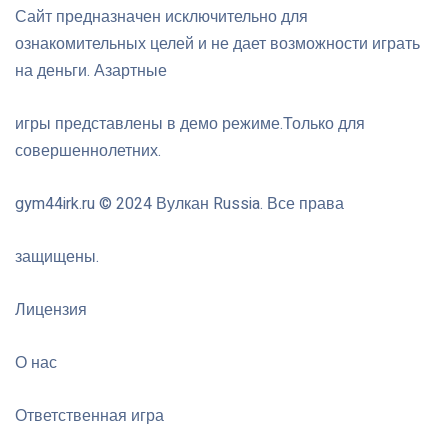
Сайт предназначен исключительно для
ознакомительных целей и не дает возможности играть
на деньги. Азартные
игры представлены в демо режиме.Только для
совершеннолетних.
gym44irk.ru © 2024 Вулкан Russia. Все права
защищены.
Лицензия
О нас
Ответственная игра