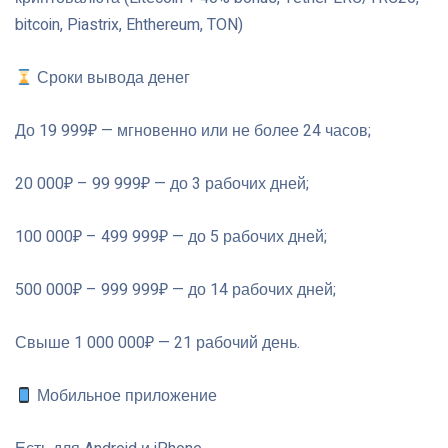
bitcoin, Piastrix, Ehthereum, TON)
Сроки вывода денег
До 19 999₽ — мгновенно или не более 24 часов;
20 000₽ – 99 999₽ — до 3 рабочих дней;
100 000₽ – 499 999₽ — до 5 рабочих дней;
500 000₽ – 999 999₽ — до 14 рабочих дней;
Свыше 1 000 000₽ — 21 рабочий день.
Мобильное приложение