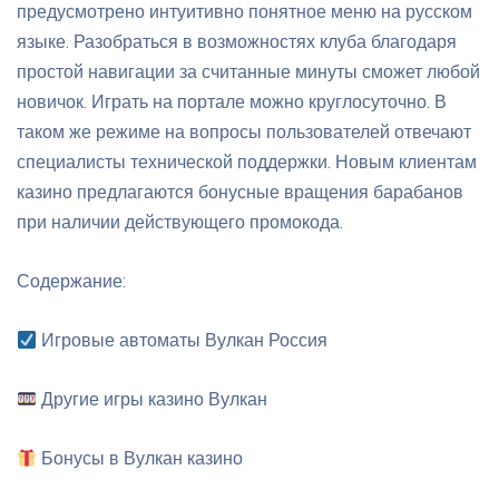
предусмотрено интуитивно понятное меню на русском
языке. Разобраться в возможностях клуба благодаря
простой навигации за считанные минуты сможет любой
новичок. Играть на портале можно круглосуточно. В
таком же режиме на вопросы пользователей отвечают
специалисты технической поддержки. Новым клиентам
казино предлагаются бонусные вращения барабанов
при наличии действующего промокода.
Содержание:
Игровые автоматы Вулкан Россия
Другие игры казино Вулкан
Бонусы в Вулкан казино