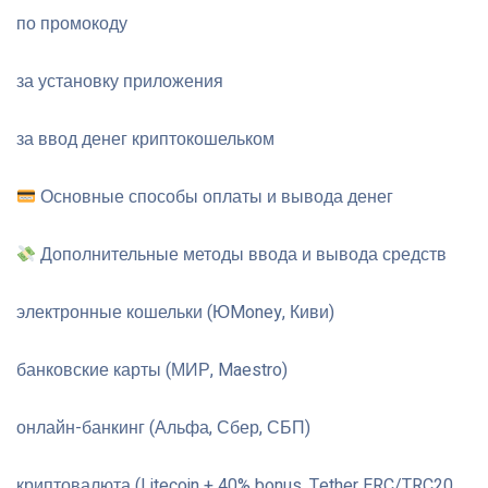
по промокоду
за установку приложения
за ввод денег криптокошельком
Основные способы оплаты и вывода денег
Дополнительные методы ввода и вывода средств
электронные кошельки (ЮMoney, Киви)
банковские карты (МИР, Maestro)
онлайн-банкинг (Альфа, Сбер, СБП)
криптовалюта (Litecoin + 40% bonus, Tether ERC/TRC20,