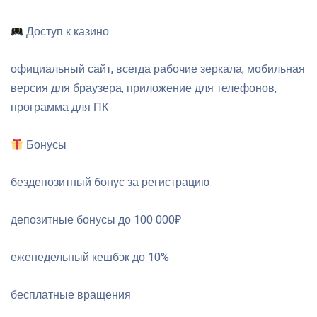
Доступ к казино
официальный сайт, всегда рабочие зеркала, мобильная
версия для браузера, приложение для телефонов,
программа для ПК
Бонусы
бездепозитный бонус за регистрацию
депозитные бонусы до 100 000₽
еженедельный кешбэк до 10%
бесплатные вращения