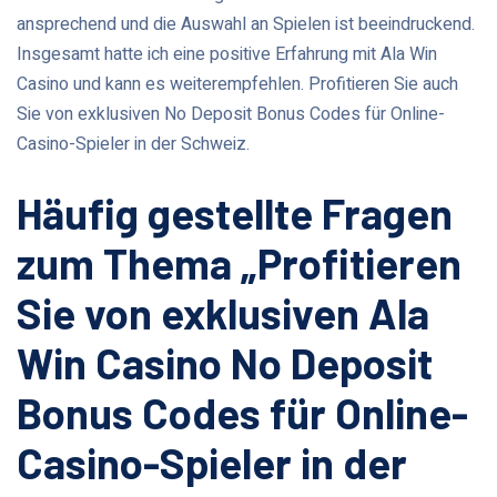
ansprechend und die Auswahl an Spielen ist beeindruckend.
Insgesamt hatte ich eine positive Erfahrung mit Ala Win
Casino und kann es weiterempfehlen. Profitieren Sie auch
Sie von exklusiven No Deposit Bonus Codes für Online-
Casino-Spieler in der Schweiz.
Häufig gestellte Fragen
zum Thema „Profitieren
Sie von exklusiven Ala
Win Casino No Deposit
Bonus Codes für Online-
Casino-Spieler in der