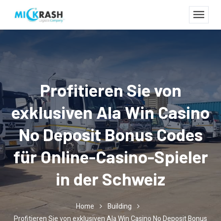
Profitieren Sie von
exklusiven Ala Win Casino
No Deposit Bonus Codes
für Online-Casino-Spieler
in der Schweiz
Home
Building
Profitieren Sie von exklusiven Ala Win Casino No Deposit Bonus