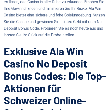
es Ihnen, das Casino in aller Ruhe zu erkunden. Erhöhen Sie
Ihre Gewinnchancen und minimieren Sie Ihr Risiko. Ala Win
Casino bietet eine sichere und faire Spielumgebung. Nutzen
Sie die Chance und gewinnen Sie echtes Geld mit dem No
Deposit Bonus Code. Probieren Sie es noch heute aus und
lassen Sie Ihr Glück auf die Probe stellen.
Exklusive Ala Win
Casino No Deposit
Bonus Codes: Die Top-
Aktionen für
Schweizer Online-