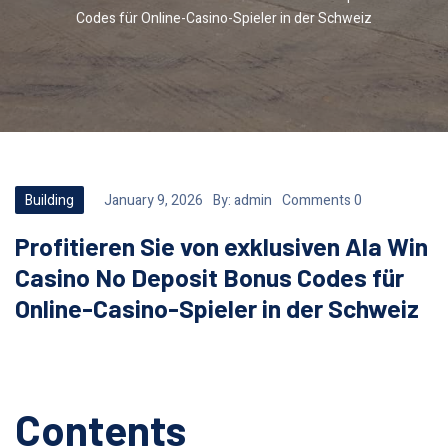
Codes für Online-Casino-Spieler in der Schweiz
Building
January 9, 2026
By:
admin
Comments 0
Profitieren Sie von exklusiven Ala Win
Casino No Deposit Bonus Codes für
Online-Casino-Spieler in der Schweiz
Contents