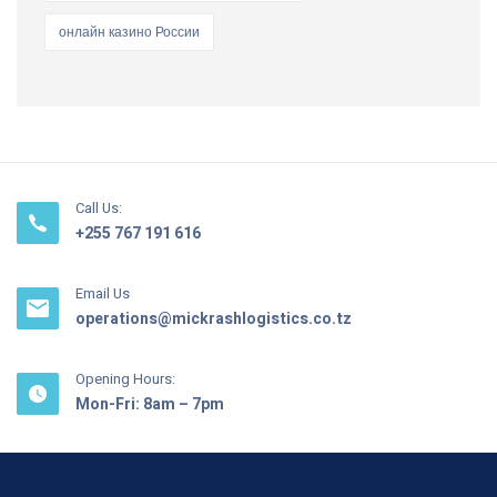
онлайн казино России
Call Us:
+255 767 191 616
Email Us
operations@mickrashlogistics.co.tz
Opening Hours:
Mon-Fri: 8am – 7pm