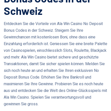
Schweiz
Entdecken Sie die Vorteile von Ala Win Casino No Deposit
Bonus Codes in der Schweiz. Steigern Sie Ihre
Gewinnchancen mit kostenlosen Boni, ohne dass eine
Einzahlung erforderlich ist. Geniessen Sie eine breite Palette
von Casinospielen, einschliesslich Slots, Roulette, Blackjack
und mehr. Ala Win Casino bietet sichere und geschützte
Transaktionen, damit Sie sicher spielen können. Melden Sie
sich noch heute an und erhalten Sie Ihren exklusiven No
Deposit Bonus Code. Erhöhen Sie Ihre Bankroll und
maximieren Sie Ihre Gewinne. Probieren Sie es noch heute
aus und entdecken Sie die Welt des Online-Glücksspiels mit
Ala Win Casino. Spielen Sie verantwortungsvoll und
gewinnen Sie gross.