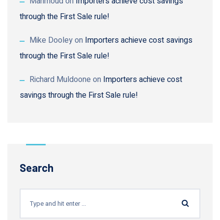
Mahmoud
on
Importers achieve cost savings
through the First Sale rule!
Mike Dooley
on
Importers achieve cost savings
through the First Sale rule!
Richard Muldoone
on
Importers achieve cost
savings through the First Sale rule!
Search