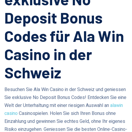
Deposit Bonus
Codes für Ala Win
Casino in der
Schweiz
Besuchen Sie Ala Win Casino in der Schweiz und geniessen
Sie exklusive No Deposit Bonus Codes! Entdecken Sie eine
Welt der Unterhaltung mit einer riesigen Auswahl an
alawin
casino
Casinospielen. Holen Sie sich Ihren Bonus ohne
Einzahlung und gewinnen Sie echtes Geld, ohne Ihr eigenes
Risiko einzugehen. Geniessen Sie die besten Online-Casino-