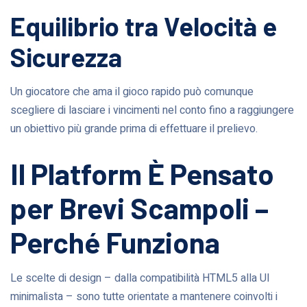
Equilibrio tra Velocità e
Sicurezza
Un giocatore che ama il gioco rapido può comunque
scegliere di lasciare i vincimenti nel conto fino a raggiungere
un obiettivo più grande prima di effettuare il prelievo.
Il Platform È Pensato
per Brevi Scampoli –
Perché Funziona
Le scelte di design – dalla compatibilità HTML5 alla UI
minimalista – sono tutte orientate a mantenere coinvolti i