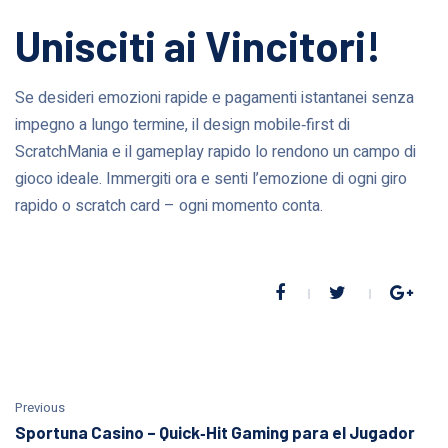
Unisciti ai Vincitori!
Se desideri emozioni rapide e pagamenti istantanei senza
impegno a lungo termine, il design mobile‑first di
ScratchMania e il gameplay rapido lo rendono un campo di
gioco ideale. Immergiti ora e senti l’emozione di ogni giro
rapido o scratch card – ogni momento conta.
Previous
Sportuna Casino – Quick‑Hit Gaming para el Jugador