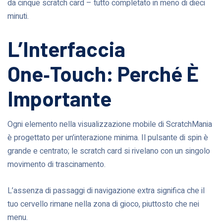
da cinque scratch card – tutto completato in meno di dieci
minuti.
L’Interfaccia
One‑Touch: Perché È
Importante
Ogni elemento nella visualizzazione mobile di ScratchMania
è progettato per un’interazione minima. Il pulsante di spin è
grande e centrato; le scratch card si rivelano con un singolo
movimento di trascinamento.
L’assenza di passaggi di navigazione extra significa che il
tuo cervello rimane nella zona di gioco, piuttosto che nei
menu.