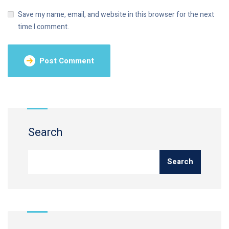
Save my name, email, and website in this browser for the next
time I comment.
Search
Search