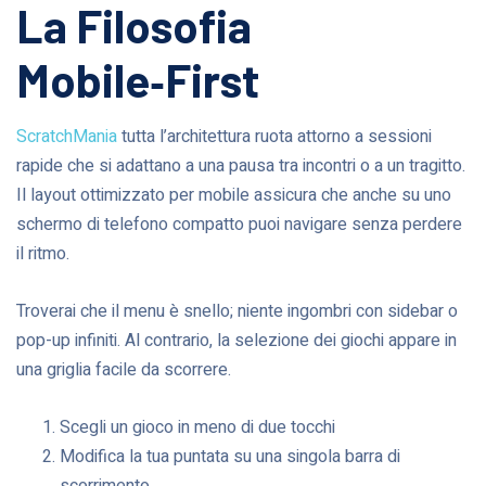
La Filosofia
Mobile‑First
ScratchMania
tutta l’architettura ruota attorno a sessioni
rapide che si adattano a una pausa tra incontri o a un tragitto.
Il layout ottimizzato per mobile assicura che anche su uno
schermo di telefono compatto puoi navigare senza perdere
il ritmo.
Troverai che il menu è snello; niente ingombri con sidebar o
pop-up infiniti. Al contrario, la selezione dei giochi appare in
una griglia facile da scorrere.
Scegli un gioco in meno di due tocchi
Modifica la tua puntata su una singola barra di