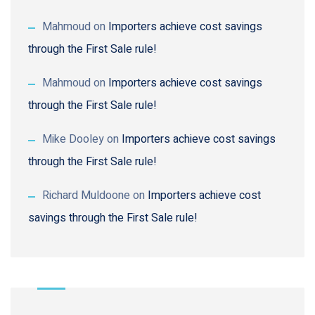
Mahmoud
on
Importers achieve cost savings
through the First Sale rule!
Mahmoud
on
Importers achieve cost savings
through the First Sale rule!
Mike Dooley
on
Importers achieve cost savings
through the First Sale rule!
Richard Muldoone
on
Importers achieve cost
savings through the First Sale rule!