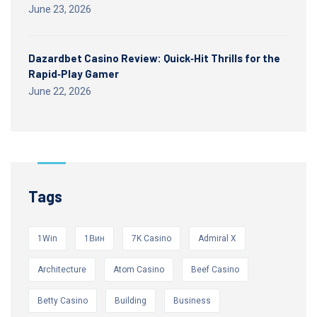
June 23, 2026
Dazardbet Casino Review: Quick‑Hit Thrills for the
Rapid‑Play Gamer
June 22, 2026
Tags
1Win
1Вин
7K Casino
Admiral X
Architecture
Atom Casino
Beef Casino
Betty Casino
Building
Business