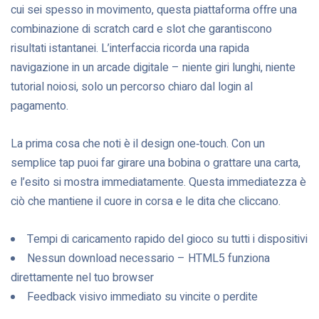
cui sei spesso in movimento, questa piattaforma offre una
combinazione di scratch card e slot che garantiscono
risultati istantanei. L’interfaccia ricorda una rapida
navigazione in un arcade digitale – niente giri lunghi, niente
tutorial noiosi, solo un percorso chiaro dal login al
pagamento.
La prima cosa che noti è il design one‑touch. Con un
semplice tap puoi far girare una bobina o grattare una carta,
e l’esito si mostra immediatamente. Questa immediatezza è
ciò che mantiene il cuore in corsa e le dita che cliccano.
Tempi di caricamento rapido del gioco su tutti i dispositivi
Nessun download necessario – HTML5 funziona
direttamente nel tuo browser
Feedback visivo immediato su vincite o perdite