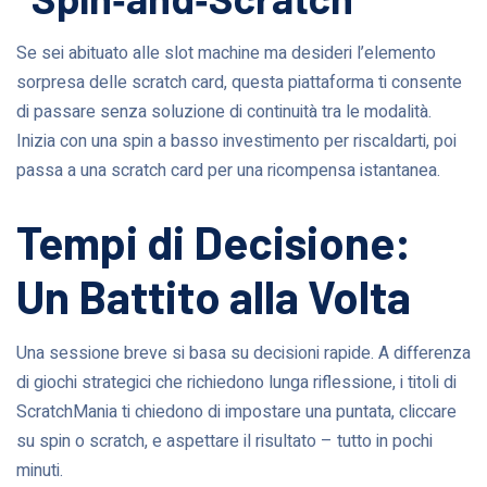
Se sei abituato alle slot machine ma desideri l’elemento
sorpresa delle scratch card, questa piattaforma ti consente
di passare senza soluzione di continuità tra le modalità.
Inizia con una spin a basso investimento per riscaldarti, poi
passa a una scratch card per una ricompensa istantanea.
Tempi di Decisione:
Un Battito alla Volta
Una sessione breve si basa su decisioni rapide. A differenza
di giochi strategici che richiedono lunga riflessione, i titoli di
ScratchMania ti chiedono di impostare una puntata, cliccare
su spin o scratch, e aspettare il risultato – tutto in pochi
minuti.