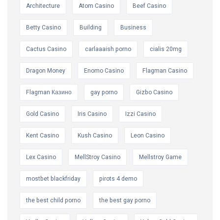
Architecture
Atom Casino
Beef Casino
Betty Casino
Building
Business
Cactus Casino
carlaaaish porno
cialis 20mg
Dragon Money
Enomo Casino
Flagman Casino
Flagman Казино
gay porno
Gizbo Casino
Gold Casino
Iris Casino
Izzi Casino
Kent Casino
Kush Casino
Leon Casino
Lex Casino
MellStroy Casino
Mellstroy Game
mostbet blackfriday
pirots 4 demo
the best child porno
the best gay porno