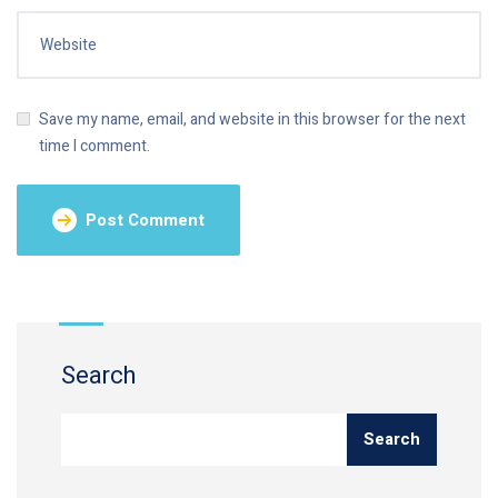
Save my name, email, and website in this browser for the next
time I comment.
Search
Search