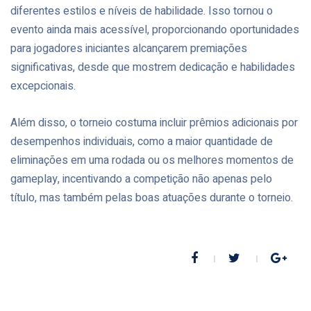
diferentes estilos e níveis de habilidade. Isso tornou o
evento ainda mais acessível, proporcionando oportunidades
para jogadores iniciantes alcançarem premiações
significativas, desde que mostrem dedicação e habilidades
excepcionais.
Além disso, o torneio costuma incluir prêmios adicionais por
desempenhos individuais, como a maior quantidade de
eliminações em uma rodada ou os melhores momentos de
gameplay, incentivando a competição não apenas pelo
título, mas também pelas boas atuações durante o torneio.