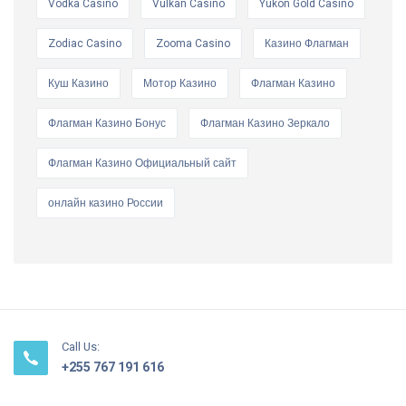
Vodka Casino
Vulkan Casino
Yukon Gold Casino
Zodiac Casino
Zooma Casino
Казино Флагман
Куш Казино
Мотор Казино
Флагман Казино
Флагман Казино Бонус
Флагман Казино Зеркало
Флагман Казино Официальный сайт
онлайн казино России
Call Us:
+255 767 191 616