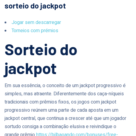
sorteio do jackpot
Jogar sem descarregar
Torneios com prémios
Sorteio do
jackpot
Em sua essência, o conceito de um jackpot progressivo é
simples, mas atraente. Diferentemente dos caça-níqueis
tradicionais com prêmios fixos, os jogos com jackpot
progressivo reúnem uma parte de cada aposta em um
jackpot central, que continua a crescer até que um jogador
sortudo consiga a combinação elusiva e reivindique o
grande prêmio
https://bilbaoando.com/bonuses/free-