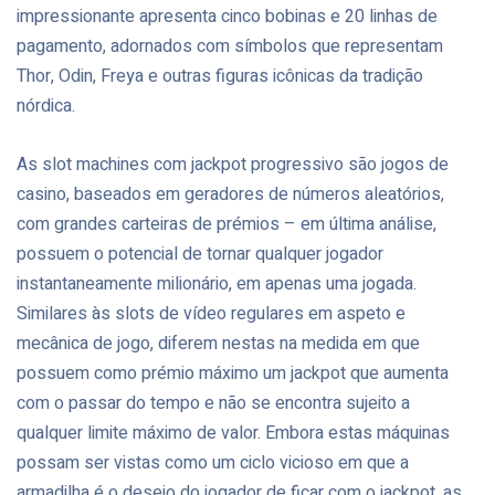
impressionante apresenta cinco bobinas e 20 linhas de
pagamento, adornados com símbolos que representam
Thor, Odin, Freya e outras figuras icônicas da tradição
nórdica.
As slot machines com jackpot progressivo são jogos de
casino, baseados em geradores de números aleatórios,
com grandes carteiras de prémios – em última análise,
possuem o potencial de tornar qualquer jogador
instantaneamente milionário, em apenas uma jogada.
Similares às slots de vídeo regulares em aspeto e
mecânica de jogo, diferem nestas na medida em que
possuem como prémio máximo um jackpot que aumenta
com o passar do tempo e não se encontra sujeito a
qualquer limite máximo de valor. Embora estas máquinas
possam ser vistas como um ciclo vicioso em que a
armadilha é o desejo do jogador de ficar com o jackpot, as