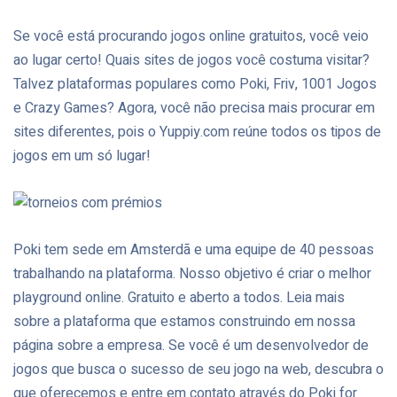
Se você está procurando jogos online gratuitos, você veio
ao lugar certo! Quais sites de jogos você costuma visitar?
Talvez plataformas populares como Poki, Friv, 1001 Jogos
e Crazy Games? Agora, você não precisa mais procurar em
sites diferentes, pois o Yuppiy.com reúne todos os tipos de
jogos em um só lugar!
Poki tem sede em Amsterdã e uma equipe de 40 pessoas
trabalhando na plataforma. Nosso objetivo é criar o melhor
playground online. Gratuito e aberto a todos. Leia mais
sobre a plataforma que estamos construindo em nossa
página sobre a empresa. Se você é um desenvolvedor de
jogos que busca o sucesso de seu jogo na web, descubra o
que oferecemos e entre em contato através do Poki for