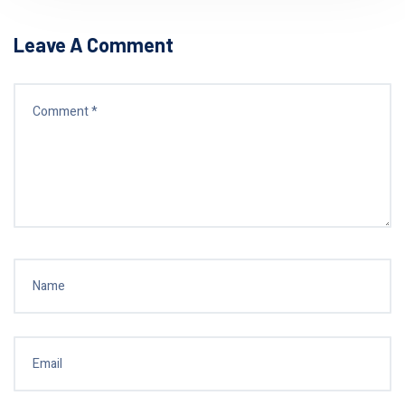
Leave A Comment