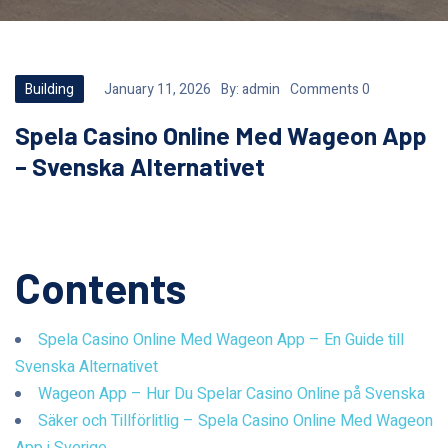
Building
January 11, 2026
By:
admin
Comments 0
Spela Casino Online Med Wageon App
– Svenska Alternativet
Contents
Spela Casino Online Med Wageon App – En Guide till
Svenska Alternativet
Wageon App – Hur Du Spelar Casino Online på Svenska
Säker och Tillförlitlig – Spela Casino Online Med Wageon