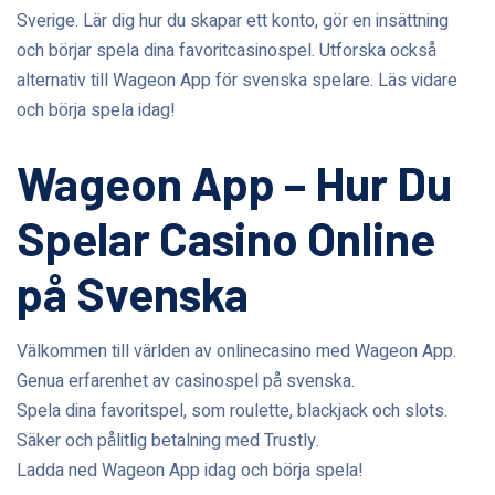
Sverige. Lär dig hur du skapar ett konto, gör en insättning
och börjar spela dina favoritcasinospel. Utforska också
alternativ till Wageon App för svenska spelare. Läs vidare
och börja spela idag!
Wageon App – Hur Du
Spelar Casino Online
på Svenska
Välkommen till världen av onlinecasino med Wageon App.
Genua erfarenhet av casinospel på svenska.
Spela dina favoritspel, som roulette, blackjack och slots.
Säker och pålitlig betalning med Trustly.
Ladda ned Wageon App idag och börja spela!