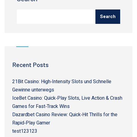
Search
Recent Posts
21Bit Casino: High‑Intensity Slots und Schnelle
Gewinne unterwegs
IceBet Casino: Quick‑Play Slots, Live Action & Crash
Games for Fast‑Track Wins
Dazardbet Casino Review: Quick‑Hit Thrills for the
Rapid‑Play Gamer
test123123