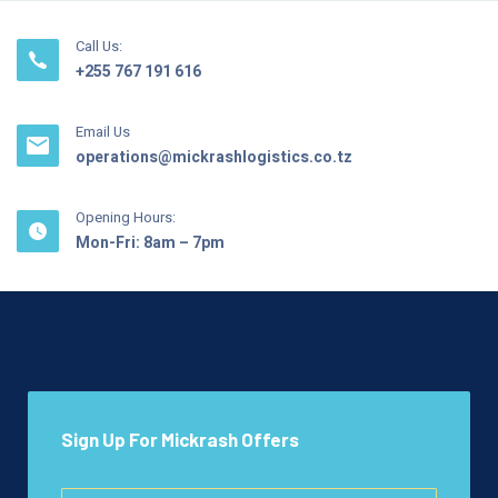
Call Us:
+255 767 191 616
Email Us
operations@mickrashlogistics.co.tz
Opening Hours:
Mon-Fri: 8am – 7pm
Sign Up For Mickrash Offers