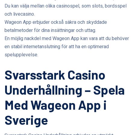
Du kan välja mellan olika casinospel, som slots, bordsspel
och livecasino.
Wageon App erbjuder också säkra och skyddade
betalmetoder för dina insättningar och uttag.
En möjlig nackdel med Wageon App kan vara att du behöver
en stabil internetanslutning för att ha en optimerad
spelupplevelse.
Svarsstark Casino
Underhållning – Spela
Med Wageon App i
Sverige