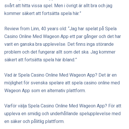
svårt att hitta vissa spel. Men i övrigt är allt bra och jag
kommer säkert att fortsätta spela här.”
Review from Linn, 40 years old: “Jag har spelat på Spela
Casino Online Med Wageon App ett par gånger och det har
varit en ganska bra upplevelse. Det finns inga störande
problem och det fungerar allt som det ska. Jag kommer
säkert att fortsätta spela här ibland.”
Vad är Spela Casino Online Med Wageon App? Det är en
möjlighet för svenska spelare att spela casino online med
Wageon App som en alternativ plattform.
Varför välja Spela Casino Online Med Wageon App? För att
uppleva en smidig och underhållande spelupplevelse med
en säker och pålitlig plattform.