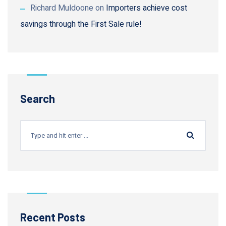
Richard Muldoone
on
Importers achieve cost
savings through the First Sale rule!
Search
Recent Posts