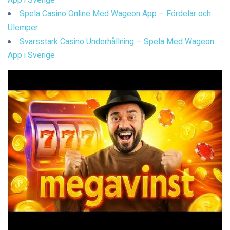
App i Sverige
Spela Casino Online Med Wageon App – Fördelar och
Ulemper
Svarsstark Casino Underhållning – Spela Med Wageon
App i Sverige