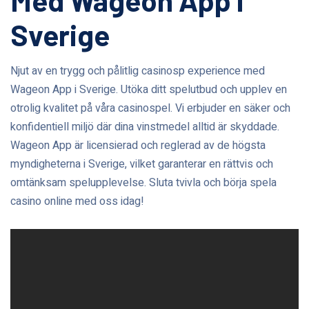
Sverige
Njut av en trygg och pålitlig casinosp experience med
Wageon App i Sverige. Utöka ditt spelutbud och upplev en
otrolig kvalitet på våra casinospel. Vi erbjuder en säker och
konfidentiell miljö där dina vinstmedel alltid är skyddade.
Wageon App är licensierad och reglerad av de högsta
myndigheterna i Sverige, vilket garanterar en rättvis och
omtänksam spelupplevelse. Sluta tvivla och börja spela
casino online med oss idag!