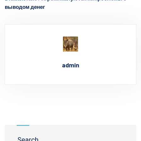
выводом денег
admin
Search