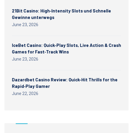
21Bit Casino: High‑Intensity Slots und Schnelle
Gewinne unterwegs
June 23, 2026
IceBet Casino: Quick‑Play Slots, Live Action & Crash
Games for Fast‑Track Wins
June 23, 2026
Dazardbet Casino Review: Quick‑Hit Thrills for the
Rapid‑Play Gamer
June 22, 2026