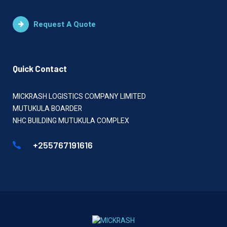
Request A Quote
Quick Contact
MICKRASH LOGISTICS COMPANY LIMITED
MUTUKULA BOARDER
NHC BUILDING MUTUKULA COMPLEX
+255767191616