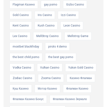
Flagman Казино
gay porno
Gizbo Casino
Gold Casino
Iris Casino
Izzi Casino
Kent Casino
Kush Casino
Leon Casino
Lex Casino
MellStroy Casino
Mellstroy Game
mostbet blackfriday
pirots 4 demo
the best child porno
the best gay porno
Vodka Casino
Vulkan Casino
Yukon Gold Casino
Zodiac Casino
Zooma Casino
Казино Флагман
Куш Казино
Мотор Казино
Флагман Казино
Флагман Казино Бонус
Флагман Казино Зеркало