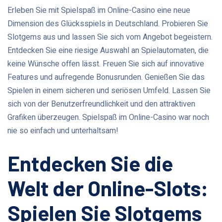
Erleben Sie mit Spielspaß im Online-Casino eine neue
Dimension des Glücksspiels in Deutschland. Probieren Sie
Slotgems aus und lassen Sie sich vom Angebot begeistern.
Entdecken Sie eine riesige Auswahl an Spielautomaten, die
keine Wünsche offen lässt. Freuen Sie sich auf innovative
Features und aufregende Bonusrunden. Genießen Sie das
Spielen in einem sicheren und seriösen Umfeld. Lassen Sie
sich von der Benutzerfreundlichkeit und den attraktiven
Grafiken überzeugen. Spielspaß im Online-Casino war noch
nie so einfach und unterhaltsam!
Entdecken Sie die
Welt der Online-Slots:
Spielen Sie Slotgems