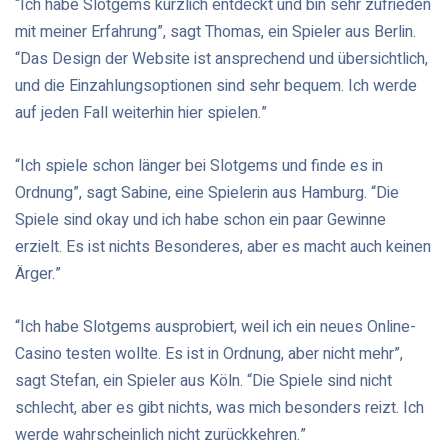
“Ich habe Slotgems kürzlich entdeckt und bin sehr zufrieden
mit meiner Erfahrung”, sagt Thomas, ein Spieler aus Berlin.
“Das Design der Website ist ansprechend und übersichtlich,
und die Einzahlungsoptionen sind sehr bequem. Ich werde
auf jeden Fall weiterhin hier spielen.”
“Ich spiele schon länger bei Slotgems und finde es in
Ordnung”, sagt Sabine, eine Spielerin aus Hamburg. “Die
Spiele sind okay und ich habe schon ein paar Gewinne
erzielt. Es ist nichts Besonderes, aber es macht auch keinen
Ärger.”
“Ich habe Slotgems ausprobiert, weil ich ein neues Online-
Casino testen wollte. Es ist in Ordnung, aber nicht mehr”,
sagt Stefan, ein Spieler aus Köln. “Die Spiele sind nicht
schlecht, aber es gibt nichts, was mich besonders reizt. Ich
werde wahrscheinlich nicht zurückkehren.”