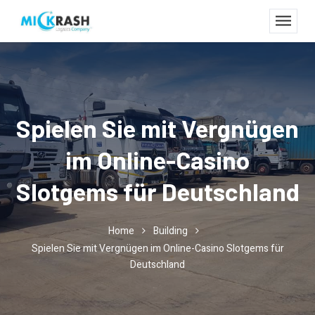
Spielen Sie mit Vergnügen
im Online-Casino
Slotgems für Deutschland
Home
Building
Spielen Sie mit Vergnügen im Online-Casino Slotgems für
Deutschland