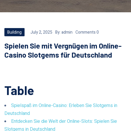
Building
July 2, 2025
By:
admin
Comments 0
Spielen Sie mit Vergnügen im Online-
Casino Slotgems für Deutschland
Table
Spielspaß im Online-Casino: Erleben Sie Slotgems in
Deutschland
Entdecken Sie die Welt der Online-Slots: Spielen Sie
Slotgems in Deutschland