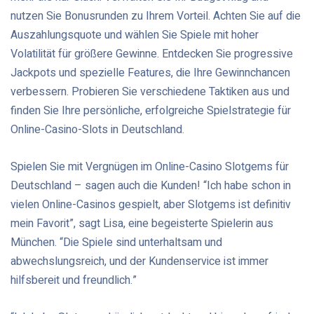
nutzen Sie Bonusrunden zu Ihrem Vorteil. Achten Sie auf die
Auszahlungsquote und wählen Sie Spiele mit hoher
Volatilität für größere Gewinne. Entdecken Sie progressive
Jackpots und spezielle Features, die Ihre Gewinnchancen
verbessern. Probieren Sie verschiedene Taktiken aus und
finden Sie Ihre persönliche, erfolgreiche Spielstrategie für
Online-Casino-Slots in Deutschland.
Spielen Sie mit Vergnügen im Online-Casino Slotgems für
Deutschland – sagen auch die Kunden! “Ich habe schon in
vielen Online-Casinos gespielt, aber Slotgems ist definitiv
mein Favorit”, sagt Lisa, eine begeisterte Spielerin aus
München. “Die Spiele sind unterhaltsam und
abwechslungsreich, und der Kundenservice ist immer
hilfsbereit und freundlich.”