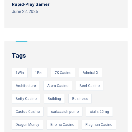
Rapid‑Play Gamer
June 22, 2026
Tags
1Win
1Вин
7K Casino
Admiral X
Architecture
Atom Casino
Beef Casino
Betty Casino
Building
Business
Cactus Casino
carlaaaish porno
cialis 20mg
Dragon Money
Enomo Casino
Flagman Casino