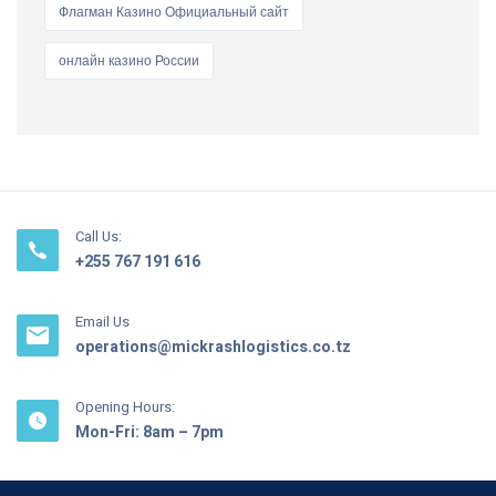
Флагман Казино Официальный сайт
онлайн казино России
Call Us:
+255 767 191 616
Email Us
operations@mickrashlogistics.co.tz
Opening Hours:
Mon-Fri: 8am – 7pm