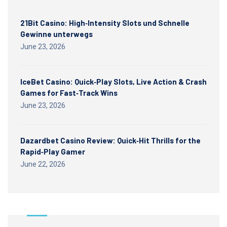
21Bit Casino: High‑Intensity Slots und Schnelle
Gewinne unterwegs
June 23, 2026
IceBet Casino: Quick‑Play Slots, Live Action & Crash
Games for Fast‑Track Wins
June 23, 2026
Dazardbet Casino Review: Quick‑Hit Thrills for the
Rapid‑Play Gamer
June 22, 2026