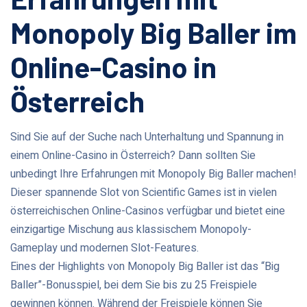
Monopoly Big Baller im
Online-Casino in
Österreich
Sind Sie auf der Suche nach Unterhaltung und Spannung in
einem Online-Casino in Österreich? Dann sollten Sie
unbedingt Ihre Erfahrungen mit Monopoly Big Baller machen!
Dieser spannende Slot von Scientific Games ist in vielen
österreichischen Online-Casinos verfügbar und bietet eine
einzigartige Mischung aus klassischem Monopoly-
Gameplay und modernen Slot-Features.
Eines der Highlights von Monopoly Big Baller ist das “Big
Baller”-Bonusspiel, bei dem Sie bis zu 25 Freispiele
gewinnen können. Während der Freispiele können Sie