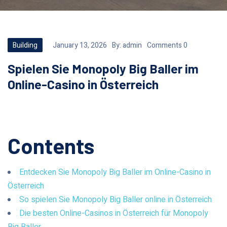
Building
January 13, 2026
By:
admin
Comments 0
Spielen Sie Monopoly Big Baller im
Online-Casino in Österreich
Contents
Entdecken Sie Monopoly Big Baller im Online-Casino in
Österreich
So spielen Sie Monopoly Big Baller online in Österreich
Die besten Online-Casinos in Österreich für Monopoly