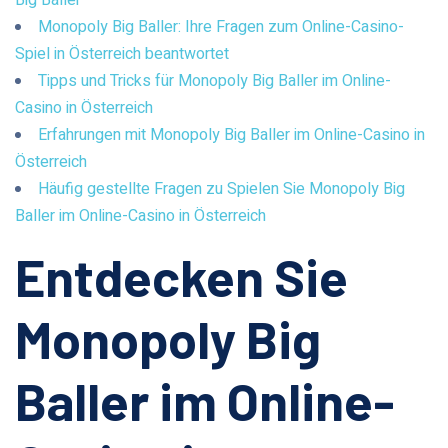
Big Baller
Monopoly Big Baller: Ihre Fragen zum Online-Casino-
Spiel in Österreich beantwortet
Tipps und Tricks für Monopoly Big Baller im Online-
Casino in Österreich
Erfahrungen mit Monopoly Big Baller im Online-Casino in
Österreich
Häufig gestellte Fragen zu Spielen Sie Monopoly Big
Baller im Online-Casino in Österreich
Entdecken Sie
Monopoly Big
Baller im Online-