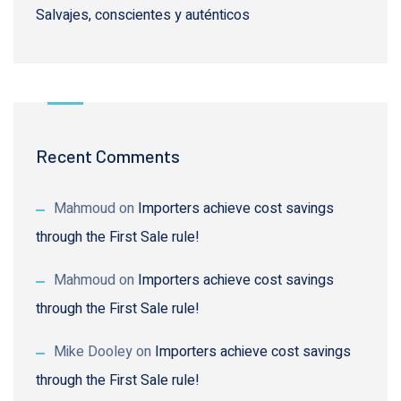
Salvajes, conscientes y auténticos
Recent Comments
Mahmoud
on
Importers achieve cost savings
through the First Sale rule!
Mahmoud
on
Importers achieve cost savings
through the First Sale rule!
Mike Dooley
on
Importers achieve cost savings
through the First Sale rule!