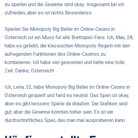
zu spielen und die Gewinne sind okay. Insgesamt bin ich
zufrieden, aber es ist nichts Besonderes.
Spielen Sie Monopoly Big Baller im Online-Casino in
Österreich ist ein Muss für alle Brettspiel-Fans. Ich, Max, 28,
habe es geliebt, die klassischen Monopoly-Regeln mit den
aufregenden Funktionen des Online-Casinos zu
kombinieren. Ich habe viel gewonnen und hatte eine tolle
Zeit. Danke, Österreich!
Ich, Lena, 32, habe Monopoly Big Baller im Online-Casino in
Österreich gespielt und fand es neutral. Das Spiel ist okay,
aber es gibt bessere Spiele da draußen. Die Grafiken sind
gut, aber die Gewinne könnten höher sein. Es ist ein
durchschnittliches Spiel, das man mal ausprobieren kann.