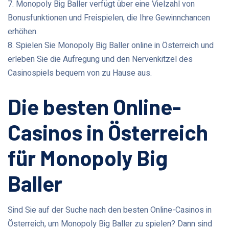
7. Monopoly Big Baller verfügt über eine Vielzahl von
Bonusfunktionen und Freispielen, die Ihre Gewinnchancen
erhöhen.
8. Spielen Sie Monopoly Big Baller online in Österreich und
erleben Sie die Aufregung und den Nervenkitzel des
Casinospiels bequem von zu Hause aus.
Die besten Online-
Casinos in Österreich
für Monopoly Big
Baller
Sind Sie auf der Suche nach den besten Online-Casinos in
Österreich, um Monopoly Big Baller zu spielen? Dann sind