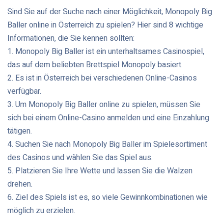
Sind Sie auf der Suche nach einer Möglichkeit, Monopoly Big
Baller online in Österreich zu spielen? Hier sind 8 wichtige
Informationen, die Sie kennen sollten:
1. Monopoly Big Baller ist ein unterhaltsames Casinospiel,
das auf dem beliebten Brettspiel Monopoly basiert.
2. Es ist in Österreich bei verschiedenen Online-Casinos
verfügbar.
3. Um Monopoly Big Baller online zu spielen, müssen Sie
sich bei einem Online-Casino anmelden und eine Einzahlung
tätigen.
4. Suchen Sie nach Monopoly Big Baller im Spielesortiment
des Casinos und wählen Sie das Spiel aus.
5. Platzieren Sie Ihre Wette und lassen Sie die Walzen
drehen.
6. Ziel des Spiels ist es, so viele Gewinnkombinationen wie
möglich zu erzielen.