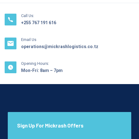
Call Us:
+255 767 191 616
Email Us
operations@mickrashlogistics.co.tz
Opening Hours:
Mon-Fri: 8am – 7pm
Sign Up For Mickrash Offers