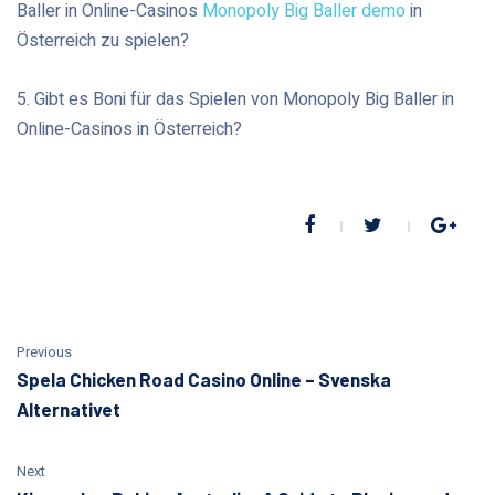
Baller in Online-Casinos
Monopoly Big Baller demo
in
Österreich zu spielen?
5. Gibt es Boni für das Spielen von Monopoly Big Baller in
Online-Casinos in Österreich?
Previous
Spela Chicken Road Casino Online – Svenska
Alternativet
Next