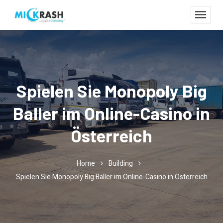
Spielen Sie Monopoly Big
Baller im Online-Casino in
Österreich
Home
Building
Spielen Sie Monopoly Big Baller im Online-Casino in Österreich