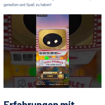
genießen und Spaß zu haben!
Erfahrungen mit