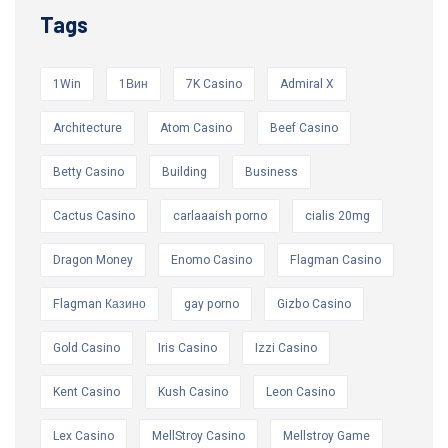
Tags
1Win
1Вин
7K Casino
Admiral X
Architecture
Atom Casino
Beef Casino
Betty Casino
Building
Business
Cactus Casino
carlaaaish porno
cialis 20mg
Dragon Money
Enomo Casino
Flagman Casino
Flagman Казино
gay porno
Gizbo Casino
Gold Casino
Iris Casino
Izzi Casino
Kent Casino
Kush Casino
Leon Casino
Lex Casino
MellStroy Casino
Mellstroy Game