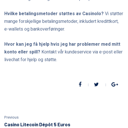
Hvilke betalingsmetoder støttes av Casinolo?
Vi støtter
mange forskjellige betalingsmetoder, inkludert kredittkort,
e-wallets og bankoverføringer.
Hvor kan jeg få hjelp hvis jeg har problemer med mitt
konto eller spill?
Kontakt vår kundeservice via e-post eller
livechat for hjelp og støtte.
Previous
Casino Litecoin Dépôt 5 Euros