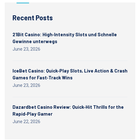
Recent Posts
21Bit Casino: High‑Intensity Slots und Schnelle
Gewinne unterwegs
June 23, 2026
IceBet Casino: Quick‑Play Slots, Live Action & Crash
Games for Fast‑Track Wins
June 23, 2026
Dazardbet Casino Review: Quick‑Hit Thrills for the
Rapid‑Play Gamer
June 22, 2026