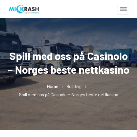
Spill med oss på Casinolo
– Norges beste nettkasino
Home
Building
Spill med oss på Casinolo – Norges beste nettkasino