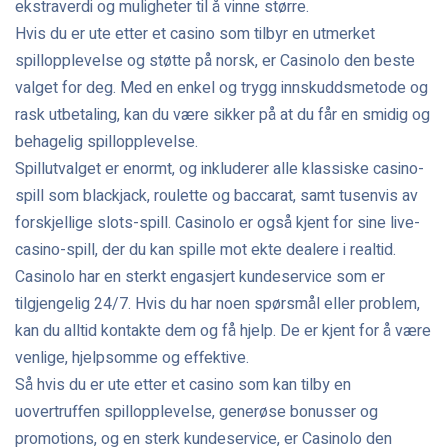
ekstraverdi og muligheter til å vinne større.
Hvis du er ute etter et casino som tilbyr en utmerket
spillopplevelse og støtte på norsk, er Casinolo den beste
valget for deg. Med en enkel og trygg innskuddsmetode og
rask utbetaling, kan du være sikker på at du får en smidig og
behagelig spillopplevelse.
Spillutvalget er enormt, og inkluderer alle klassiske casino-
spill som blackjack, roulette og baccarat, samt tusenvis av
forskjellige slots-spill. Casinolo er også kjent for sine live-
casino-spill, der du kan spille mot ekte dealere i realtid.
Casinolo har en sterkt engasjert kundeservice som er
tilgjengelig 24/7. Hvis du har noen spørsmål eller problem,
kan du alltid kontakte dem og få hjelp. De er kjent for å være
venlige, hjelpsomme og effektive.
Så hvis du er ute etter et casino som kan tilby en
uovertruffen spillopplevelse, generøse bonusser og
promotions, og en sterk kundeservice, er Casinolo den