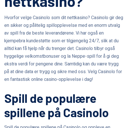
nettkasino?
Hvorfor velge Casinolo som dit nettkasino? Casinolo gir deg
en sikker og pålitelig spillopplevelse med en enorm utvalg
av spill fra de beste leverandørene. Vi har også en
kjempebra kundestøtte som er tilgjengelig 24/7, slik at du
alltid kan få hjelp når du trenger det. Casinolo tilbyr også
hyggelige velkomstbonuser og la Neppe-spill for å gi deg
ekstra verdi for pengene dine. Samtidig kan du være trygg
på at dine data er trygg og sikre med oss. Velg Casinolo for
en fantastisk online casino-opplevelse i dag!
Spill de populære
spillene på Casinolo
Spill de populære spillene på Casinolo og oppleve en