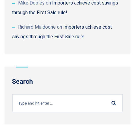
Mike Dooley
on
Importers achieve cost savings
through the First Sale rule!
Richard Muldoone
on
Importers achieve cost
savings through the First Sale rule!
Search