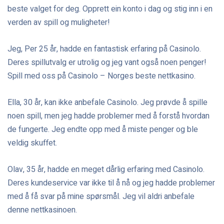
beste valget for deg. Opprett ein konto i dag og stig inn i en
verden av spill og muligheter!
Jeg, Per 25 år, hadde en fantastisk erfaring på Casinolo.
Deres spillutvalg er utrolig og jeg vant også noen penger!
Spill med oss på Casinolo – Norges beste nettkasino.
Ella, 30 år, kan ikke anbefale Casinolo. Jeg prøvde å spille
noen spill, men jeg hadde problemer med å forstå hvordan
de fungerte. Jeg endte opp med å miste penger og ble
veldig skuffet.
Olav, 35 år, hadde en meget dårlig erfaring med Casinolo.
Deres kundeservice var ikke til å nå og jeg hadde problemer
med å få svar på mine spørsmål. Jeg vil aldri anbefale
denne nettkasinoen.