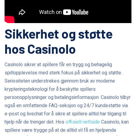
Sikkerhet og støtte
hos Casinolo
Casinolo sikrer at spillere får en trygg og behagelig
spillopplevelse med sterk fokus på sikkerhet og støtte.
Seriositeten understrekes gjennom bruk av moderne
krypteringsteknologi for å beskytte spillers
personopplysninger og betalingsinformasjon. Casinolo tilbyr
også en omfattende FAQ-seksjon og 24/7 kundestøtte via
e-post og livechat for å sikre at spillere alltid har tilgang til
hjelp når de trenger det. Hos
offisiell nettside
Casinolo, kan
spillere være trygge på at de alltid vil få en hjelpende