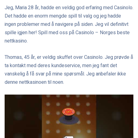
Jeg, Maria 28 år, hadde en veldig god erfaring med Casinolo.
Det hadde en enorm mengde spill til valg og jeg hadde
ingen problemer med å navigere på siden. Jeg vil definitivt
spille igjen her! Spill med oss på Casinolo – Norges beste
nettkasino.
Thomas, 45 år, er veldig skuffet over Casinolo. Jeg prøvde å
ta kontakt med deres kundeservice, men jeg fant det
vanskelig å få svar på mine spørsmål. Jeg anbefaler ikke
denne nettkasinoen til noen.