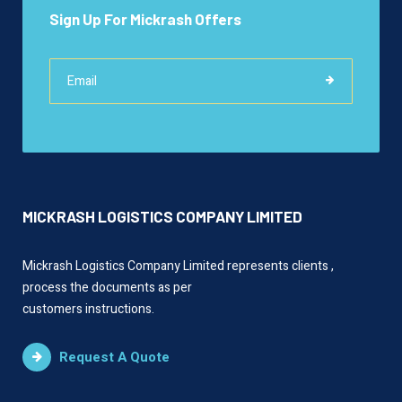
Sign Up For Mickrash Offers
MICKRASH LOGISTICS COMPANY LIMITED
Mickrash Logistics Company Limited represents clients ,
process the documents as per
customers instructions.
Request A Quote