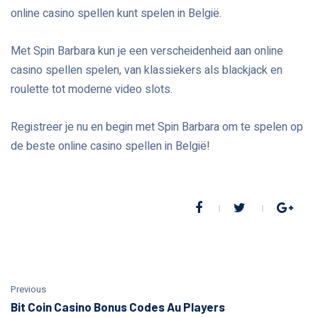
online casino spellen kunt spelen in België.
Met Spin Barbara kun je een verscheidenheid aan online
casino spellen spelen, van klassiekers als blackjack en
roulette tot moderne video slots.
Registreer je nu en begin met Spin Barbara om te spelen op
de beste online casino spellen in België!
Previous
Bit Coin Casino Bonus Codes Au Players