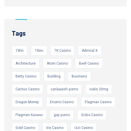
Tags
1Win
1Вин
7K Casino
Admiral X
Architecture
Atom Casino
Beef Casino
Betty Casino
Building
Business
Cactus Casino
carlaaaish porno
cialis 20mg
Dragon Money
Enomo Casino
Flagman Casino
Flagman Казино
gay porno
Gizbo Casino
Gold Casino
Iris Casino
Izzi Casino