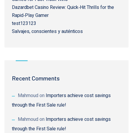
Dazardbet Casino Review: Quick‑Hit Thrills for the
Rapid‑Play Gamer
test123123
Salvajes, conscientes y auténticos
Recent Comments
Mahmoud
on
Importers achieve cost savings
through the First Sale rule!
Mahmoud
on
Importers achieve cost savings
through the First Sale rule!