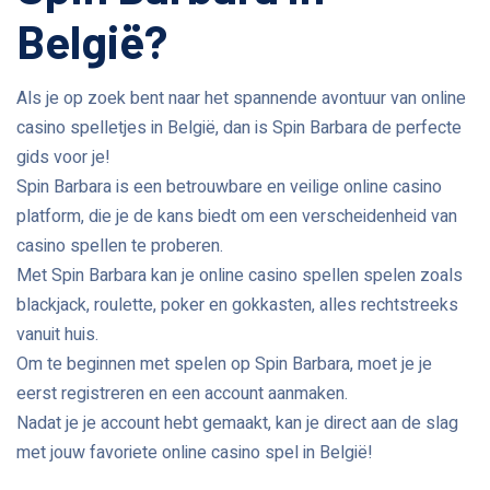
België?
Als je op zoek bent naar het spannende avontuur van online
casino spelletjes in België, dan is Spin Barbara de perfecte
gids voor je!
Spin Barbara is een betrouwbare en veilige online casino
platform, die je de kans biedt om een verscheidenheid van
casino spellen te proberen.
Met Spin Barbara kan je online casino spellen spelen zoals
blackjack, roulette, poker en gokkasten, alles rechtstreeks
vanuit huis.
Om te beginnen met spelen op Spin Barbara, moet je je
eerst registreren en een account aanmaken.
Nadat je je account hebt gemaakt, kan je direct aan de slag
met jouw favoriete online casino spel in België!