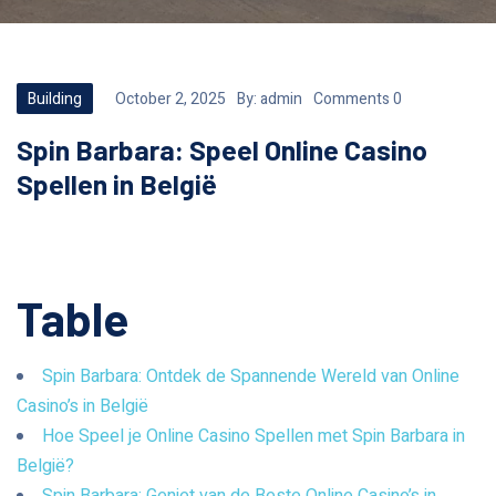
Building
October 2, 2025
By:
admin
Comments 0
Spin Barbara: Speel Online Casino
Spellen in België
Table
Spin Barbara: Ontdek de Spannende Wereld van Online
Casino’s in België
Hoe Speel je Online Casino Spellen met Spin Barbara in
België?