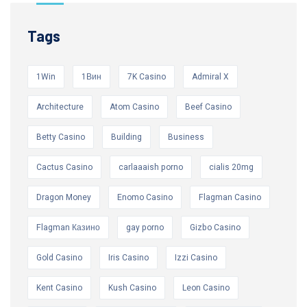
Tags
1Win
1Вин
7K Casino
Admiral X
Architecture
Atom Casino
Beef Casino
Betty Casino
Building
Business
Cactus Casino
carlaaaish porno
cialis 20mg
Dragon Money
Enomo Casino
Flagman Casino
Flagman Казино
gay porno
Gizbo Casino
Gold Casino
Iris Casino
Izzi Casino
Kent Casino
Kush Casino
Leon Casino