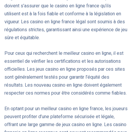
doivent s’assurer que le casino en ligne france qu’ils
utilisent est à la fois fiable et conforme à la législation en
vigueur. Les casino en ligne france légal sont soumis à des
régulations strictes, garantissant ainsi une expérience de jeu
sûre et équitable.
Pour ceux qui recherchent le meilleur casino en ligne, il est
essentiel de vérifier les certifications et les autorisations
officielles. Les jeux casino en ligne proposés par ces sites
sont généralement testés pour garantir l’équité des
résultats. Les nouveau casino en ligne doivent également
respecter ces normes pour être considérés comme fiables.
En optant pour un meilleur casino en ligne france, les joueurs
peuvent profiter d’une plateforme sécurisée et légale,
offrant une large gamme de jeux casino en ligne. Les casino