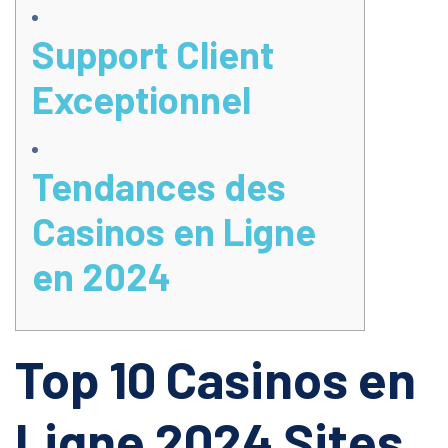
Support Client
Exceptionnel
Tendances des
Casinos en Ligne
en 2024
Top 10 Casinos en
Ligne 2024 Sites