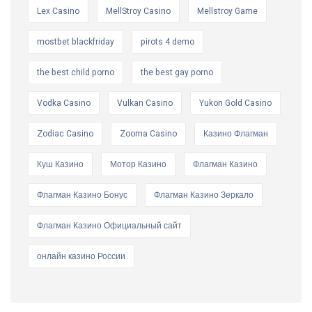
Lex Casino
MellStroy Casino
Mellstroy Game
mostbet blackfriday
pirots 4 demo
the best child porno
the best gay porno
Vodka Casino
Vulkan Casino
Yukon Gold Casino
Zodiac Casino
Zooma Casino
Казино Флагман
Куш Казино
Мотор Казино
Флагман Казино
Флагман Казино Бонус
Флагман Казино Зеркало
Флагман Казино Официальный сайт
онлайн казино России