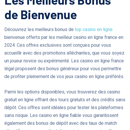
de Bienvenue
Découvrez les meilleurs bonus de
top casino en ligne
bienvenue offerts par les meilleur casino en ligne france en
2024. Ces offres exclusives sont conçues pour vous
accueillir avec des promotions alléchantes, que vous soyez
un joueur novice ou expérimenté. Les casino en ligne france
légal proposent des bonus généreux pour vous permettre
de profiter pleinement de vos jeux casino en ligne préférés.
Parmi les options disponibles, vous trouverez des casino
gratuit en ligne offrant des tours gratuits et des crédits sans
dépôt. Ces offres sont idéales pour tester les plateformes
sans risque. Les casino en ligne fiable vous garantissent
également des bonus de dépôt avec des taux de match