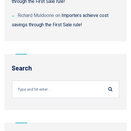
through the First Sale rule!
Richard Muldoone
on
Importers achieve cost
savings through the First Sale rule!
Search