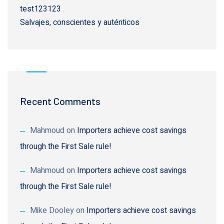
test123123
Salvajes, conscientes y auténticos
Recent Comments
Mahmoud
on
Importers achieve cost savings
through the First Sale rule!
Mahmoud
on
Importers achieve cost savings
through the First Sale rule!
Mike Dooley
on
Importers achieve cost savings