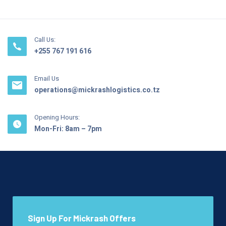
Call Us:
+255 767 191 616
Email Us
operations@mickrashlogistics.co.tz
Opening Hours:
Mon-Fri: 8am – 7pm
Sign Up For Mickrash Offers