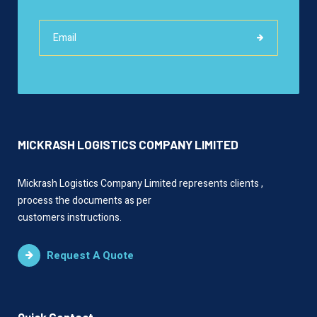
MICKRASH LOGISTICS COMPANY LIMITED
Mickrash Logistics Company Limited represents clients ,
process the documents as per
customers instructions.
Request A Quote