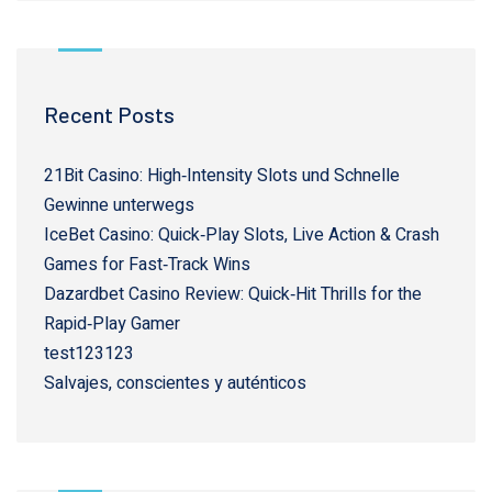
Recent Posts
21Bit Casino: High‑Intensity Slots und Schnelle
Gewinne unterwegs
IceBet Casino: Quick‑Play Slots, Live Action & Crash
Games for Fast‑Track Wins
Dazardbet Casino Review: Quick‑Hit Thrills for the
Rapid‑Play Gamer
test123123
Salvajes, conscientes y auténticos