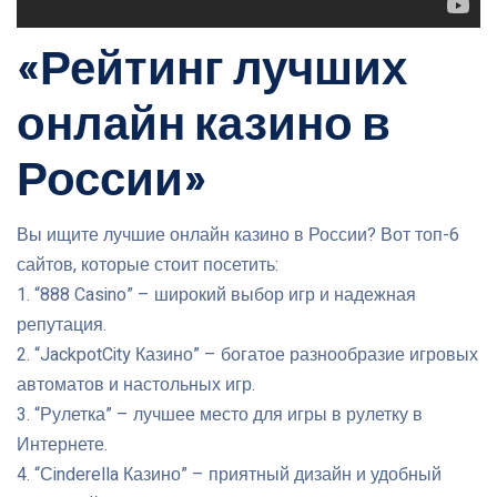
«Рейтинг лучших
онлайн казино в
России»
Вы ищите лучшие онлайн казино в России? Вот топ-6
сайтов, которые стоит посетить:
1. “888 Casino” – широкий выбор игр и надежная
репутация.
2. “JackpotCity Казино” – богатое разнообразие игровых
автоматов и настольных игр.
3. “Рулетка” – лучшее место для игры в рулетку в
Интернете.
4. “Сinderella Казино” – приятный дизайн и удобный