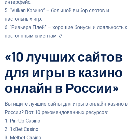
интерфейс.
5. “Vulkan Казино” – большой выбор слотов и
настольных игр.
6. “Ривьера Плей” – хорошие бонусы и лояльность к
постоянным клиентам. //
«10 лучших сайтов
для игры в казино
онлайн в России»
Вы ищите лучшие сайты для игры в онлайн-казино в
России? Вот 10 рекомендованных ресурсов:
1. Pin-Up Casino
2. 1xBet Casino
3. Melbet Casino