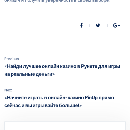
онлайн и получить уверенность в своем выборе.
Previous
«Найди лучшее онлайн казино в Рунете для игры
на реальные деньги»
Next
«Начните играть в онлайн-казино PinUp прямо
сейчас и выигрывайте больше!»