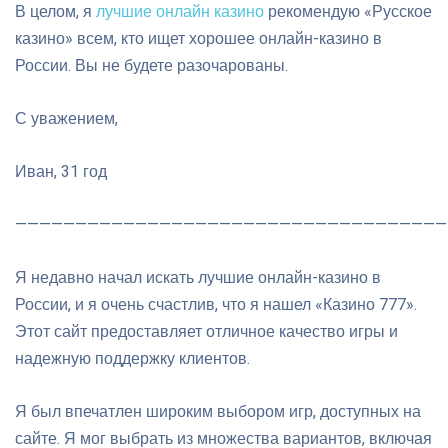
В целом, я
лучшие онлайн казино
рекомендую «Русское
казино» всем, кто ищет хорошее онлайн-казино в
России. Вы не будете разочарованы.
С уважением,
Иван, 31 год
————————————————————————————————————
Я недавно начал искать лучшие онлайн-казино в
России, и я очень счастлив, что я нашел «Казино 777».
Этот сайт предоставляет отличное качество игры и
надежную поддержку клиентов.
Я был впечатлен широким выбором игр, доступных на
сайте. Я мог выбрать из множества вариантов, включая