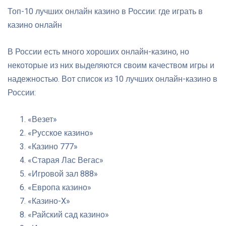
Топ-10 лучших онлайн казино в России: где играть в
казино онлайн
В России есть много хороших онлайн-казино, но
некоторые из них выделяются своим качеством игры и
надежностью. Вот список из 10 лучших онлайн-казино в
России:
«Везет»
«Русское казино»
«Казино 777»
«Старая Лас Вегас»
«Игровой зал 888»
«Европа казино»
«Казино-X»
«Райский сад казино»