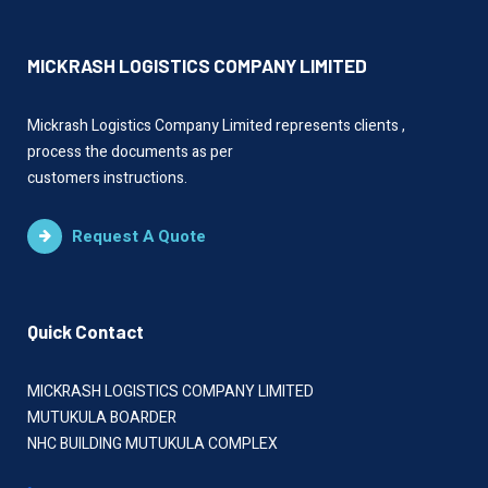
MICKRASH LOGISTICS COMPANY LIMITED
Mickrash Logistics Company Limited represents clients ,
process the documents as per
customers instructions.
Request A Quote
Quick Contact
MICKRASH LOGISTICS COMPANY LIMITED
MUTUKULA BOARDER
NHC BUILDING MUTUKULA COMPLEX