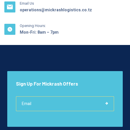
Email Us
operations@mickrashlogistics.co.tz
Opening Hours:
Mon-Fri: 8am – 7pm
Sign Up For Mickrash Offers