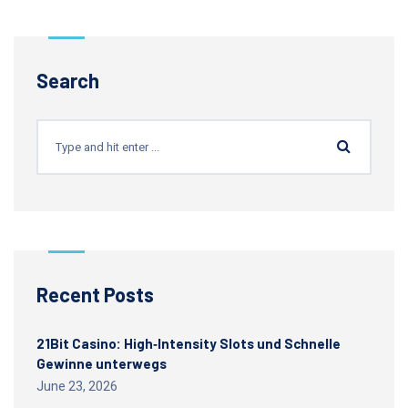
Search
Recent Posts
21Bit Casino: High‑Intensity Slots und Schnelle
Gewinne unterwegs
June 23, 2026