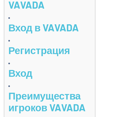
VAVADA
Вход в VAVADA
Регистрация
Вход
Преимущества
игроков VAVADA