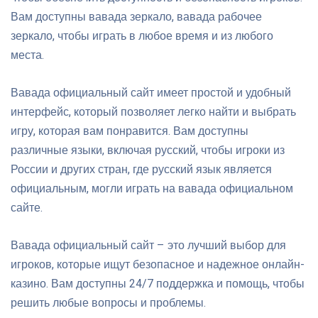
Вам доступны вавада зеркало, вавада рабочее
зеркало, чтобы играть в любое время и из любого
места.
Вавада официальный сайт имеет простой и удобный
интерфейс, который позволяет легко найти и выбрать
игру, которая вам понравится. Вам доступны
различные языки, включая русский, чтобы игроки из
России и других стран, где русский язык является
официальным, могли играть на вавада официальном
сайте.
Вавада официальный сайт – это лучший выбор для
игроков, которые ищут безопасное и надежное онлайн-
казино. Вам доступны 24/7 поддержка и помощь, чтобы
решить любые вопросы и проблемы.