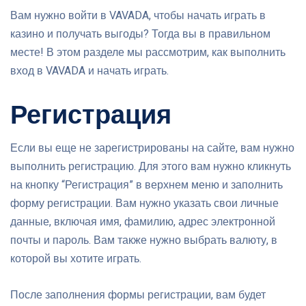
Вам нужно войти в VAVADA, чтобы начать играть в
казино и получать выгоды? Тогда вы в правильном
месте! В этом разделе мы рассмотрим, как выполнить
вход в VAVADA и начать играть.
Регистрация
Если вы еще не зарегистрированы на сайте, вам нужно
выполнить регистрацию. Для этого вам нужно кликнуть
на кнопку “Регистрация” в верхнем меню и заполнить
форму регистрации. Вам нужно указать свои личные
данные, включая имя, фамилию, адрес электронной
почты и пароль. Вам также нужно выбрать валюту, в
которой вы хотите играть.
После заполнения формы регистрации, вам будет