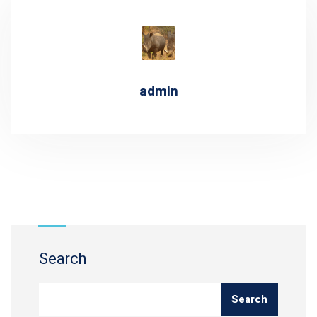
admin
Search
Search