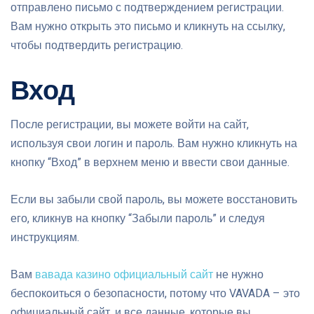
отправлено письмо с подтверждением регистрации.
Вам нужно открыть это письмо и кликнуть на ссылку,
чтобы подтвердить регистрацию.
Вход
После регистрации, вы можете войти на сайт,
используя свои логин и пароль. Вам нужно кликнуть на
кнопку “Вход” в верхнем меню и ввести свои данные.
Если вы забыли свой пароль, вы можете восстановить
его, кликнув на кнопку “Забыли пароль” и следуя
инструкциям.
Вам
вавада казино официальный сайт
не нужно
беспокоиться о безопасности, потому что VAVADA – это
официальный сайт, и все данные, которые вы