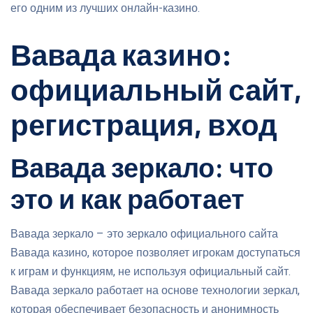
его одним из лучших онлайн-казино.
Вавада казино:
официальный сайт,
регистрация, вход
Вавада зеркало: что
это и как работает
Вавада зеркало – это зеркало официального сайта
Вавада казино, которое позволяет игрокам доступаться
к играм и функциям, не используя официальный сайт.
Вавада зеркало работает на основе технологии зеркал,
которая обеспечивает безопасность и анонимность