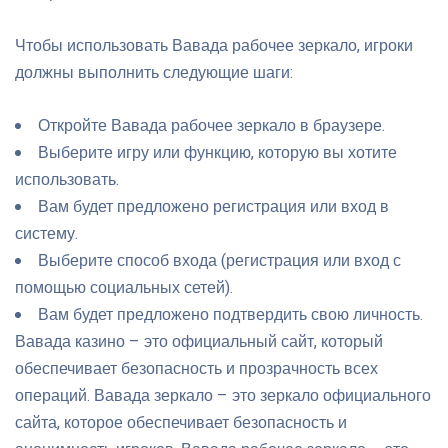
Чтобы использовать Вавада рабочее зеркало, игроки
должны выполнить следующие шаги:
Откройте Вавада рабочее зеркало в браузере.
Выберите игру или функцию, которую вы хотите
использовать.
Вам будет предложено регистрация или вход в
систему.
Выберите способ входа (регистрация или вход с
помощью социальных сетей).
Вам будет предложено подтвердить свою личность.
Вавада казино – это официальный сайт, который
обеспечивает безопасность и прозрачность всех
операций. Вавада зеркало – это зеркало официального
сайта, которое обеспечивает безопасность и