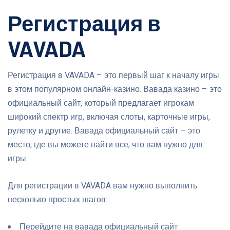
Регистрация в
VAVADA
Регистрация в VAVADA – это первый шаг к началу игры
в этом популярном онлайн-казино. Вавада казино – это
официальный сайт, который предлагает игрокам
широкий спектр игр, включая слоты, карточные игры,
рулетку и другие. Вавада официальный сайт – это
место, где вы можете найти все, что вам нужно для
игры.
Для регистрации в VAVADA вам нужно выполнить
несколько простых шагов:
Перейдите на вавада официальный сайт