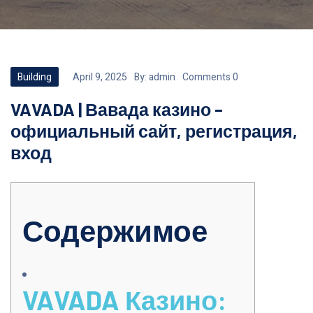
Building
April 9, 2025
By:
admin
Comments 0
VAVADA | Вавада казино –
официальный сайт, регистрация,
вход
Содержимое
VAVADA Казино: