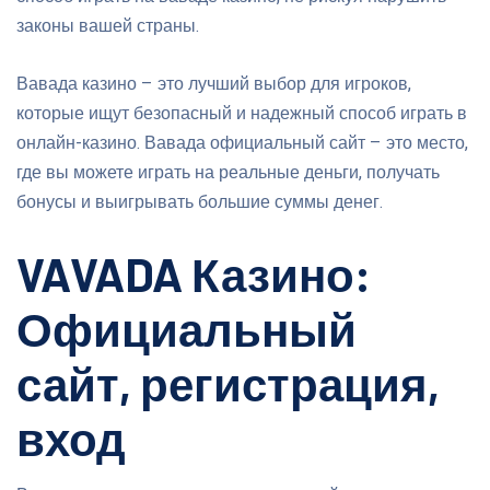
законы вашей страны.
Вавада казино – это лучший выбор для игроков,
которые ищут безопасный и надежный способ играть в
онлайн-казино. Вавада официальный сайт – это место,
где вы можете играть на реальные деньги, получать
бонусы и выигрывать большие суммы денег.
VAVADA Казино:
Официальный
сайт, регистрация,
вход