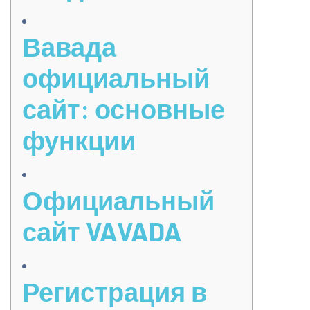
Вавада
официальный
сайт: основные
функции
Официальный
сайт VAVADA
Регистрация в