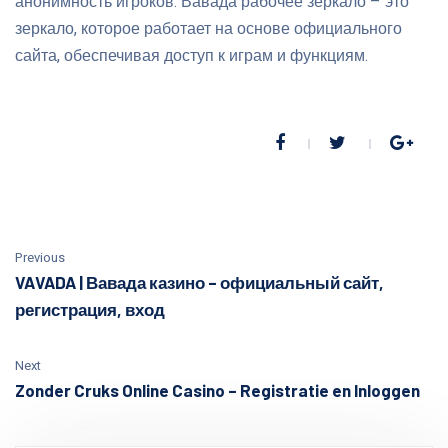
анонимность игроков. Вавада рабочее зеркало – это
зеркало, которое работает на основе официального
сайта, обеспечивая доступ к играм и функциям.
Previous
VAVADA | Вавада казино – официальный сайт,
регистрация, вход
Next
Zonder Cruks Online Casino – Registratie en Inloggen