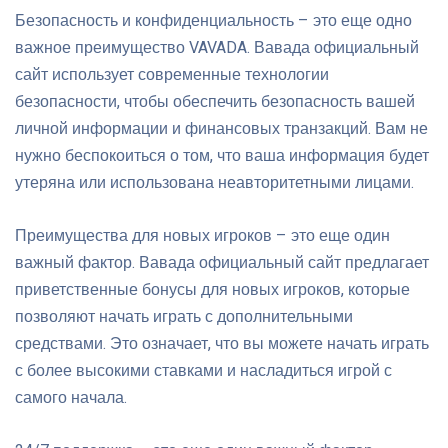
Безопасность и конфиденциальность – это еще одно
важное преимущество VAVADA. Вавада официальный
сайт использует современные технологии
безопасности, чтобы обеспечить безопасность вашей
личной информации и финансовых транзакций. Вам не
нужно беспокоиться о том, что ваша информация будет
утеряна или использована неавторитетными лицами.
Преимущества для новых игроков – это еще один
важный фактор. Вавада официальный сайт предлагает
приветственные бонусы для новых игроков, которые
позволяют начать играть с дополнительными
средствами. Это означает, что вы можете начать играть
с более высокими ставками и насладиться игрой с
самого начала.