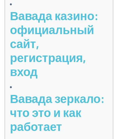
Вавада казино:
официальный
сайт,
регистрация,
вход
Вавада зеркало:
что это и как
работает