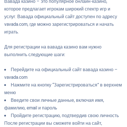
Вавада казино – это популярное онлайн-казино,
которое предлагает игрокам широкий спектр игр и
услуг. Вавада официальный сайт доступен по адресу
vavada.com, где можно зарегистрироваться и начать
играть.
Для регистрации на вавада казино вам нужно
выполнить следующие шаги:
Перейдите на официальный сайт вавада казино –
vavada.com
Нажмите на кнопку “Зарегистрироваться” в верхнем
меню
Введите свои личные данные, включая имя,
фамилию, email и пароль
Пройдите регистрацию, подтвердив свою личность
После регистрации вы сможете войти на сайт,