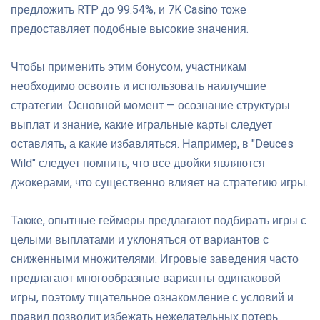
предложить RTP до 99.54%, и 7K Casino тоже
предоставляет подобные высокие значения.
Чтобы применить этим бонусом, участникам
необходимо освоить и использовать наилучшие
стратегии. Основной момент — осознание структуры
выплат и знание, какие игральные карты следует
оставлять, а какие избавляться. Например, в "Deuces
Wild" следует помнить, что все двойки являются
джокерами, что существенно влияет на стратегию игры.
Также, опытные геймеры предлагают подбирать игры с
целыми выплатами и уклоняться от вариантов с
сниженными множителями. Игровые заведения часто
предлагают многообразные варианты одинаковой
игры, поэтому тщательное ознакомление с условий и
правил позволит избежать нежелательных потерь.