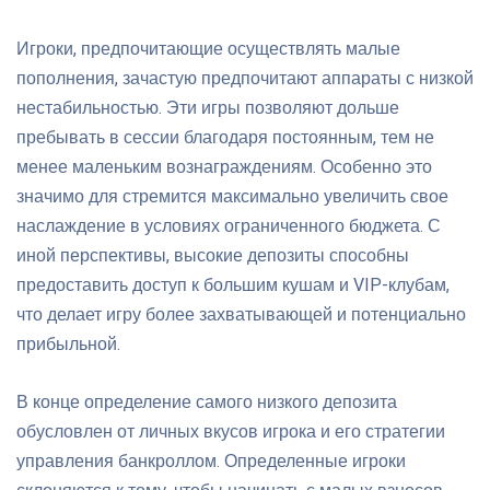
Игроки, предпочитающие осуществлять малые
пополнения, зачастую предпочитают аппараты с низкой
нестабильностью. Эти игры позволяют дольше
пребывать в сессии благодаря постоянным, тем не
менее маленьким вознаграждениям. Особенно это
значимо для стремится максимально увеличить свое
наслаждение в условиях ограниченного бюджета. С
иной перспективы, высокие депозиты способны
предоставить доступ к большим кушам и VIP-клубам,
что делает игру более захватывающей и потенциально
прибыльной.
В конце определение самого низкого депозита
обусловлен от личных вкусов игрока и его стратегии
управления банкроллом. Определенные игроки