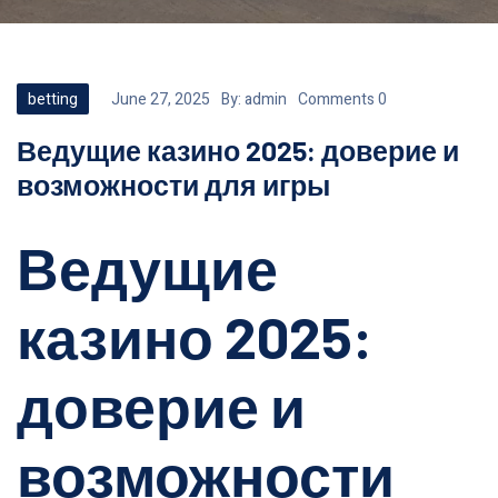
betting
June 27, 2025
By:
admin
Comments 0
Ведущие казино 2025: доверие и
возможности для игры
Ведущие
казино 2025:
доверие и
возможности