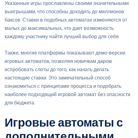
Указанные игры прославлены своими значительными
выигрышами, что способны доходить до миллионов
баксов. Ставки в подобных автоматах изменяются от
малых до максимальных, что дает возможность
каждому участнику найти лучший выбор для себя.
Также, многие платформы показывают демо-версии
игровых автоматов, позволяя новичкам даром
испробовать слоты до того, как начать делать
настоящие ставки. Это замечательный способ
ознакомиться с принципами процесса и подобрать
наиболее подходящий игровой автомат без опасности
для бюджета.
Игровые автоматы с
дополнительными