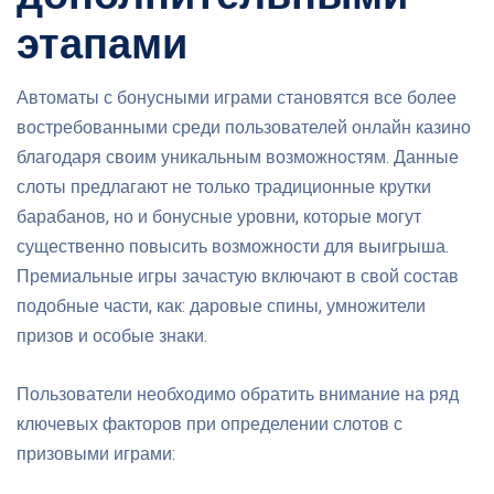
этапами
Автоматы с бонусными играми становятся все более
востребованными среди пользователей онлайн казино
благодаря своим уникальным возможностям. Данные
слоты предлагают не только традиционные крутки
барабанов, но и бонусные уровни, которые могут
существенно повысить возможности для выигрыша.
Премиальные игры зачастую включают в свой состав
подобные части, как: даровые спины, умножители
призов и особые знаки.
Пользователи необходимо обратить внимание на ряд
ключевых факторов при определении слотов с
призовыми играми: