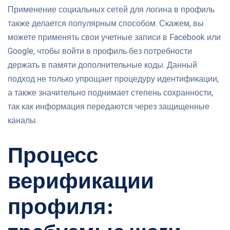
Применение социальных сетей для логина в профиль
также делается популярным способом. Скажем, вы
можете применять свои учетные записи в Facebook или
Google, чтобы войти в профиль без потребности
держать в памяти дополнительные коды. Данный
подход не только упрощает процедуру идентификации,
а также значительно поднимает степень сохранности,
так как информация передаются через защищенные
каналы.
Процесс
верификации
профиля: