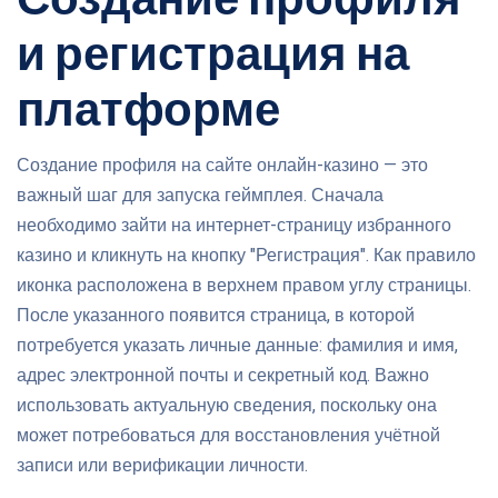
и регистрация на
платформе
Создание профиля на сайте онлайн-казино — это
важный шаг для запуска геймплея. Сначала
необходимо зайти на интернет-страницу избранного
казино и кликнуть на кнопку "Регистрация". Как правило
иконка расположена в верхнем правом углу страницы.
После указанного появится страница, в которой
потребуется указать личные данные: фамилия и имя,
адрес электронной почты и секретный код. Важно
использовать актуальную сведения, поскольку она
может потребоваться для восстановления учётной
записи или верификации личности.