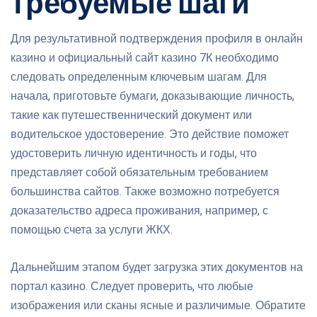
требуемые шаги
Для результативной подтверждения профиля в онлайн
казино и официальный сайт казино 7К необходимо
следовать определенным ключевым шагам. Для
начала, приготовьте бумаги, доказывающие личность,
такие как путешественнический документ или
водительское удостоверение. Это действие поможет
удостоверить личную идентичность и годы, что
представляет собой обязательным требованием
большинства сайтов. Также возможно потребуется
доказательство адреса проживания, например, с
помощью счета за услуги ЖКХ.
Дальнейшим этапом будет загрузка этих документов на
портал казино. Следует проверить, что любые
изображения или сканы ясные и различимые. Обратите