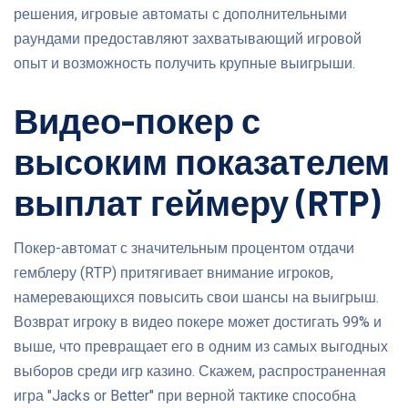
решения, игровые автоматы с дополнительными
раундами предоставляют захватывающий игровой
опыт и возможность получить крупные выигрыши.
Видео-покер с
высоким показателем
выплат геймеру (RTP)
Покер-автомат с значительным процентом отдачи
гемблеру (RTP) притягивает внимание игроков,
намеревающихся повысить свои шансы на выигрыш.
Возврат игроку в видео покере может достигать 99% и
выше, что превращает его в одним из самых выгодных
выборов среди игр казино. Скажем, распространенная
игра "Jacks or Better" при верной тактике способна