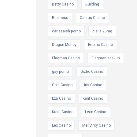
Betty Casino
Building
Business
Cactus Casino
carlaaaish porno
cialis 20mg
Dragon Money
Enomo Casino
Flagman Casino
Flagman Казино
gay porno
Gizbo Casino
Gold Casino
Iris Casino
Izzi Casino
Kent Casino
Kush Casino
Leon Casino
Lex Casino
MellStroy Casino