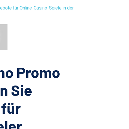
ote für Online-Casino-Spiele in der
no Promo
n Sie
 für
eler