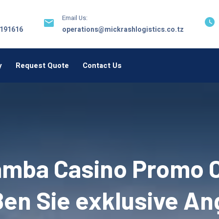
Email Us:
191616
operations@mickrashlogistics.co.tz
y
Request Quote
Contact Us
mba Casino Promo 
en Sie exklusive A