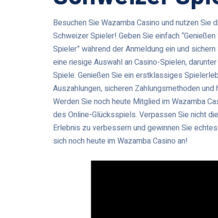
Besuchen Sie Wazamba Casino und nutzen Sie d
Schweizer Spieler! Geben Sie einfach “Genießen 
Spieler” während der Anmeldung ein und sichern S
eine riesige Auswahl an Casino-Spielen, darunter
Spiele. Genießen Sie ein erstklassiges Spielerleb
Auszahlungen, sicheren Zahlungsmethoden und 
Werden Sie noch heute Mitglied im Wazamba Casi
des Online-Glücksspiels. Verpassen Sie nicht die
Erlebnis zu verbessern und gewinnen Sie echtes 
sich noch heute im Wazamba Casino an!