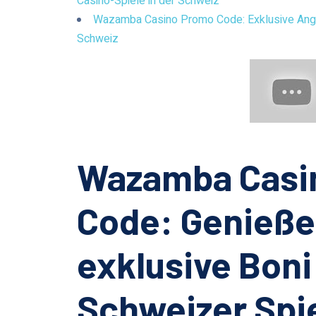
Casino-Spiele in der Schweiz
Wazamba Casino Promo Code: Exklusive Angeb
Schweiz
Wazamba Casi
Code: Genieße
exklusive Boni
Schweizer Spi