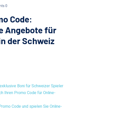
ts 0
mo Code:
e Angebote für
in der Schweiz
klusive Boni für Schweizer Spieler
h Ihren Promo Code für Online-
 Promo Code und spielen Sie Online-