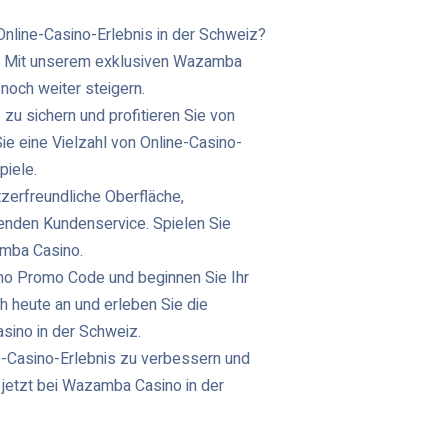
nline-Casino-Erlebnis in der Schweiz?
g! Mit unserem exklusiven Wazamba
noch weiter steigern.
zu sichern und profitieren Sie von
ie eine Vielzahl von Online-Casino-
piele.
zerfreundliche Oberfläche,
nden Kundenservice. Spielen Sie
amba Casino.
no Promo Code und beginnen Sie Ihr
h heute an und erleben Sie die
ino in der Schweiz.
ne-Casino-Erlebnis zu verbessern und
 jetzt bei Wazamba Casino in der