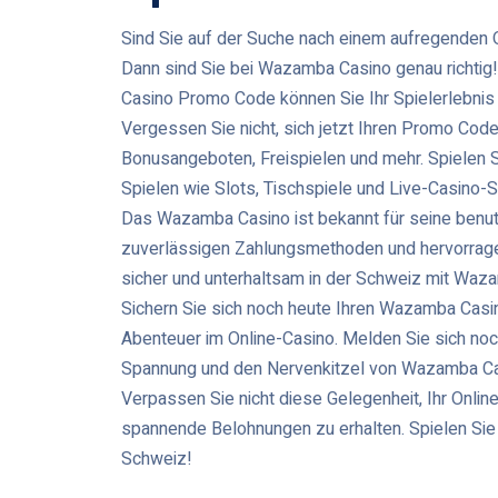
Sind Sie auf der Suche nach einem aufregenden O
Dann sind Sie bei Wazamba Casino genau richti
Casino Promo Code können Sie Ihr Spielerlebnis 
Vergessen Sie nicht, sich jetzt Ihren Promo Code 
Bonusangeboten, Freispielen und mehr. Spielen S
Spielen wie Slots, Tischspiele und Live-Casino-S
Das Wazamba Casino ist bekannt für seine benut
zuverlässigen Zahlungsmethoden und hervorrage
sicher und unterhaltsam in der Schweiz mit Waz
Sichern Sie sich noch heute Ihren Wazamba Casi
Abenteuer im Online-Casino. Melden Sie sich noc
Spannung und den Nervenkitzel von Wazamba Cas
Verpassen Sie nicht diese Gelegenheit, Ihr Onli
spannende Belohnungen zu erhalten. Spielen Sie
Schweiz!