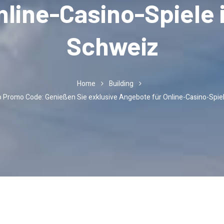
nline-Casino-Spiele 
Schweiz
Home
Building
Promo Code: Genießen Sie exklusive Angebote für Online-Casino-Spiel