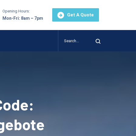
Opening Hours:
Get A Quote
Mon-Fri: 8am – 7pm
Code:
ngebote