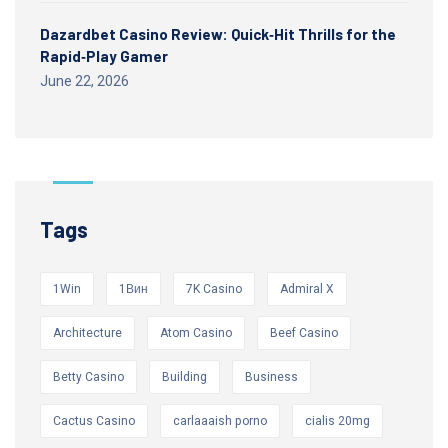
Dazardbet Casino Review: Quick‑Hit Thrills for the
Rapid‑Play Gamer
June 22, 2026
Tags
1Win
1Вин
7K Casino
Admiral X
Architecture
Atom Casino
Beef Casino
Betty Casino
Building
Business
Cactus Casino
carlaaaish porno
cialis 20mg