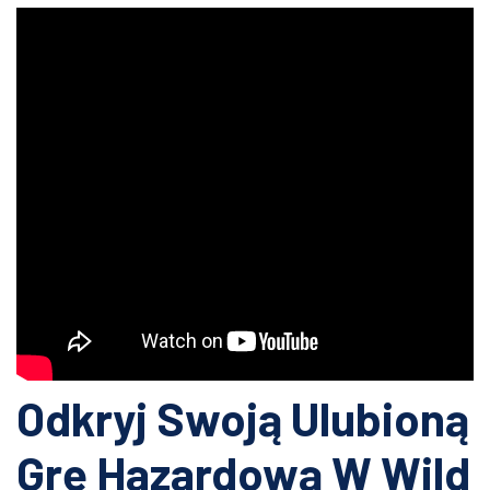
Odkryj Swoją Ulubioną
Grę Hazardową W Wild