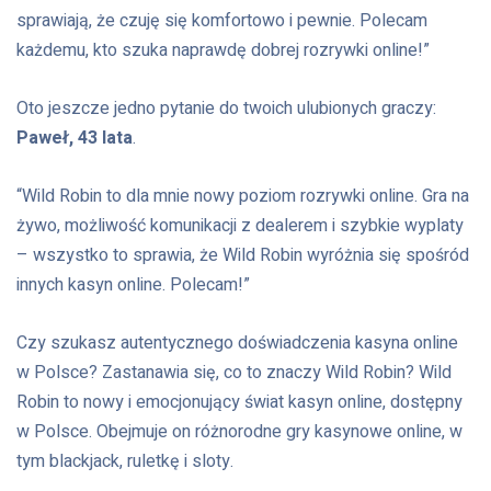
sprawiają, że czuję się komfortowo i pewnie. Polecam
każdemu, kto szuka naprawdę dobrej rozrywki online!”
Oto jeszcze jedno pytanie do twoich ulubionych graczy:
Paweł, 43 lata
.
“Wild Robin to dla mnie nowy poziom rozrywki online. Gra na
żywo, możliwość komunikacji z dealerem i szybkie wyplaty
– wszystko to sprawia, że Wild Robin wyróżnia się spośród
innych kasyn online. Polecam!”
Czy szukasz autentycznego doświadczenia kasyna online
w Polsce? Zastanawia się, co to znaczy Wild Robin? Wild
Robin to nowy i emocjonujący świat kasyn online, dostępny
w Polsce. Obejmuje on różnorodne gry kasynowe online, w
tym blackjack, ruletkę i sloty.