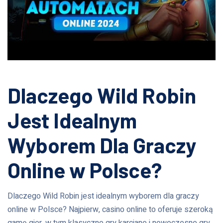
Dlaczego Wild Robin
Jest Idealnym
Wyborem Dla Graczy
Online w Polsce?
Dlaczego Wild Robin jest idealnym wyborem dla graczy
online w Polsce? Najpierw, casino online to oferuje szeroką
gamę gier, w tym klasyczne gry karciane i nowoczesne gry