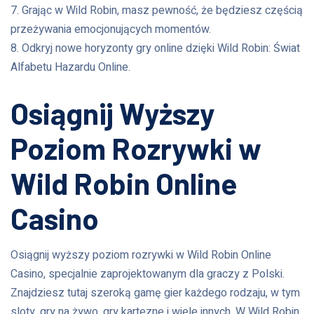
7. Grając w Wild Robin, masz pewność, że będziesz częścią
przeżywania emocjonujących momentów.
8. Odkryj nowe horyzonty gry online dzięki Wild Robin: Świat
Alfabetu Hazardu Online.
Osiągnij Wyższy
Poziom Rozrywki w
Wild Robin Online
Casino
Osiągnij wyższy poziom rozrywki w Wild Robin Online
Casino, specjalnie zaprojektowanym dla graczy z Polski.
Znajdziesz tutaj szeroką gamę gier każdego rodzaju, w tym
sloty, gry na żywo, gry kartezne i wiele innych. W Wild Robin