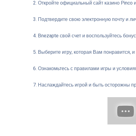
2. Откройте официальный сайт казино Pinco и
3. Подтвердите свою электронную почту и л
4. Вnezapte свой счет и воспользуйтесь бону
5. Выберите игру, которая Вам понравится, и 
6. Ознакомьтесь с правилами игры и условия
7. Наслаждайтесь игрой и быть осторожны пр