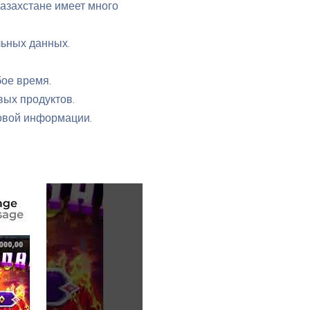
Казахстане имеет много
льных данных.
бое время.
вых продуктов.
овой информации.