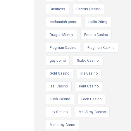
Business
Cactus Casino
carlaaaish porno
cialis 20mg
Dragon Money
Enomo Casino
Flagman Casino
Flagman Казино
gay porno
Gizbo Casino
Gold Casino
Iris Casino
Izzi Casino
Kent Casino
Kush Casino
Leon Casino
Lex Casino
MellStroy Casino
Mellstroy Game