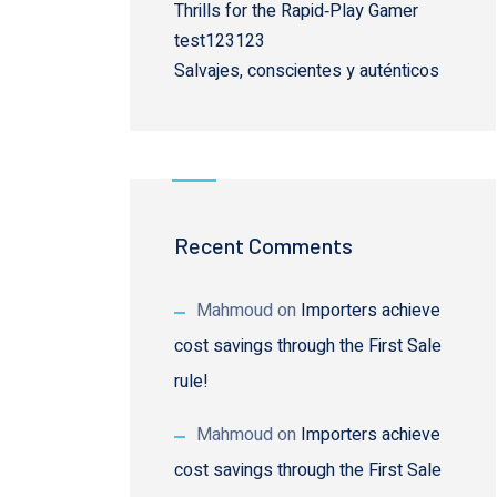
Thrills for the Rapid‑Play Gamer
test123123
Salvajes, conscientes y auténticos
Recent Comments
Mahmoud
on
Importers achieve
cost savings through the First Sale
rule!
Mahmoud
on
Importers achieve
cost savings through the First Sale