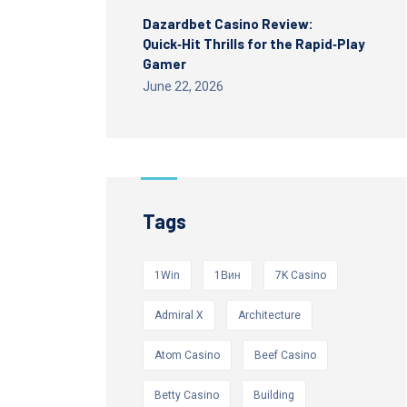
Dazardbet Casino Review:
Quick‑Hit Thrills for the Rapid‑Play
Gamer
June 22, 2026
Tags
1Win
1Вин
7K Casino
Admiral X
Architecture
Atom Casino
Beef Casino
Betty Casino
Building