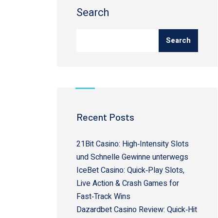
Search
Search
Recent Posts
21Bit Casino: High‑Intensity Slots
und Schnelle Gewinne unterwegs
IceBet Casino: Quick‑Play Slots,
Live Action & Crash Games for
Fast‑Track Wins
Dazardbet Casino Review: Quick‑Hit