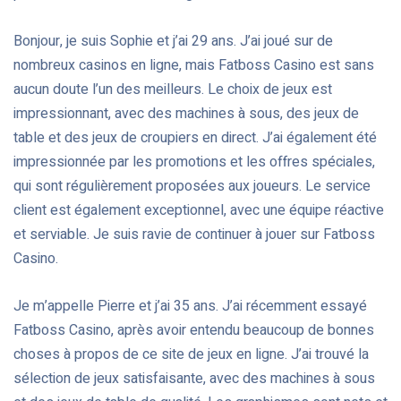
Bonjour, je suis Sophie et j’ai 29 ans. J’ai joué sur de
nombreux casinos en ligne, mais Fatboss Casino est sans
aucun doute l’un des meilleurs. Le choix de jeux est
impressionnant, avec des machines à sous, des jeux de
table et des jeux de croupiers en direct. J’ai également été
impressionnée par les promotions et les offres spéciales,
qui sont régulièrement proposées aux joueurs. Le service
client est également exceptionnel, avec une équipe réactive
et serviable. Je suis ravie de continuer à jouer sur Fatboss
Casino.
Je m’appelle Pierre et j’ai 35 ans. J’ai récemment essayé
Fatboss Casino, après avoir entendu beaucoup de bonnes
choses à propos de ce site de jeux en ligne. J’ai trouvé la
sélection de jeux satisfaisante, avec des machines à sous