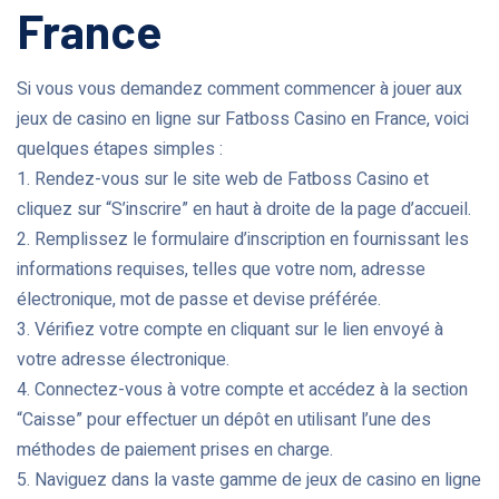
France
Si vous vous demandez comment commencer à jouer aux
jeux de casino en ligne sur Fatboss Casino en France, voici
quelques étapes simples :
1. Rendez-vous sur le site web de Fatboss Casino et
cliquez sur “S’inscrire” en haut à droite de la page d’accueil.
2. Remplissez le formulaire d’inscription en fournissant les
informations requises, telles que votre nom, adresse
électronique, mot de passe et devise préférée.
3. Vérifiez votre compte en cliquant sur le lien envoyé à
votre adresse électronique.
4. Connectez-vous à votre compte et accédez à la section
“Caisse” pour effectuer un dépôt en utilisant l’une des
méthodes de paiement prises en charge.
5. Naviguez dans la vaste gamme de jeux de casino en ligne