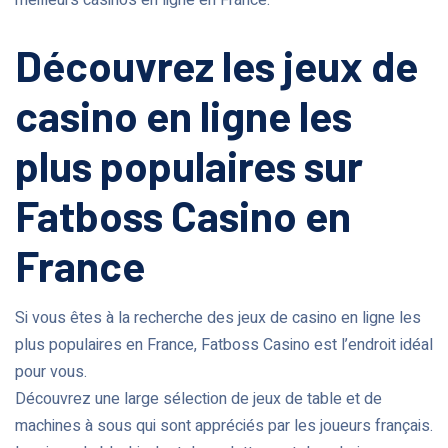
meilleurs casinos en ligne en France.
Découvrez les jeux de
casino en ligne les
plus populaires sur
Fatboss Casino en
France
Si vous êtes à la recherche des jeux de casino en ligne les
plus populaires en France, Fatboss Casino est l’endroit idéal
pour vous.
Découvrez une large sélection de jeux de table et de
machines à sous qui sont appréciés par les joueurs français.