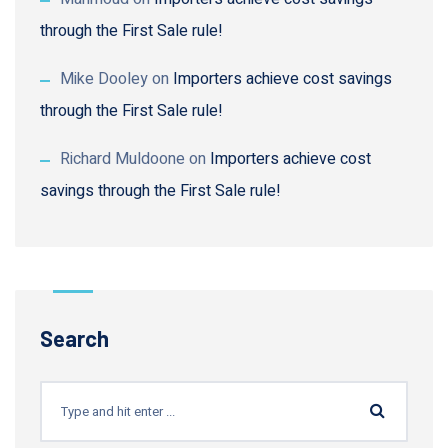
through the First Sale rule!
Mike Dooley
on
Importers achieve cost savings
through the First Sale rule!
Richard Muldoone
on
Importers achieve cost
savings through the First Sale rule!
Search