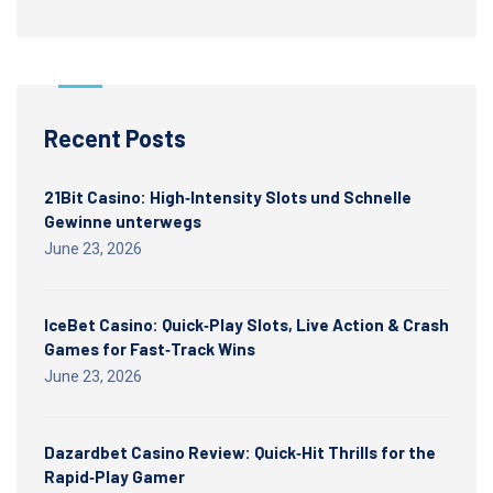
Recent Posts
21Bit Casino: High‑Intensity Slots und Schnelle
Gewinne unterwegs
June 23, 2026
IceBet Casino: Quick‑Play Slots, Live Action & Crash
Games for Fast‑Track Wins
June 23, 2026
Dazardbet Casino Review: Quick‑Hit Thrills for the
Rapid‑Play Gamer