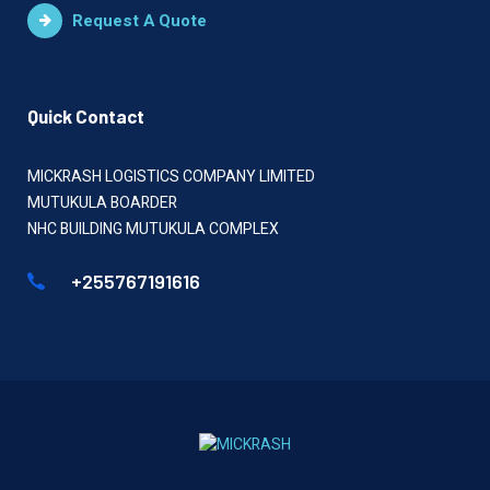
Request A Quote
Quick Contact
MICKRASH LOGISTICS COMPANY LIMITED
MUTUKULA BOARDER
NHC BUILDING MUTUKULA COMPLEX
+255767191616