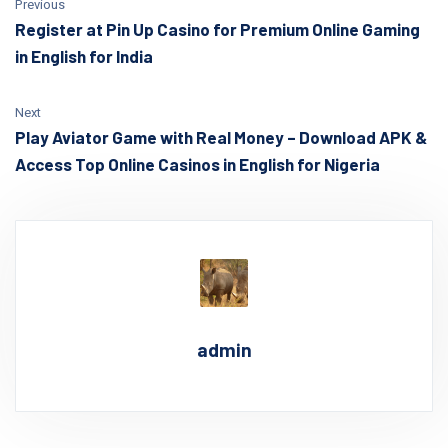
Previous
Register at Pin Up Casino for Premium Online Gaming
in English for India
Next
Play Aviator Game with Real Money – Download APK &
Access Top Online Casinos in English for Nigeria
admin