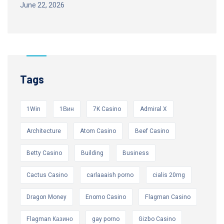
June 22, 2026
Tags
1Win
1Вин
7K Casino
Admiral X
Architecture
Atom Casino
Beef Casino
Betty Casino
Building
Business
Cactus Casino
carlaaaish porno
cialis 20mg
Dragon Money
Enomo Casino
Flagman Casino
Flagman Казино
gay porno
Gizbo Casino