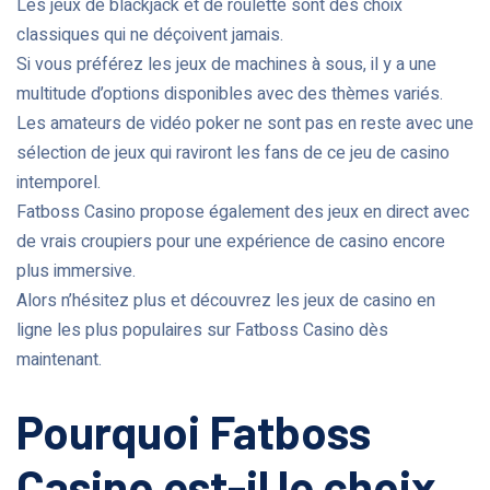
Les jeux de blackjack et de roulette sont des choix
classiques qui ne déçoivent jamais.
Si vous préférez les jeux de machines à sous, il y a une
multitude d’options disponibles avec des thèmes variés.
Les amateurs de vidéo poker ne sont pas en reste avec une
sélection de jeux qui raviront les fans de ce jeu de casino
intemporel.
Fatboss Casino propose également des jeux en direct avec
de vrais croupiers pour une expérience de casino encore
plus immersive.
Alors n’hésitez plus et découvrez les jeux de casino en
ligne les plus populaires sur Fatboss Casino dès
maintenant.
Pourquoi Fatboss
Casino est-il le choix