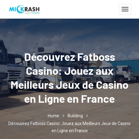
Découvrez Fatboss
Casino: Jouez aux
Meilleurs Jeux de Casino
en Ligne en France
Home
Building
Découvrez Fatboss Casino: Jouez aux Meilleurs Jeux de Casino
en Ligne en France