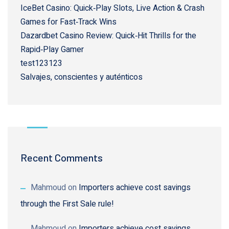
IceBet Casino: Quick‑Play Slots, Live Action & Crash
Games for Fast‑Track Wins
Dazardbet Casino Review: Quick‑Hit Thrills for the
Rapid‑Play Gamer
test123123
Salvajes, conscientes y auténticos
Recent Comments
Mahmoud
on
Importers achieve cost savings
through the First Sale rule!
Mahmoud
on
Importers achieve cost savings