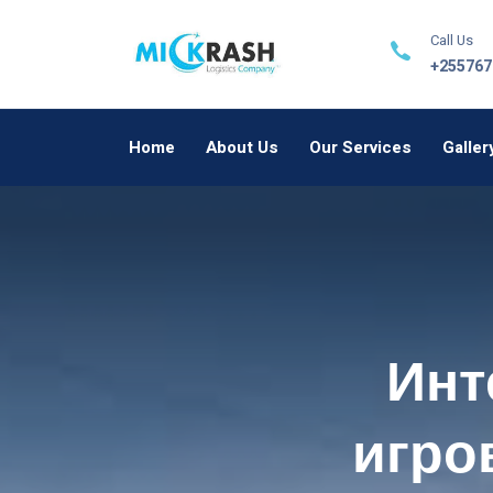
Call Us
+255767
Home
About Us
Our Services
Galler
Инт
игро