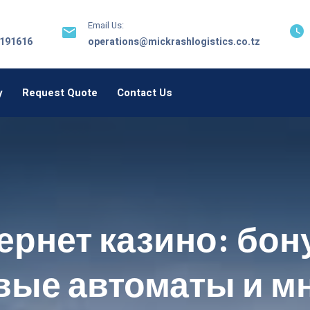
Email Us:
191616
operations@mickrashlogistics.co.tz
y
Request Quote
Contact Us
ернет казино: бон
вые автоматы и м