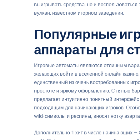
выигрывать средства, но и воспользоваться 
вулкан, известном игорном заведении.
Популярные иг
аппараты для с
Игровые автоматы являются отличным вариа
желающих войти в вселенной онлайн казино. 
единственный из очень востребованных игр
простоте и яркому оформлению. С пятью бар
предлагает интуитивно понятный интерфейс п
подходящим для начинающих игроков. Особ
wild-символы и респины, вносят нотку азарт
Дополнительно 1 хит в числе начинающих — G