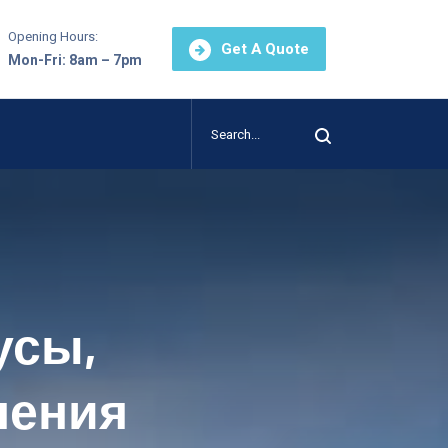
Opening Hours:
Get A Quote
Mon-Fri: 8am – 7pm
усы,
нения