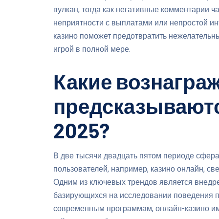
вулкан, тогда как негативные комментарии ч
неприятности с выплатами или непростой и
казино поможет предотвратить нежелательн
игрой в полной мере.
Какие вознагра
предсказываютс
2025?
В две тысячи двадцать пятом периоде сфера
пользователей, например, казино онлайн, с
Одним из ключевых трендов является внедр
базирующихся на исследовании поведения 
современным программам, онлайн-казино и