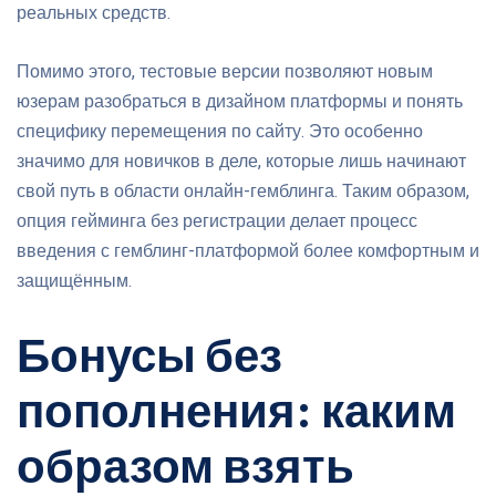
реальных средств.
Помимо этого, тестовые версии позволяют новым
юзерам разобраться в дизайном платформы и понять
специфику перемещения по сайту. Это особенно
значимо для новичков в деле, которые лишь начинают
свой путь в области онлайн-гемблинга. Таким образом,
опция гейминга без регистрации делает процесс
введения с гемблинг-платформой более комфортным и
защищённым.
Бонусы без
пополнения: каким
образом взять