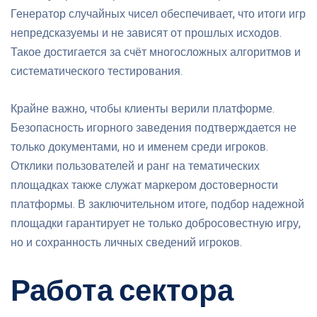
Генератор случайных чисел обеспечивает, что итоги игр
непредсказуемы и не зависят от прошлых исходов.
Такое достигается за счёт многосложных алгоритмов и
систематического тестирования.
Крайне важно, чтобы клиенты верили платформе.
Безопасность игорного заведения подтверждается не
только документами, но и именем среди игроков.
Отклики пользователей и ранг на тематических
площадках также служат маркером достоверности
платформы. В заключительном итоге, подбор надежной
площадки гарантирует не только добросовестную игру,
но и сохранность личных сведений игроков.
Работа сектора