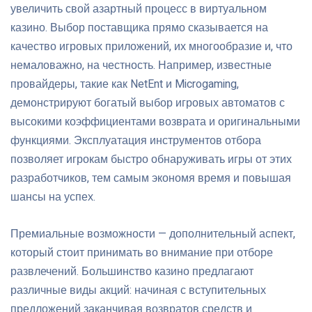
увеличить свой азартный процесс в виртуальном
казино. Выбор поставщика прямо сказывается на
качество игровых приложений, их многообразие и, что
немаловажно, на честность. Например, известные
провайдеры, такие как NetEnt и Microgaming,
демонстрируют богатый выбор игровых автоматов с
высокими коэффициентами возврата и оригинальными
функциями. Эксплуатация инструментов отбора
позволяет игрокам быстро обнаруживать игры от этих
разработчиков, тем самым экономя время и повышая
шансы на успех.
Премиальные возможности — дополнительный аспект,
который стоит принимать во внимание при отборе
развлечений. Большинство казино предлагают
различные виды акций: начиная с вступительных
предложений заканчивая возвратов средств и