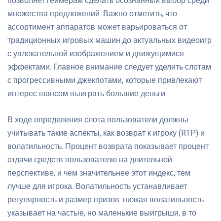
позволяет геймерам сделать осознанный выбор среди
множества предложений. Важно отметить, что
ассортимент аппаратов может варьироваться от
традиционных игровых машин до актуальных видеоигр
с увлекательной изображением и движущимися
эффектами. Главное внимание следует уделить слотам
с прогрессивными джекпотами, которые привлекают
интерес шансом выиграть большие деньги.
В ходе определения слота пользователи должны
учитывать такие аспекты, как возврат к игроку (RTP) и
волатильность. Процент возврата показывает процент
отдачи средств пользователю на длительной
перспективе, и чем значительнее этот индекс, тем
лучше для игрока. Волатильность устанавливает
регулярность и размер призов: низкая волатильность
указывает на частые, но маленькие выигрыши, в то