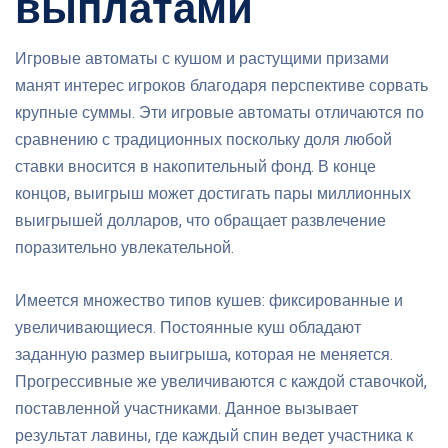
выплатами
Игровые автоматы с кушом и растущими призами
манят интерес игроков благодаря перспективе сорвать
крупные суммы. Эти игровые автоматы отличаются по
сравнению с традиционных поскольку доля любой
ставки вносится в накопительный фонд. В конце
концов, выигрыш может достигать пары миллионных
выигрышей долларов, что обращает развлечение
поразительно увлекательной.
Имеется множество типов кушев: фиксированные и
увеличивающиеся. Постоянные куш обладают
заданную размер выигрыша, которая не меняется.
Прогрессивные же увеличиваются с каждой ставочкой,
поставленной участниками. Данное вызывает
результат лавины, где каждый спин ведет участника к