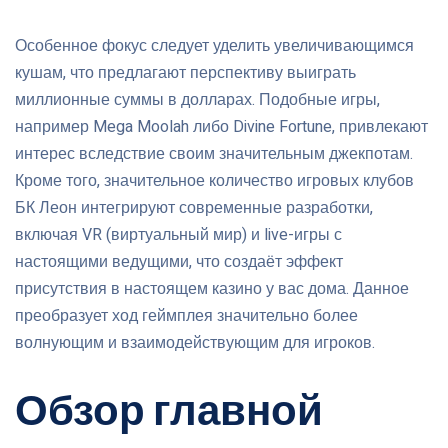
Особенное фокус следует уделить увеличивающимся
кушам, что предлагают перспективу выиграть
миллионные суммы в долларах. Подобные игры,
например Mega Moolah либо Divine Fortune, привлекают
интерес вследствие своим значительным джекпотам.
Кроме того, значительное количество игровых клубов
БК Леон интегрируют современные разработки,
включая VR (виртуальный мир) и live-игры с
настоящими ведущими, что создаёт эффект
присутствия в настоящем казино у вас дома. Данное
преобразует ход геймплея значительно более
волнующим и взаимодействующим для игроков.
Обзор главной