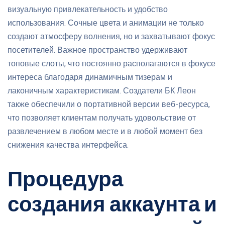
визуальную привлекательность и удобство
использования. Сочные цвета и анимации не только
создают атмосферу волнения, но и захватывают фокус
посетителей. Важное пространство удерживают
топовые слоты, что постоянно располагаются в фокусе
интереса благодаря динамичным тизерам и
лаконичным характеристикам. Создатели БК Леон
также обеспечили о портативной версии веб-ресурса,
что позволяет клиентам получать удовольствие от
развлечением в любом месте и в любой момент без
снижения качества интерфейса.
Процедура
создания аккаунта и