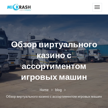
Обзор виртуального
казино с
ассортиментом
игровых машин
Home
blog
Обзор виртуального казино с ассортиментом игровых машин