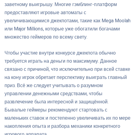
заветному выигрышу. Многие гэмблинг-платформ
предоставляют игровые автоматы с
увеличивающимися джекпотами, такие как Mega Moolah
или Major Millions, которые уже обогатили богачами
множество геймеров по всему свету.
Чтобы участие внутри конкурсе джекпота обычно
требуется играть на деньги по максимуму. Данное
связано с причиной, что исключительно при всей ставке
на кону игрок обретает перспективу выиграть главный
приз. Всё же следует учитывать о разумном
управлении денежными средствами, чтобы
развлечение была интересной и защищённой.
Бывалые геймеры рекомендуют стартовать с
маленьких ставок и постепенно увеличивать их по мере
накопления опыта и разбора механики конкретного
игрового аппарата.