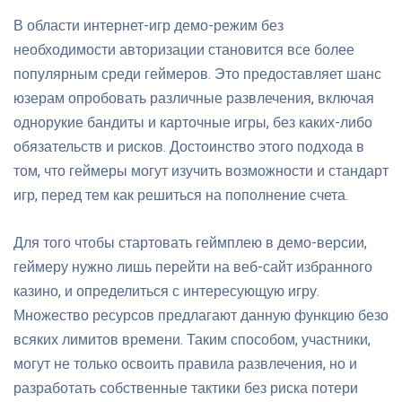
В области интернет-игр демо-режим без
необходимости авторизации становится все более
популярным среди геймеров. Это предоставляет шанс
юзерам опробовать различные развлечения, включая
однорукие бандиты и карточные игры, без каких-либо
обязательств и рисков. Достоинство этого подхода в
том, что геймеры могут изучить возможности и стандарт
игр, перед тем как решиться на пополнение счета.
Для того чтобы стартовать геймплею в демо-версии,
геймеру нужно лишь перейти на веб-сайт избранного
казино, и определиться с интересующую игру.
Множество ресурсов предлагают данную функцию безо
всяких лимитов времени. Таким способом, участники,
могут не только освоить правила развлечения, но и
разработать собственные тактики без риска потери