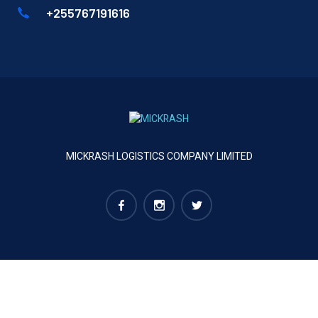
+255767191616
MICKRASH LOGISTICS COMPANY LIMITED