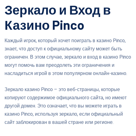
Зеркало и Вход в
Казино Pinco
Каждый игрок, который хочет поиграть в казино Pinco,
знает, что доступ к официальному сайту может быть
ограничен. В этом случае, зеркало и вход в казино Pinco
могут помочь вам преодолеть эти ограничения и
насладиться игрой в этом популярном онлайн-казино.
Зеркало казино Pinco – это веб-страницы, которые
копируют содержимое официального сайта, но имеют
другой домен. Это означает, что вы можете играть в
казино Pinco, используя зеркало, если официальный
сайт заблокирован в вашей стране или регионе.