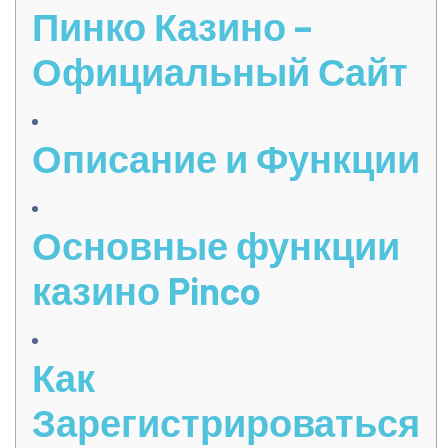
Пинко Казино –
Официальный Сайт
Описание и Функции
Основные функции
казино Pinco
Как
Зарегистрироваться