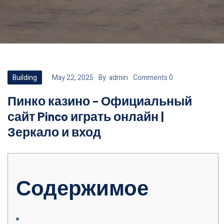
Building
May 22, 2025
By:
admin
Comments 0
Пинко казино – Официальный
сайт Pinco играть онлайн |
Зеркало и вход
Содержимое