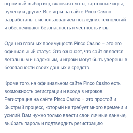
огромный выбор игр, включая слоты, карточные игры,
рулетку и другие. Все игры на сайте Pinco Casino
разработаны с использованием последних технологий
и обеспечивают безопасность и честность игры.
Один из главных преимуществ Pinco Casino – это его
официальный статус. Это означает, что сайт является
легальным и надежным, и игроки могут быть уверены в
безопасности своих данных и средств.
Кроме того, на официальном сайте Pinco Casino есть
возможность регистрации и входа в игроков.
Регистрация на сайте Pinco Casino – это простой и
быстрый процесс, который не требует много времени и
усилий. Вам нужно только ввести свои личные данные,
выбрать пароль и подтвердить регистрацию.