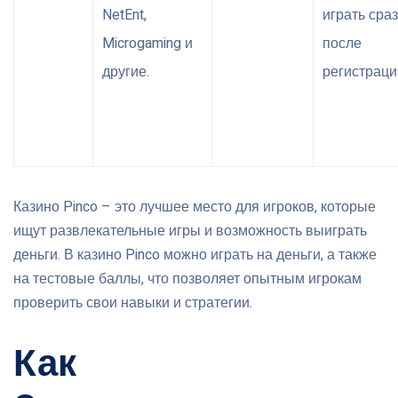
NetEnt,
играть сра
Microgaming и
после
другие.
регистраци
Казино Pinco – это лучшее место для игроков, которые
ищут развлекательные игры и возможность выиграть
деньги. В казино Pinco можно играть на деньги, а также
на тестовые баллы, что позволяет опытным игрокам
проверить свои навыки и стратегии.
Как