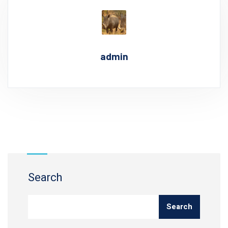
admin
Search
Search