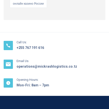
онлайн казино России
Call Us:
+255 767 191 616
Email Us
operations@mickrashlogistics.co.tz
Opening Hours:
Mon-Fri: 8am – 7pm