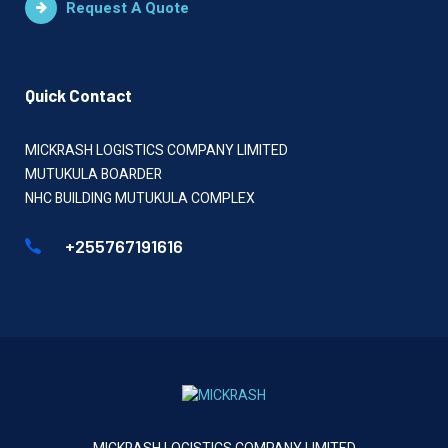
Request A Quote
Quick Contact
MICKRASH LOGISTICS COMPANY LIMITED
MUTUKULA BOARDER
NHC BUILDING MUTUKULA COMPLEX
+255767191616