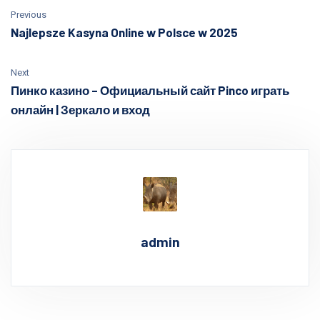
Previous
Najlepsze Kasyna Online w Polsce w 2025
Next
Пинко казино – Официальный сайт Pinco играть
онлайн | Зеркало и вход
admin