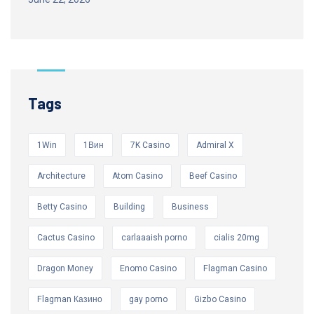
Tags
1Win
1Вин
7K Casino
Admiral X
Architecture
Atom Casino
Beef Casino
Betty Casino
Building
Business
Cactus Casino
carlaaaish porno
cialis 20mg
Dragon Money
Enomo Casino
Flagman Casino
Flagman Казино
gay porno
Gizbo Casino